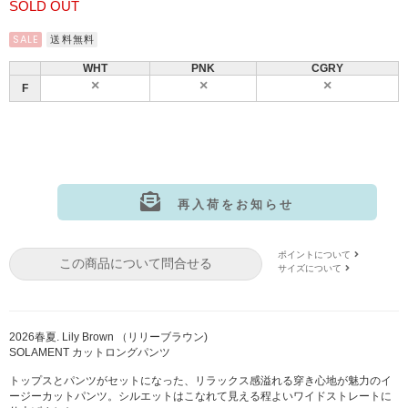
SOLD OUT
SALE
送料無料
WHT
PNK
CGRY
F
再入荷をお知らせ
サイズ:F
カラー: WHT
ポイントについて
この商品について問合せる
サイズ:F
カラー: PNK
サイズについて
サイズ:F
カラー: CGRY
2026春夏. Lily Brown （リリーブラウン)
SOLAMENT カットロングパンツ
トップスとパンツがセットになった、リラックス感溢れる穿き心地が魅力のイ
ージーカットパンツ。シルエットはこなれて見える程よいワイドストレートに