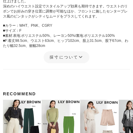
仕上げました。
深めのハイウエスト設定でスタイルアップ効果も期待できます。ウエストのリ
ボンでお好みの穿き位置に調整が可能なほか、フロントに施したセンタープレ
ス風のピンタックがシティなムードをプラスしてくれます。
■カラー：WHT、PNK、CGRY
■サイズ：F
■素材:表地:ポリエステル50%、レーヨン50%/裏地:ポリエステル100%
■F:着丈98.5cm、ウエスト63cm、ヒップ102cm、股上31.5cm、股下67cm、わ
たり幅32.5cm、裾幅28cm
採寸について
RECOMMEND