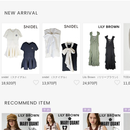
NEW ARRIVAL
snidel （スナイデル）
snidel （スナイデル）
Lily Brown （リリーブラウン)
TOD
ケーブルニットミニセットアッ
ボウタイドッキングノースリPO
ラッフルフリルロングドレス 26
Cotto
18,920円
13,970円
24,970円
11,
プ 26秋冬【SWNO264154】フ
26秋冬【SWNT264167】タン
秋冬【LWFO264119】マキシワ
秋冬【
レアワンピース
クトップ・ノースリーブトップ
ンピース
ス
RECOMMEND ITEM
予 約
予 約
予 