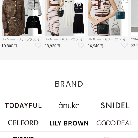
Lily Brown （リリーブラウン)
Lily Brown （リリーブラウン)
Lily Brown （リリーブラウン)
TOD
【LB×MARY QUANT】ダブル
【LB×MARY QUANT】ポロニ
【LB×MARY QUANT】スタッ
Doubl
19,800円
18,920円
16,940円
23,
ボタンジャケット 26秋冬
ットワンピース 26秋冬予約
ズバニティバッグ 26秋冬予約
26秋
【LWFJ264100】ジャケット
【LWNO264110】フレアワンピ
【LWGB264343】ハンド・ショ
126
ース 入荷予定 : 8月中旬～
ルダーバッグ 入荷予定 : 8月中
8月中
旬～
BRAND