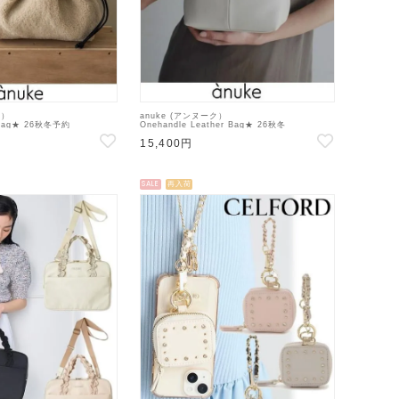
ク）
anuke (アンヌーク）
a Bag★ 26秋冬予約
Onehandle Leather Bag★ 26秋冬
ハンド・ショルダーバッグ 入荷
【62621004】ハンド・ショルダーバッグ 26秋
15,400円
 26秋受注会
受注会
SALE
再入荷