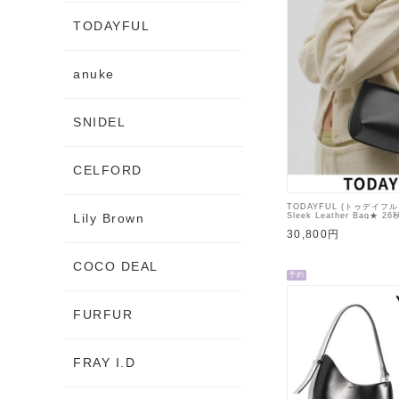
TODAYFUL
anuke
SNIDEL
CELFORD
TODAYFUL (トゥデイフ
Sleek Leather Bag★ 2
Lily Brown
【12621029】ハンド・
30,800円
予定 : 11月中旬～
COCO DEAL
予約
FURFUR
FRAY I.D