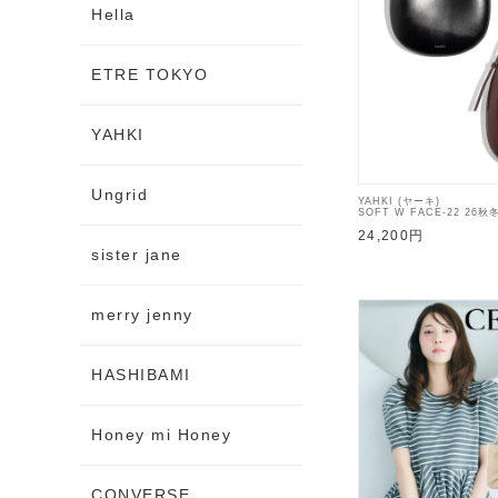
Hella
ETRE TOKYO
YAHKI
Ungrid
YAHKI (ヤーキ)
SOFT W FACE-22 26
ンド・ショルダーバッグ 入荷
24,200円
sister jane
merry jenny
HASHIBAMI
Honey mi Honey
CONVERSE