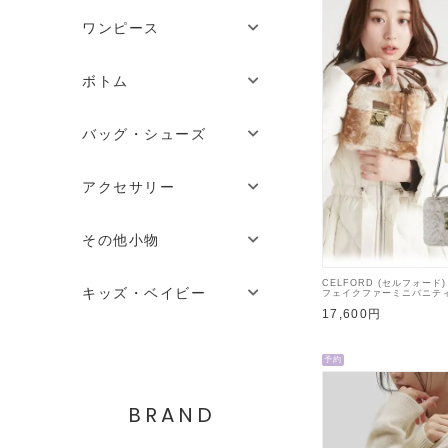
ワンピース
ボトム
バッグ・シューズ
アクセサリー
その他小物
CELFORD (セルフォード)
キッズ・ベイビー
フェイクファーミニバニティ
【CWGB264554】ハン
17,600円
入荷予定 : 9月中旬～
予約
BRAND