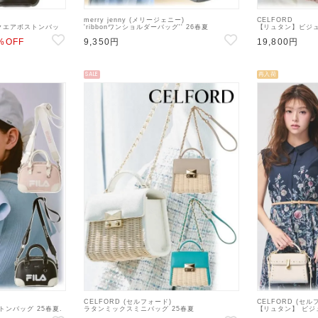
merry jenny (メリージェニー)
CELFORD
クエアボストンバッ
'ribbonワンショルダーバッグ'' 26春夏
【リュタン】ビジュ
505】ハンド・ショル
4【2825419005】ハンド・ショルダーバッグ
26春夏3【CWGB25
%OFF
9,350円
19,800円
BLK:近日入荷
ョルダーバッグ
SALE
再入荷
CELFORD (セルフォード)
CELFORD (セル
トンバッグ 25春夏.
ラタンミックスミニバッグ 25春夏
【リュタン】 ビジ
ド・ショルダーバッグ
【CWGB251516】ハンド・ショルダーバッグ
春夏3【CWGB259