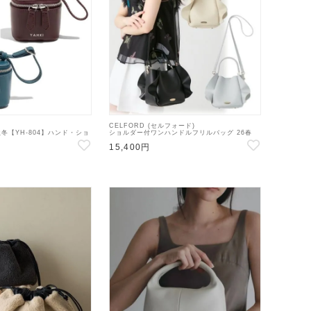
CELFORD (セルフォード)
6秋冬【YH-804】ハンド・ショ
ショルダー付ワンハンドルフリルバッグ 26春
夏.【CWGB264505】ハンド・ショルダーバッ
15,400円
グ