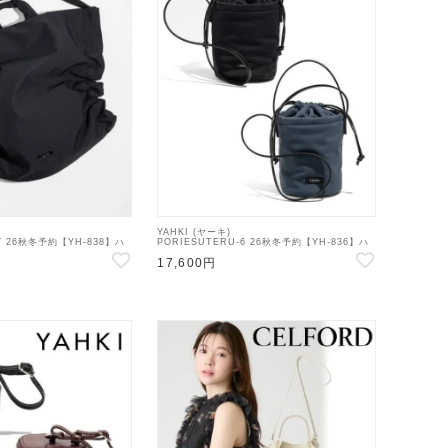
YAHKI (ヤーキ)
-7 26秋冬予約【YH-838】ハ
PORIESUTERU-6 26秋冬予約【YH-836】ハ
ッグ 入荷予定 : 9月中旬～
ンド・ショルダーバッグ 入荷予定 : 9月中旬～
17,600円