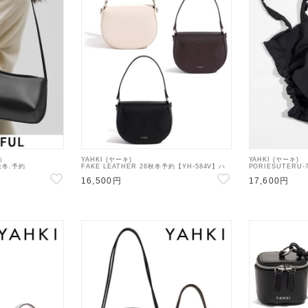
ル）
YAHKI (ヤーキ)
YAHKI (ヤーキ)
6秋冬.予約
FAKE LEATHER 26秋冬予約【YH-584V】ハ
PORIESUTERU
ショルダーバッグ 入荷
ンド・ショルダーバッグ 入荷予定 : 9月中旬～
ンド・ショルダーバ
16,500円
17,600円