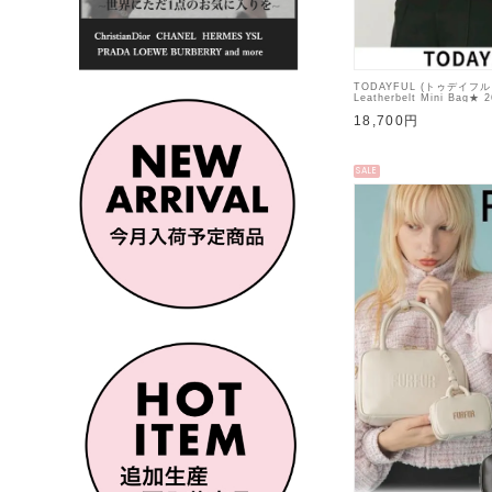
TODAYFUL (トゥデイフ
Leatherbelt Mini Bag
【12621009】ハンド・
18,700円
予定 : 9月中旬～
SALE