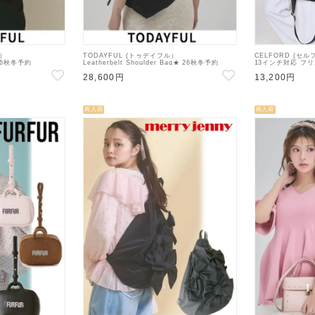
ル）
TODAYFUL (トゥデイフル）
CELFORD (セル
★ 26秋冬予約
Leatherbelt Shoulder Bag★ 26秋冬予約
13インチ対応 フ
ショルダーバッグ 入荷
【12621010】ハンド・ショルダーバッグ 入荷
【CWGB2695
28,600円
13,200円
予定 : 9月中旬～
再入荷
再入荷