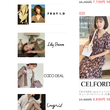
7,700円
5
15,400円
SALE
CELFORD (セルフォード)
キューブバケツバッグ 21春
【CWGB212507】ハン
8,800円
5
21gw 22gw
17,600円