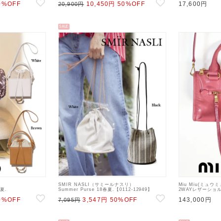
0%OFF
10,450円
50%OFF
17,600円
20,900円
SALE
SMIR NASLI（サミールナスリ）
Miu Miu(ミュウミ
夏.
Summer Purse 18春夏.【0112-12949】
2WAYレザーショル
ド・ショルダーバッグ
18sspre ハンド・ショルダーバッグ sale 22gw
ンク【RL0104
0%OFF
3,547円
50%OFF
143,000円
7,095円