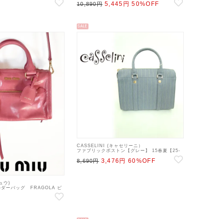
5,445円
50%OFF
21fs 22gw
10,890円
SALE
CASSELINI (キャセリーニ）
ファブリックボストン【グレー】 15春夏【25-
1902-1】 ハンド・ショルダーバッグ sale
3,476円
60%OFF
22gw
8,690円
ュウ)
ダーバッグ FRAGOLA ピ
】 ハンド・ショルダーバッグ