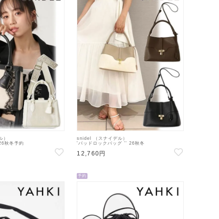
デル）
snidel （スナイデル）
26秋冬予約
'パッドロックバッグ '' 26秋冬
32】ハンド・ショルダーバッグ
【SWGB263710】ハンド・ショルダーバッグ
12,760円
旬～
BEGのみ7月下旬～
予約