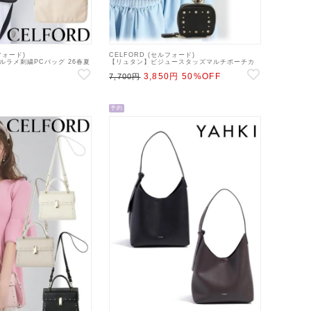
フォード)
CELFORD (セルフォード)
リルラメ刺繍PCバッグ 26春夏
【リュタン】ビジュースタッズマルチポーチカ
41】ハンド・ショルダーバッグ
スタムチャーム 25秋冬.【CWGG255529】
3,850円
50%OFF
sp26
7,700円
予約