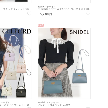
YAHKI(ヤーキ)
ースタッズポシェット(M)
SHRINK SOFT W FACE-1 26秋冬予約【YH-
9528 CWGB269505 】シ
738】ハンド・ショルダーバッグ 入荷時期：9
35,200円
月上旬~
SALE
フォード)
snidel （スナイデル）
ュースタッズポシェット 26
フロントメタルバッグ 21秋冬
502 CWGB269504】
【SWGB214628】ハンド・ショルダーバッグ