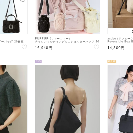
FURFUR (ファーファー)
anuke (アンヌー
ーバッグ 26春夏.
ナイロンキルティングミニショルダーバッグ 26
Reversible Bo
ド・ショルダーバッグ
春夏.予約2【RWGB262505】ハンド・ショルダ
【62621003】
16,940円
14,300円
ーバッグ 入荷予定 : 8月中旬～
予定 : 9月中旬～
予約
再入荷