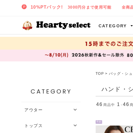
SNIDEL,TODAYFUL,CELFORD,LILY BROWNなど正規取扱の大阪枚方樟葉(くずは)の通販セレクトショップ ハーティセレクトへようこそ!
CATEGORY
TOP
>
バッグ・シュ
ハンド・
CATEGORY
46
1
46
商品中
-
アウター
予約
トップス