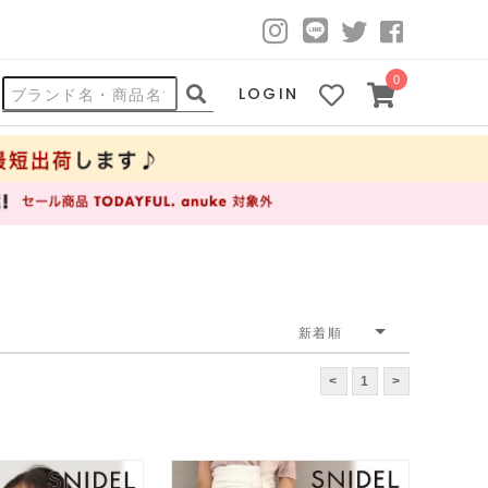
0
LOGIN
<
1
>