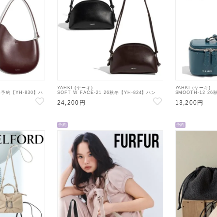
YAHKI (ヤーキ)
YAHKI (ヤーキ)
秋冬予約【YH-830】ハ
SOFT W FACE-21 26秋冬【YH-824】ハン
SMOOTH-12 2
予定 : 9月中旬～
ド・ショルダーバッグ
ルダーバッグ
24,200円
13,200円
予約
予約