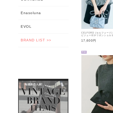
Enasoluna
EVOL
CELFORD (セルフォード)
ビジュー付きリボンショルダ
【CWGB264503】ハン
BRAND LIST >>
17,600円
予約