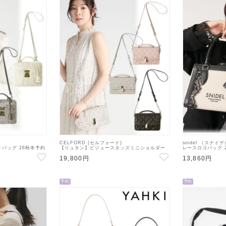
CELFORD (セルフォード)
snidel （スナイ
バッグ 26秋冬予約
【リュタン】ビジュースタッズミニショルダー
レースロゴバッグ 
ド・ショルダーバッグ
26秋冬予約【CWGB264549】ハンド・ショル
【SWGB2646
19,800円
13,860円
ダーバッグ 入荷予定 : 8月中旬～
入荷予定 : 9月上
予約
予約