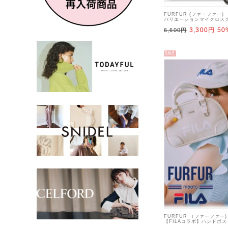
FURFUR (ファーファー)
バリエーションマイクロス
グ 25秋冬.【RWGG255
3,300円
50
ダーバッグ
6,600円
SALE
FURFUR （ファーファー)
【FILAコラボ】ハンドボス
【RWGB254501】ハン