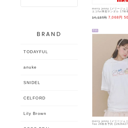
merry jenny (メリージェ
エコfur厚底サンダル 17秋
【281741801601】 サンダル
7,068円
5
14,137円
予約
BRAND
TODAYFUL
anuke
SNIDEL
CELFORD
Lily Brown
merry jenny (メリージ
Tee 26秋冬予約【282642
予定 : 7月中旬～【ちいか