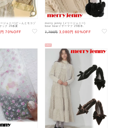
 (メリージェニー)ど～んとモコゾ
merry jenny (メリージェニー)
サック 26春夏
bear bearイヤーマフ 25秋冬.
1】リュック sp26
【282561000301】その他 bf25
0円
70%OFF
3,080円
60%OFF
7,700円
SALE