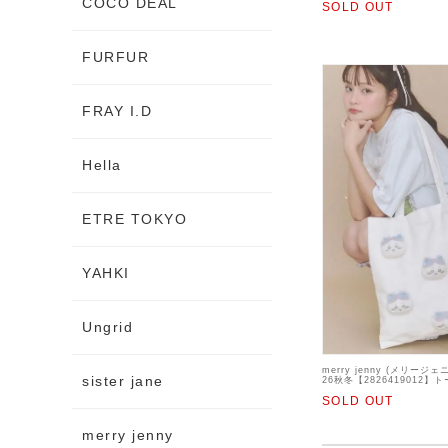
COCO DEAL
SOLD OUT
FURFUR
FRAY I.D
Hella
ETRE TOKYO
YAHKI
Ungrid
merry jenny (メリージェニ
sister jane
26秋冬【2826419012
わコラボ】
SOLD OUT
merry jenny