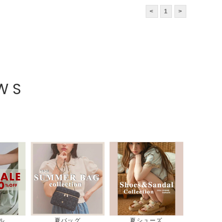
<
1
>
EWS
ル
夏バッグ
夏シューズ
GOOD RO