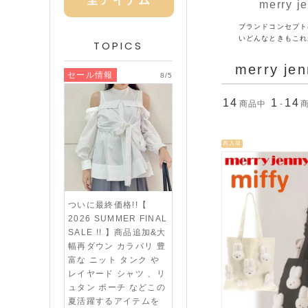
全アイテム
merry
ブランドコンセプトは
いどんなときもこれ
TOPICS
merry 
セール情報
8/5
14
1
14
商品中
-
再入荷
ついに最終価格!!【
2026 SUMMER FINAL
SALE !! 】商品追加&大
幅再ダウン カラバリ 豊
富な ニット タンク や
レイヤード シャツ 、リ
ュタン ポーチ などこの
夏活躍するアイテムを