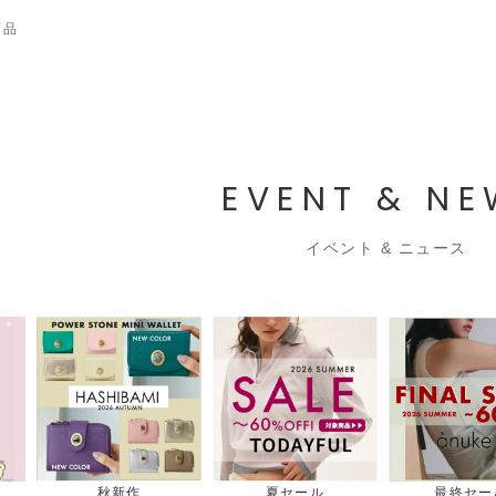
商品
EVENT & N
イベント & ニュース
秋新作
夏セール
最終セー