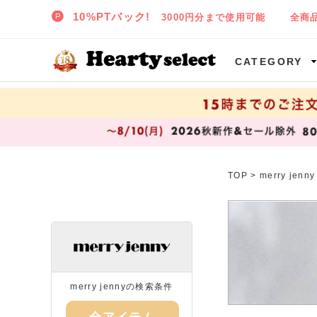
SNIDEL,TODAYFUL,CELFORD,LILY BROWNなど正規取扱の大阪枚方樟葉(くずは)の通販セレクトショップ ハーティセレクトへようこそ!
CATEGORY
TOP
>
merry je
merry jennyの検索条件