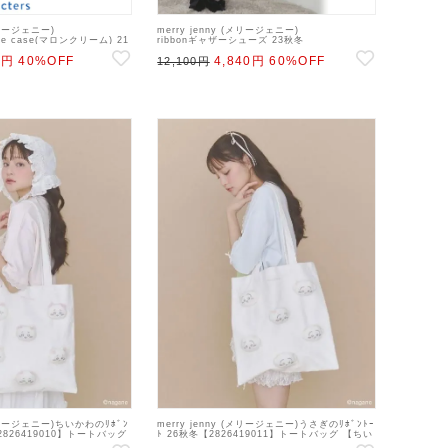
(メリージェニー)
merry jenny (メリージェニー)
hone case(マロンクリーム) 21
ribbonギャザーシューズ 23秋冬
401】 21gw 22gw
【282341801401】フラットシューズ ss20
0円
40%OFF
4,840円
60%OFF
12,100円
(メリージェニー)ちいかわのﾘﾎﾞﾝ
merry jenny (メリージェニー)うさぎのﾘﾎﾞﾝﾄｰ
2826419010】トートバッグ
ﾄ 26秋冬【2826419011】トートバッグ 【ちい
中旬～【ちいかわコラボ】
かわコラボ】