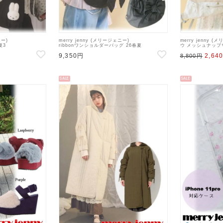
ニー)
merry jenny (メリージェニー)
merry jenny
夏3
ribbonワンショルダーバッグ 26春夏
ウ メッシュナップ
9004
4【2825419005】ハンド・ショルダーバッグ
【28261190080
9,350円
2,64
8,800円
SALE
SALE