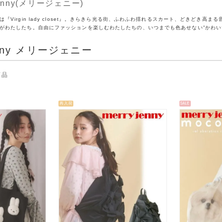
 jenny(メリージェニー)
『Virgin lady closet』。きらきら光る街、ふわふわ揺れるスカート、どきどき高
がわたしたち。自由にファッションを楽しむわたしたちの、いつまでも色あせない”かわい
jenny メリージェニー
商品
再入荷
SALE