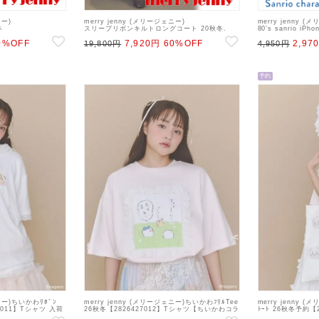
ニー)
merry jenny (メリージェニー)
merry jenny 
冬
スリーブリボンキルトロングコート 20秋冬.
80’s sanrio iP
 sale 22gw
【282060001001】ブルゾン 20fs 22gw
春夏.【282131004
0%OFF
7,920円
60%OFF
2,97
19,800円
4,950円
予約
ェニー)ちいかわﾘﾎﾞﾝ
merry jenny (メリージェニー)ちいかわﾌﾘﾙTee
merry jenny 
7011】Tシャツ 入荷
26秋冬【2826427012】Tシャツ【ちいかわコラ
ﾄｰﾄ 26秋冬予約【
わコラボ】
ボ】
入荷予定 : 7月