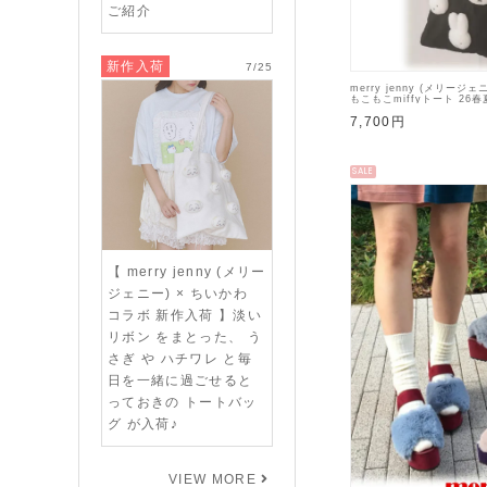
ご紹介
新作入荷
7/25
merry jenny (メリージェ
もこもこmiffyトート 26春
【282011902001 282211
7,700円
282641900901】
SALE
【 merry jenny (メリー
ジェニー) × ちいかわ
コラボ 新作入荷 】淡い
リボン をまとった、 う
さぎ や ハチワレ と毎
日を一緒に過ごせると
っておきの トートバッ
グ が入荷♪
VIEW MORE