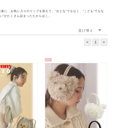
まる音楽に、お気に入りのリップを添えて。”おとな”でもなく、”こども”でもな
い”がたくさん詰まったたからばこ。
<
1
>
SALE