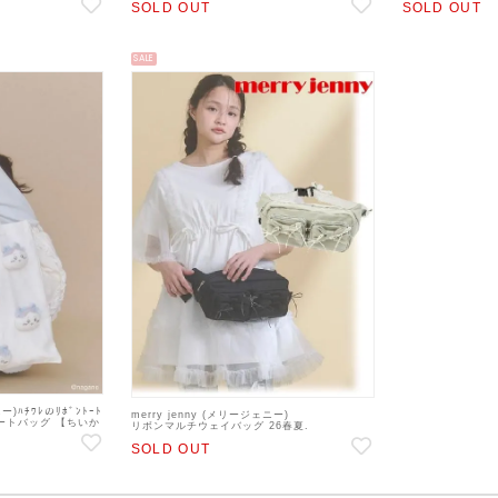
SOLD OUT
SOLD OUT
SALE
ー)ﾊﾁﾜﾚのﾘﾎﾞﾝﾄｰﾄ
merry jenny (メリージェニー)
】トートバッグ 【ちいか
リボンマルチウェイバッグ 26春夏.
【282611901801】ハンド・ショルダーバッグ
SOLD OUT
sp26