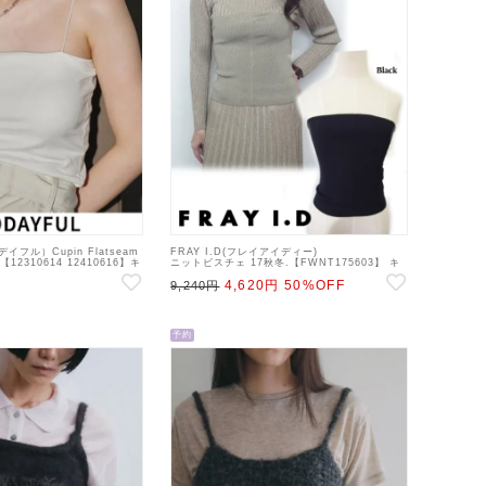
デイフル）Cupin Flatseam
FRAY I.D(フレイアイディー)
 【12310614 12410616】キ
ニットビスチェ 17秋冬.【FWNT175603】 キ
ャミソール・ベアトップ・ビスチェ sale 22gw
4,620円
50%OFF
9,240円
予約