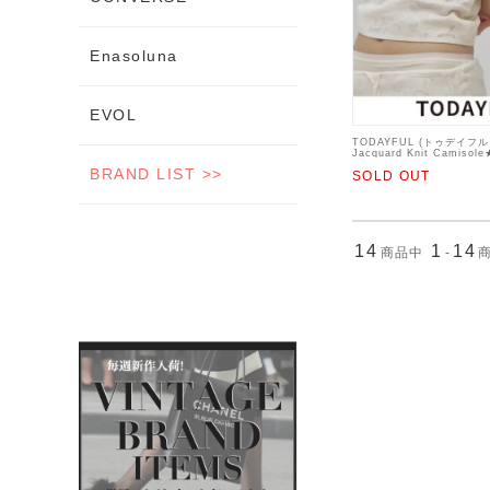
Enasoluna
EVOL
TODAYFUL (トゥデイフ
Jacquard Knit Camiso
【12610537】キャミソ
BRAND LIST >>
SOLD OUT
チェ 入荷予定 : 7月上旬～
14
1
14
商品中
-