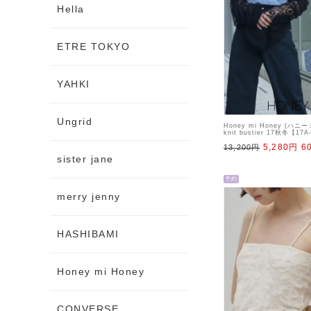
Hella
ETRE TOKYO
YAHKI
Ungrid
Honey mi Honey (ハ
knit bustier 17秋冬【1
ール・ベアトップ・ビスチェ s
5,280円
6
13,200円
sister jane
予約
merry jenny
HASHIBAMI
Honey mi Honey
CONVERSE