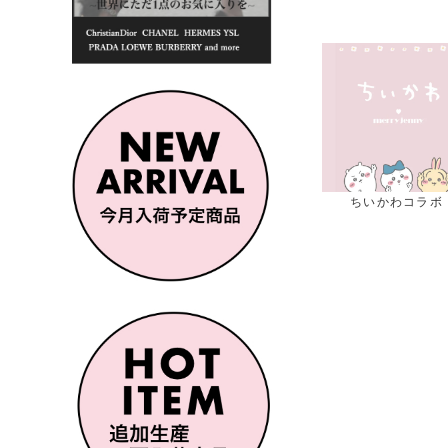
ODAYFULアクセ
ちいかわコラボ
秋小物