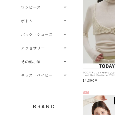
ワンピース
ボトム
バッグ・シューズ
アクセサリー
その他小物
TODAYFUL (トゥデイフ
キッズ・ベイビー
Hand Knit Bustier★ 2
【12620532】キャミソ
14,300円
チェ 入荷予定 : 10月上旬
SALE
BRAND