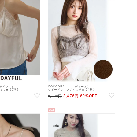
トゥデイフル）
COCODEAL (ココディール）
isole★ 26秋冬
ツイードフリンジビスチェ 24秋冬
】キャミソール・ベアトップ・ビ
【74518107】キャミソール・ベアトップ・ビス
3,476円
60%OFF
チェ ss12
8,690円
SALE