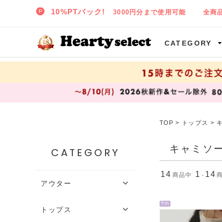
SNIDEL,TODAYFUL,CELFORD,LILY BROWNなど正規取扱の大阪枚方樟葉(くずは)の通販セレクトショップ ハーティセレクトへようこそ!
CATEGORY
TOP
>
トップス
>
キャミソ
CATEGORY
14
1
14
商品中
-
アウター
予約
トップス