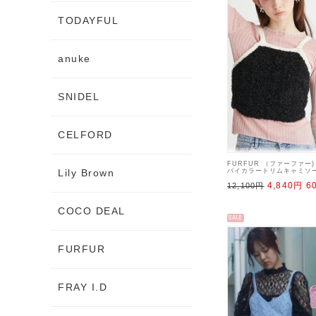
TODAYFUL
anuke
SNIDEL
CELFORD
FURFUR （ファーファー)
バイカラートリムキャミソー
Lily Brown
【RWNT241075】キャ
4,840円
6
ビスチェ
12,100円
COCO DEAL
SALE
FURFUR
FRAY I.D