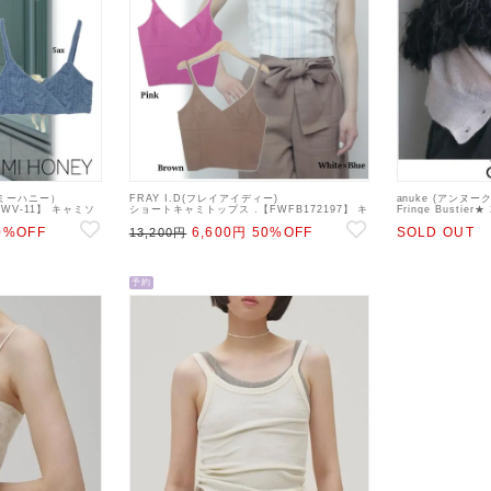
ニーミーハニー）
FRAY I.D(フレイアイディー)
anuke (アンヌー
7A-WV-11】 キャミソ
ショートキャミトップス .【FWFB172197】 キ
Fringe Bustie
ale 22gw
ャミソール・ベアトップ・ビスチェ sale 22gw
ベアトップ・ビスチ
0%OFF
6,600円
50%OFF
SOLD OUT
13,200円
26冬受注会
予約