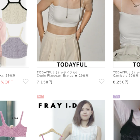
TODAYFUL (トゥデイフル）
TODAYFUL (トゥ
ル 24春夏
Cupin Flatseam Bratop ★ 26春夏
Camisole 26春夏
ミソール・ベアトップ・
【12410602】キャミソール・ベアトップ・ビス
ャミソール ta10
0%OFF
7,150円
8,250円
チェ ta10
SALE
予約