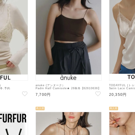
ル）
anuke (アンヌーク）
TODAYFUL (
6秋冬.予約
Padin Half Camisole★ 26秋冬【62610636】
Satin Lace Cam
ール・ベアトップ・ビス
キャミソール・ベアトップ・ビスチェ
2【12610431
7,700円
20,350円
～
スチェ
再入荷
再入荷