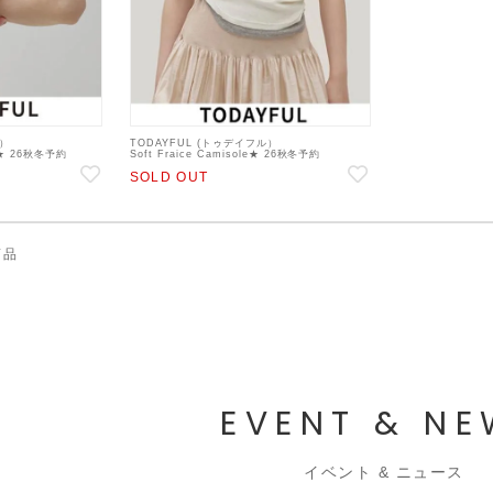
ル）
TODAYFUL (トゥデイフル）
le★ 26秋冬予約
Soft Fraice Camisole★ 26秋冬予約
ール・ベアトップ・ビス
【12610630】キャミソール・ベアトップ・ビス
SOLD OUT
チェ 入荷予定 : 6月下旬～
商品
EVENT & N
イベント & ニュース