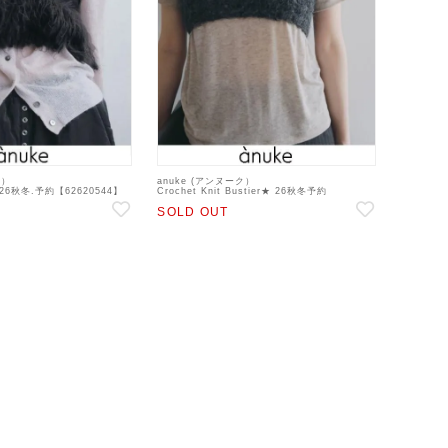
ク）
anuke (アンヌーク）
r★ 26秋冬.予約【62620544】
Crochet Knit Bustier★ 26秋冬予約
ェ 入荷予定 : 10月中旬～
【62620510】キャミソール・ベアトップ・ビス
SOLD OUT
チェ 入荷予定 : 7月中旬～ 26秋受注会