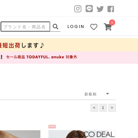
0
LOGIN
<
1
>
SALE