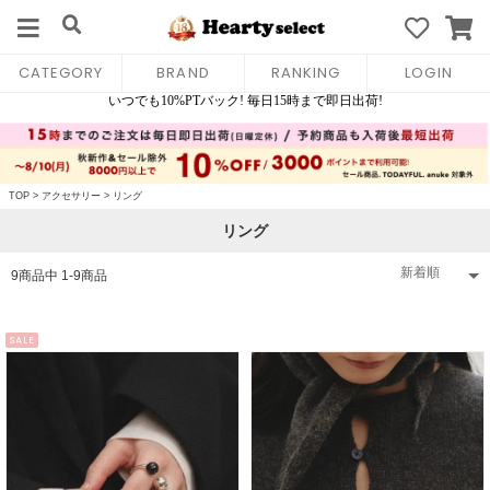
CATEGORY
BRAND
RANKING
LOGIN
TOP
>
アクセサリー
>
リング
リング
9
商品中
1
-
9
商品
SALE