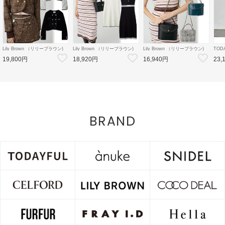
Lily Brown （リリーブラウン)
Lily Brown （リリーブラウン)
Lily Brown （リリーブラウン)
TOD
【LB×MARY QUANT】ダブル
【LB×MARY QUANT】ポロニ
【LB×MARY QUANT】スタッ
Doubl
19,800円
18,920円
16,940円
23,
ボタンジャケット 26秋冬
ットワンピース 26秋冬
ズバニティバッグ 26秋冬
26秋
【LWFJ264100】ジャケット
【LWNO264110】フレアワンピ
【LWGB264343】ハンド・ショ
126
ース
ルダーバッグ
8月中
BRAND