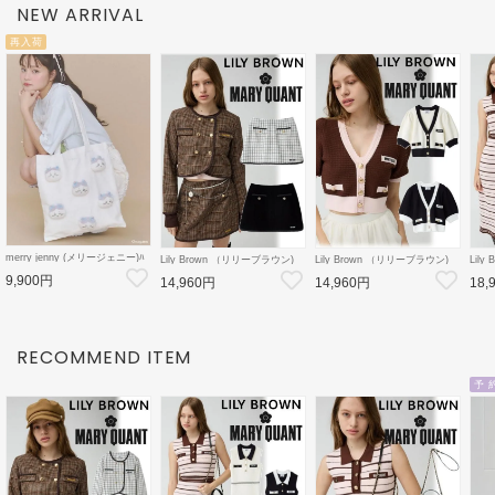
NEW ARRIVAL
再入荷
merry jenny (メリージェニー)ﾊ
Lily Brown （リリーブラウン)
Lily Brown （リリーブラウン)
Lil
ﾁﾜﾚのﾘﾎﾞﾝﾄｰﾄ 26秋冬
【LB×MARY QUANT】ミニス
【LB×MARY QUANT】ニット
【LB
9,900円
【2826419012】トートバッグ
14,960円
14,960円
18,
カート 26秋冬
カーディガン 26秋冬
ット
【ちいかわコラボ】
【LWFS264101】フレアスカー
【LWND264109】カーディガン
【LW
ト
ース
RECOMMEND ITEM
予 