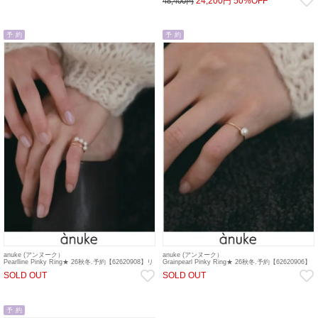
24,200円
50%OFF
48,400円
予 約
予 約
anuke (アンヌーク）
anuke (アンヌーク）
Pearlline Pinky Ring★ 26秋冬.予約【62620908】リ
Grainpearl Pinky Ring★ 26秋冬.予約【62620906】
ング 入荷予定 : 12月中旬～ 26冬受注会
リング 入荷予定 : 12月中旬～ 26冬受注会
SOLD OUT
SOLD OUT
予 約