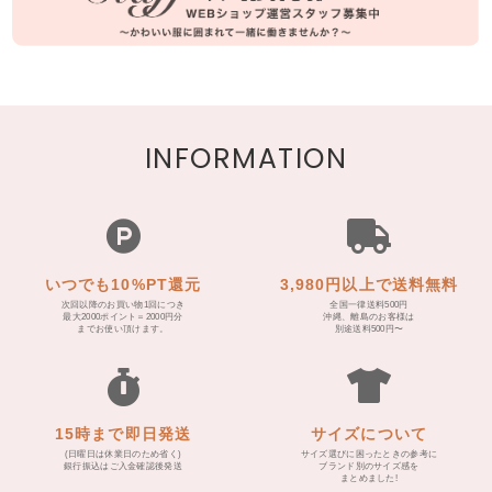
INFORMATION
いつでも10%PT還元
3,980円以上で送料無料
次回以降のお買い物1回につき
全国一律送料500円
最大2000ポイント＝2000円分
沖縄、離島のお客様は
までお使い頂けます。
別途送料500円〜
15時まで即日発送
サイズについて
(日曜日は休業日のため省く)
サイズ選びに困ったときの参考に
銀行振込はご入金確認後発送
ブランド別のサイズ感を
まとめました!