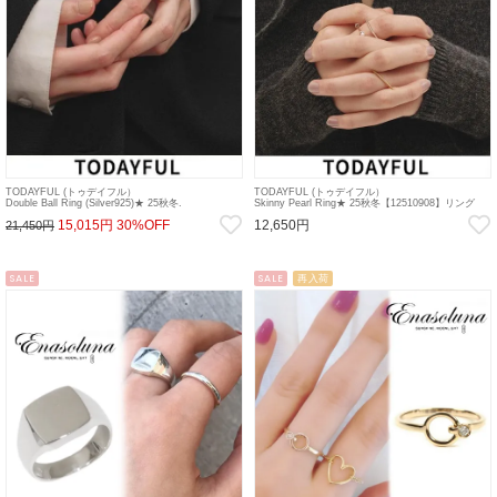
TODAYFUL (トゥデイフル）
TODAYFUL (トゥデイフル）
Double Ball Ring (Silver925)★ 25秋冬.
Skinny Pearl Ring★ 25秋冬【12510908】リング
【12520908】リング sp26
ta10
15,015円
30%OFF
12,650円
21,450円
SALE
SALE
再入荷