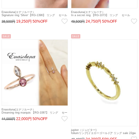
Enasoluna(エナソルーナ）
Enasoluna(エナソルーナ）
Signature ring 'Silver'【RG-1396】 リング セール
In a secret ring 【RG-1073】 リング セール
22gw
22gw
19,250円
50%OFF
24,750円
50%OFF
38,500円
49,500円
SALE
SALE
Enasoluna(エナソルーナ）
Dreaming ring marquis 【RG-1087】 リング セー
ル 22gw
22,000円
50%OFF
44,000円
jupiter（ジュピター)
foliumリング(イエローゴールド)* リング sale 22gw