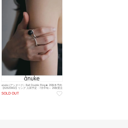
anuke (アンヌーク）Ball Double Ring★ 26秋冬予約
【62620902】リング 入荷予定 : 7月中旬～ 26秋受注
会
SOLD OUT