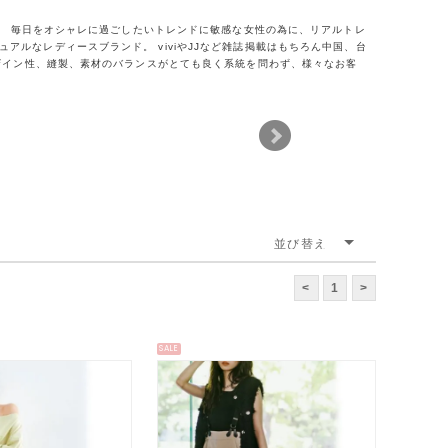
)。 毎日をオシャレに過ごしたいトレンドに敏感な女性の為に、リアルトレ
ルなレディースブランド。 viviやJJなど雑誌掲載はもちろん中国、台
デザイン性、縫製、素材のバランスがとても良く系統を問わず、様々なお客
<
1
>
SALE