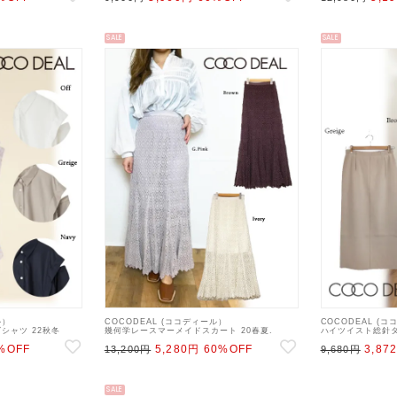
SALE
SALE
ル）
COCODEAL (ココディール）
COCODEAL (
ズシャツ 22秋冬
幾何学レースマーメイドスカート 20春夏.
ハイツイスト総針タ
ウス 22ws
【70217280】ロング・マキシスカート 20es
【70637222】タ
%OFF
5,280円
60%OFF
3,87
22gw
13,200円
9,680円
SALE