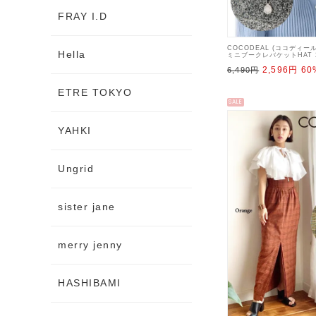
FRAY I.D
COCODEAL (ココディー
Hella
ミニブークレバケットHAT 
【73155141】帽子 23sp
2,596円
60
6,490円
ETRE TOKYO
SALE
YAHKI
Ungrid
sister jane
merry jenny
HASHIBAMI