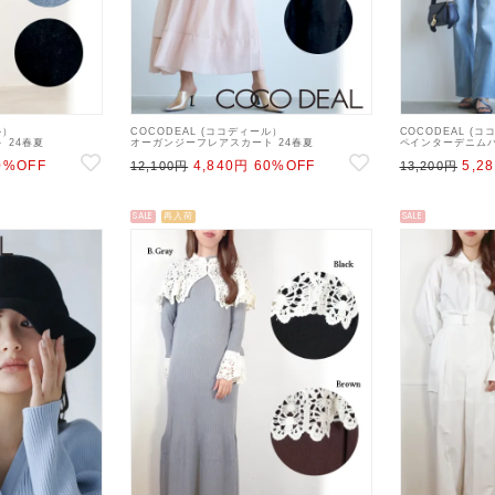
ル）
COCODEAL (ココディール）
COCODEAL (
 24春夏
オーガンジーフレアスカート 24春夏
ペインターデニムパン
ート
【74117023】フレアスカート
デニムパンツ
0%OFF
4,840円
60%OFF
5,2
12,100円
13,200円
SALE
再入荷
SALE