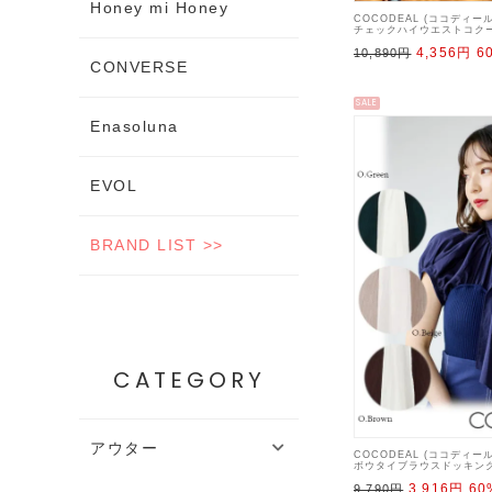
Honey mi Honey
COCODEAL (ココディー
チェックハイウエストコク
ト 22秋冬【72517501】
4,356円
6
10,890円
CONVERSE
SALE
Enasoluna
EVOL
BRAND LIST >>
CATEGORY
アウター
COCODEAL (ココディー
ボウタイブラウスドッキング
秋冬【72531004】シャツ
3,916円
60
9,790円