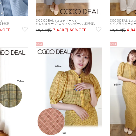
ル）
COCODEAL (ココディール）
COCODEAL (
23春夏
クロシェケープ×ニットワンピース 23春夏.
タイプライターカー
【73235205】マキシワンピース 23sp
【73216284】パン
%OFF
7,480円
60%OFF
4,8
18,700円
12,100円
SALE
SALE