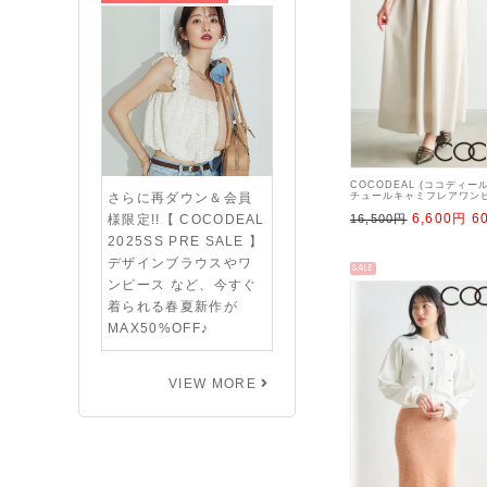
COCODEAL (ココディー
さらに再ダウン＆会員
チュールキャミフレアワンピ
【74515548】フレアワンピ
6,600円
6
様限定!!【 COCODEAL
16,500円
2025SS PRE SALE 】
デザインブラウスやワ
SALE
ンピース など、今すぐ
着られる春夏新作が
MAX50%OFF♪
VIEW MORE