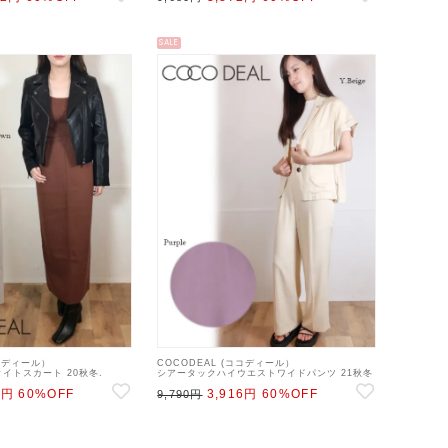
SALE
ココディール）
COCODEAL (ココディール）
イトスカート 20秋冬.
シアータックハイウエストワイドパンツ 21秋冬
イトスカート 20fs 10w
【71516522】パンツ 21fs 22gw
2円
60%OFF
3,916円
60%OFF
9,790円