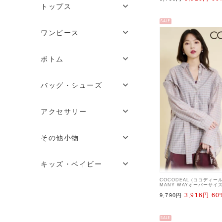
トップス
SALE
ワンピース
ボトム
バッグ・シューズ
アクセサリー
その他小物
キッズ・ベイビー
COCODEAL (ココディー
MANY WAYオーバーサイ
【72518068】シャツ・ブラ
3,916円
60
9,790円
SALE