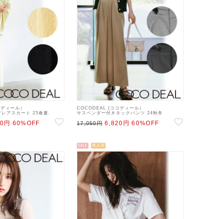
ココディール）
COCODEAL (ココディール）
レアスカート 25春夏.
サスペンダー付きタックパンツ 24秋冬
レアスカート 25sp
【74516545】パンツ ss12
80円
60%OFF
6,820円
60%OFF
17,050円
SALE
再入荷