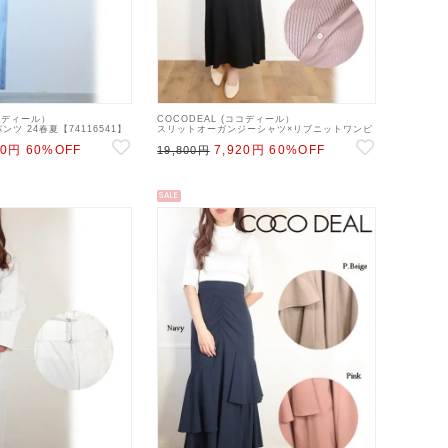
ココディール）
COCODEAL (ココディール）
ツ 24春夏【74116541】
スリットオーガンジーシャツ×リブニットワンピ
ース 23春夏【73135548】マキシワンピース
80円
60%OFF
7,920円
60%OFF
23sp
19,800円
SALE