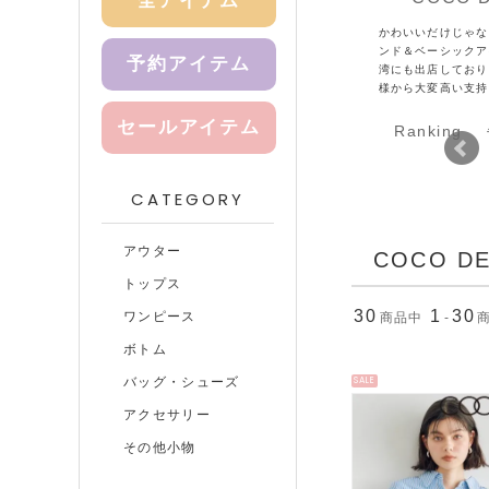
全アイテム
かわいいだけじゃな
ンド＆ベーシックア
予約アイテム
湾にも出店しており
様から大変高い支持
セールアイテム
Ranking
CATEGORY
アウター
COCO D
トップス
30
1
30
ワンピース
商品中
-
ボトム
バッグ・シューズ
SALE
アクセサリー
その他小物