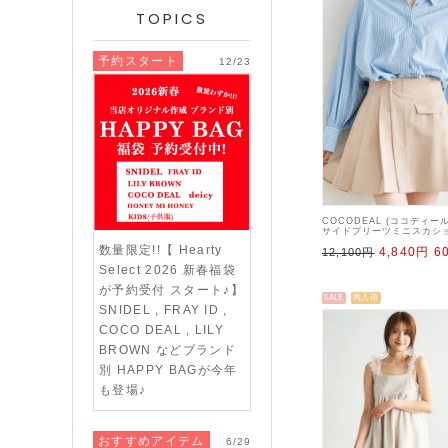
TOPICS
予約スタート
12/23
COCODEAL (ココディー
サイドプリーツミニスカショ
【75116055】ショートパン
数量限定!!【 Hearty
4,840円
6
12,100円
Select 2026 新春福袋
が予約受付 スタート♪】
SALE
再入荷
SNIDEL , FRAY ID ,
COCO DEAL , LILY
BROWN などブランド
別 HAPPY BAGが今年
も登場♪
おすすめアイテム
6/29