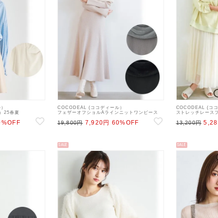
ル）
COCODEAL (ココディール）
COCODEAL (
 25春夏
フェザーオフショルAラインニットワンピース
ストレッチレースフ
ツ 25sp
25春夏【75135514】フレアワンピース 25sp
【75217206】フ
0%OFF
7,920円
60%OFF
5,2
19,800円
13,200円
SALE
SALE