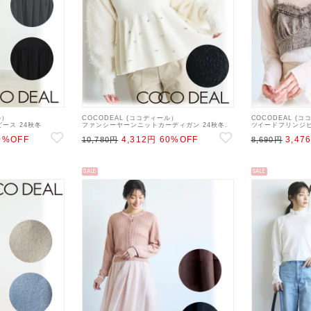
ル）
COCODEAL (ココディール）
COCODEAL (
ース 24秋冬
ファンシーヤーンニットカーディガン 24秋冬.
ツイードフリンジビ
ース ss12
【74633217】カーディガン ss12
【74518107
0%OFF
4,312円
60%OFF
3,47
10,780円
チェ ss12
8,690円
SALE
SALE