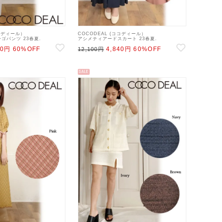
ココディール）
COCODEAL (ココディール）
ゴパンツ 23春夏.
アシメティアードスカート 23春夏.
ツ 23sp
【73217307】フレアスカート 23sp
40円
60%OFF
4,840円
60%OFF
12,100円
SALE