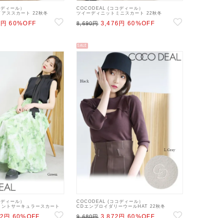
ココディール）
COCODEAL (ココディール）
アススカート 22秋冬
ツイーディニットミニスカート 22秋冬
イトスカート 22ws
【72537551】タイトスカート 22ws
2円
60%OFF
3,476円
60%OFF
8,690円
SALE
ココディール）
COCODEAL (ココディール）
リントサーキュラースカート
CDエンブロイダリーウールHAT 22秋冬
101】ロング・マキシスカート
【72555163】帽子 22ws
92円
60%OFF
3,872円
60%OFF
9,680円