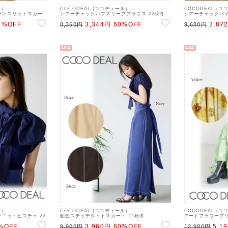
ル）
COCODEAL (ココディール）
COCODEAL (
ーンスリットスカー
シアーチェックパフスリーブブラウス 22秋冬
シアーチェックバイ
タイトスカート 22ws
【72518509】シャツ・ブラウス 22ws
【72517510】タ
0%OFF
3,344円
60%OFF
3,87
8,360円
9,680円
SALE
SALE
ル）
COCODEAL (ココディール）
COCODEAL (
ニットビスチェ 22
配色ステッチタイトスカート 22秋冬
アートフラワープ
・ブラウス 22ws
【72517005】タイトスカート 22ws
22秋冬【72517
%OFF
3,960円
60%OFF
5,1
9,900円
22ws
12,980円