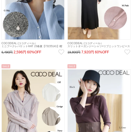
COCODEAL (ココディール）
COCODEAL (ココディール）
ミニブークレバケットHAT 23春夏【73155141】帽
スリットオーガンジーシャツ×リブニットワンピース
子 23sp
23春夏【73135548】マキシワンピース 23sp
2,596円
60%OFF
7,920円
60%OFF
6,490円
19,800円
SALE
SALE