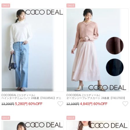
SALE
SALE
COCODEAL (ココディール）
COCODEAL (ココディール）
ペインターデニムパンツ 24春夏【74116541】デニ
オーガンジーフレアスカート 24春夏【74117023】
ムパンツ
フレアスカート
5,280円
60%OFF
4,840円
60%OFF
13,200円
12,100円
SALE
SALE