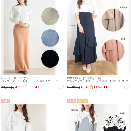
COCODEAL (ココディール）
COCODEAL (ココディール）
ラメフェザーニットスカート 24春夏【74137515】
アシメティアードスカート 23春夏.【73217307】フ
タイトスカート
レアスカート 23sp
4,312円
60%OFF
4,840円
60%OFF
10,780円
12,100円
SALE
SALE
再入荷