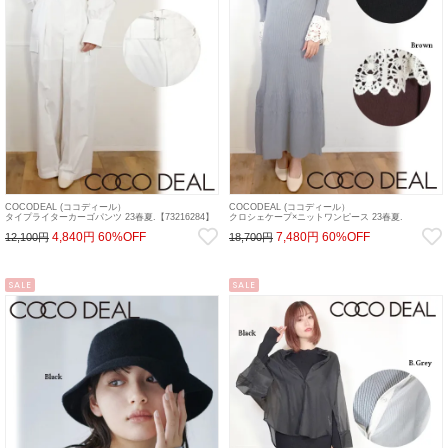
COCODEAL (ココディール）
COCODEAL (ココディール）
タイプライターカーゴパンツ 23春夏.【73216284】
クロシェケープ×ニットワンピース 23春夏.
パンツ 23sp
【73235205】マキシワンピース 23sp
4,840円
60%OFF
7,480円
60%OFF
12,100円
18,700円
SALE
SALE