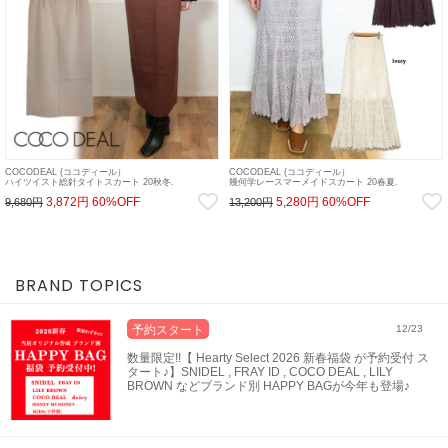
COCODEAL (ココディール）
COCODEAL (ココディール）
ハイツイスト総針タイトスカート 20秋冬.
幾何学レースマーメイドスカート 20春夏.
【70637222】タイトスカート 20fs 10w
【70217280】ロング・マキシスカート 20es 22gw
3,872円
60%OFF
5,280円
60%OFF
9,680円
13,200円
BRAND TOPICS
予約スタート
12/23
数量限定!!【 Hearty Select 2026 新春福袋 が予約受付 ス
タート♪】SNIDEL , FRAY ID , COCO DEAL , LILY
BROWN などブランド別 HAPPY BAGが今年も登場♪