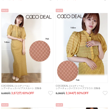
SALE
SALE
COCODEAL (ココディール）
COCODEAL (ココディール）
シアーチェックバイアススカート 22秋冬
シアーチェックパフスリーブブラウス 22秋冬
【72517510】タイトスカート 22ws
【72518509】シャツ・ブラウス 22ws
3,872円
60%OFF
3,344円
60%OFF
9,680円
8,360円
SALE
SALE