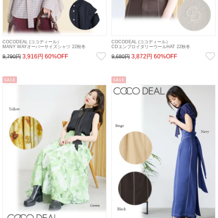
COCODEAL (ココディール）
COCODEAL (ココディール）
MANY WAYオーバーサイズシャツ 22秋冬
CDエンブロイダリーウールHAT 22秋冬
【72518068】シャツ・ブラウス 22ws
【72555163】帽子 22ws
3,916円
60%OFF
3,872円
60%OFF
9,790円
9,680円
SALE
SALE