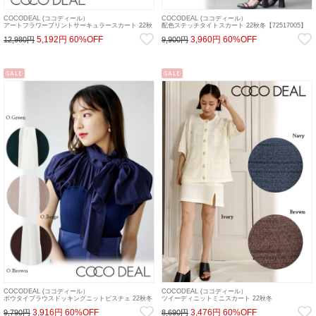
COCODEAL (ココディール）
COCODEAL (ココディール）
アートフラワープリントサーキュラースカート 22秋
配色ステッチタイトスカート 22秋冬【72517005】
冬【72517101】ロング・マキシスカート 22ws
タイトスカート 22ws
5,192円
60%OFF
3,960円
60%OFF
12,980円
9,900円
SALE
SALE
COCODEAL (ココディール）
COCODEAL (ココディール）
ボウタイブラウスドッキングニットビスチェ 22秋冬
ツイーディニットミニスカート 22秋冬
【72531004】シャツ・ブラウス 22ws
【72537551】タイトスカート 22ws
3,916円
60%OFF
3,476円
60%OFF
9,790円
8,690円