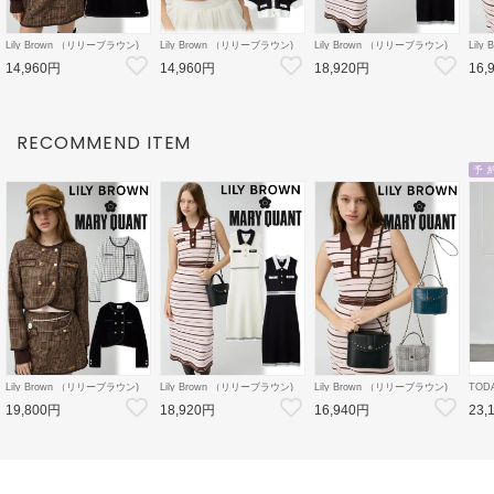
Lily Brown （リリーブラウン)
Lily Brown （リリーブラウン)
Lily Brown （リリーブラウン)
Lil
【LB×MARY QUANT】ミニス
【LB×MARY QUANT】ニット
【LB×MARY QUANT】ポロニ
【LB
14,960円
14,960円
18,920円
16,
カート 26秋冬
カーディガン 26秋冬
ットワンピース 26秋冬
ズバ
【LWFS264101】フレアスカー
【LWND264109】カーディガン
【LWNO264110】フレアワンピ
【LW
ト
ース
ルダ
RECOMMEND ITEM
予 
Lily Brown （リリーブラウン)
Lily Brown （リリーブラウン)
Lily Brown （リリーブラウン)
TOD
【LB×MARY QUANT】ダブル
【LB×MARY QUANT】ポロニ
【LB×MARY QUANT】スタッ
Doubl
19,800円
18,920円
16,940円
23,
ボタンジャケット 26秋冬
ットワンピース 26秋冬
ズバニティバッグ 26秋冬
26秋
【LWFJ264100】ジャケット
【LWNO264110】フレアワンピ
【LWGB264343】ハンド・ショ
126
ース
ルダーバッグ
8月中