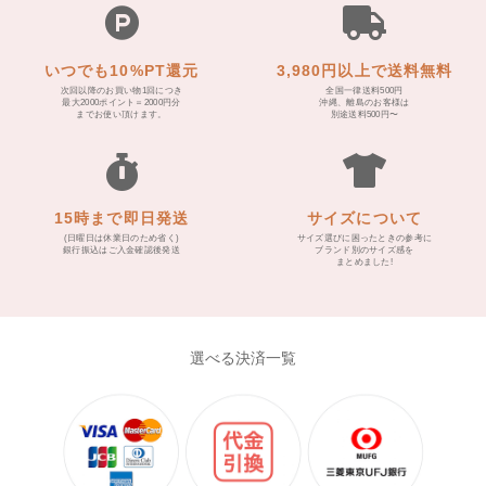
いつでも10%PT還元
3,980円以上で送料無料
次回以降のお買い物1回につき
全国一律送料500円
最大2000ポイント＝2000円分
沖縄、離島のお客様は
までお使い頂けます。
別途送料500円〜
15時まで即日発送
サイズについて
(日曜日は休業日のため省く)
サイズ選びに困ったときの参考に
銀行振込はご入金確認後発送
ブランド別のサイズ感を
まとめました!
選べる決済一覧