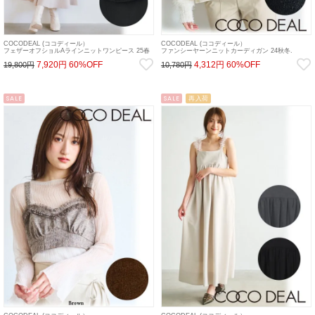
COCODEAL (ココディール）
COCODEAL (ココディール）
フェザーオフショルAラインニットワンピース 25春
ファンシーヤーンニットカーディガン 24秋冬.
夏【75135514】フレアワンピース 25sp
【74633217】カーディガン ss12
7,920円
60%OFF
4,312円
60%OFF
19,800円
10,780円
SALE
SALE
再入荷