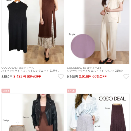
COCODEAL (ココディール）
COCODEAL (ココディール）
ハイネックサイドスリットロングニット 21秋冬.
シアータックハイウエストワイドパンツ 21秋冬
【71631225】ニットトップス 21fs 22gw
【71516522】パンツ 21fs 22gw
3,432円
60%OFF
3,916円
60%OFF
8,580円
9,790円
SALE
SALE