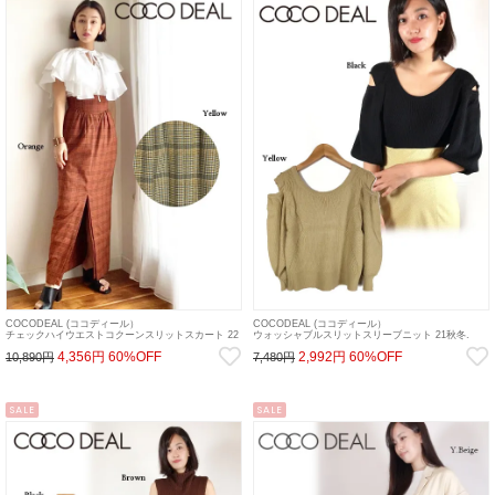
COCODEAL (ココディール）
COCODEAL (ココディール）
チェックハイウエストコクーンスリットスカート 22
ウォッシャブルスリットスリーブニット 21秋冬.
秋冬【72517501】タイトスカート 22ws
【71631245】ニットトップス 21fs 22gw
4,356円
60%OFF
2,992円
60%OFF
10,890円
7,480円
SALE
SALE