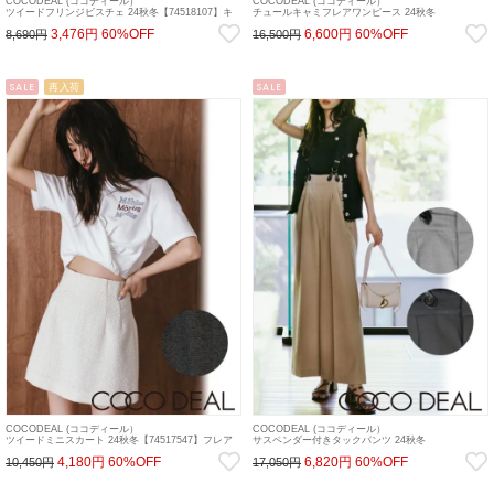
COCODEAL (ココディール）
COCODEAL (ココディール）
ツイードフリンジビスチェ 24秋冬【74518107】キ
チュールキャミフレアワンピース 24秋冬
ャミソール・ベアトップ・ビスチェ ss12
【74515548】フレアワンピース ss12
3,476円
60%OFF
6,600円
60%OFF
8,690円
16,500円
SALE
再入荷
SALE
COCODEAL (ココディール）
COCODEAL (ココディール）
ツイードミニスカート 24秋冬【74517547】フレア
サスペンダー付きタックパンツ 24秋冬
スカート ss12
【74516545】パンツ ss12
4,180円
60%OFF
6,820円
60%OFF
10,450円
17,050円