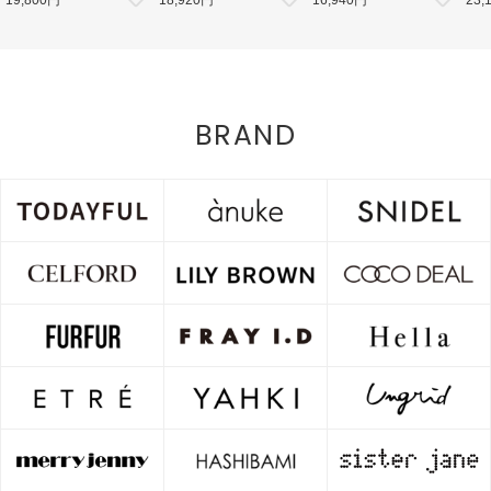
【LWFJ264100】ジャケット
【LWNO264110】フレアワンピ
【LWGB264343】ハンド・ショ
126
ース 入荷予定 : 8月中旬～
ルダーバッグ 入荷予定 : 8月中
8月中
旬～
BRAND