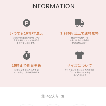
INFORMATION
いつでも10%PT還元
3,980円以上で送料無料
次回以降のお買い物1回につき
全国一律送料500円
最大2000ポイント＝2000円分
沖縄、離島のお客様は
までお使い頂けます。
別途送料500円〜
15時まで即日発送
サイズについて
(日曜日は休業日のため省く)
サイズ選びに困ったときの参考に
銀行振込はご入金確認後発送
ブランド別のサイズ感を
まとめました!
選べる決済一覧