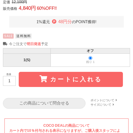
12,100円
定価
4,840円
60%OFF!!
販売価格
48円分
1%還元
のPOINT獲得!
SALE
送料無料
今ご注文で
明日発送
予定
オフ
1(S)
残り 1
数量
カートに入れる
ポイントについて
この商品について問合せる
サイズについて
COCO DEALの商品について
カート内で10％付与される表示になりますが、ご購入後スタッフによ