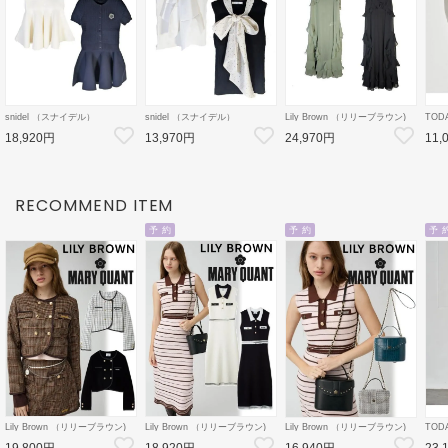
snidel （スナイデル）
snidel （スナイデル）
Lily Brown （リリーブラウン)
TOD
ケーブルニットミニセットアッ
ボウタイドッキングノースリPO
ラッフルフリルロングドレス 26
Cotto
18,920円
13,970円
24,970円
11,
プ 26秋冬【SWNO264154】フ
26秋冬【SWNT264167】タン
秋冬【LWFO264119】マキシワ
秋冬【
レアワンピース
クトップ・ノースリーブトップ
ンピース
ス
RECOMMEND ITEM
予 約
予 約
予 
Lily Brown （リリーブラウン)
Lily Brown （リリーブラウン)
Lily Brown （リリーブラウン)
TOD
【LB×MARY QUANT】ダブル
【LB×MARY QUANT】ポロニ
【LB×MARY QUANT】スタッ
Doubl
19,800円
18,920円
16,940円
23,
ボタンジャケット 26秋冬
ットワンピース 26秋冬予約
ズバニティバッグ 26秋冬予約
26秋