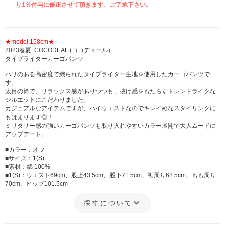
り1％付与に修正させて頂きます。ご了承下さい。
★model:158cm★
2023春夏. COCODEAL (ココディール）
タイプライターカーゴパンツ
ハリのある高密度で織られたタイプライター生地を使用したカーゴパンツで
す。
太目の筒で、リラックス感がありつつも、抜け感をもたらすトレンドライクな
シルエットにこだわりました。
カジュアルなアイテムですが、ハイウエストなのでキレイめなスタイリングに
もはまります◎！
ミリタリー感の強いカーゴパンツも取り入れやすいカラー展開で大人ムードに
アップデート。
■カラー：オフ
■サイズ：1(S)
■素材：綿 100%
■1(S)：ウエスト69cm、股上43.5cm、股下71.5cm、裾周り62.5cm、もも周り
70cm、ヒップ101.5cm
採寸について