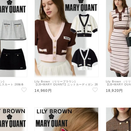
ウン)
Lily Brown （リリーブラウン)
Lily Brown （
ミニスカート 26秋冬
【LB×MARY QUANT】ニットカーディガン 26
【LB×MARY Q
スカート
秋冬【LWND264109】カーディガン
26秋冬【LWNO2
14,960円
18,920円