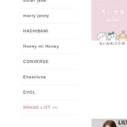
sister jane
merry jenny
HASHIBAMI
セ
ちいかわコラボ
秋小物
秋新
Honey mi Honey
CONVERSE
Enasoluna
EVOL
BRAND LIST >>