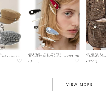
ウン)
Lily Brown （リリーブラウン)
Lily Brown （
】パールボタンキャスケ
【LB×MARY QUANT】ヘアクリップSET 26秋
【LB×MARY Q
21】帽子
冬【LWGG264323】その他
秋冬【LWGG264
7,480円
7,920円
VIEW MORE