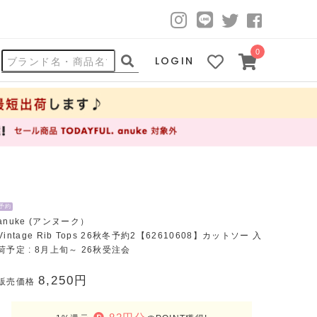
0
LOGIN
予約
anuke (アンヌーク）
Vintage Rib Tops 26秋冬予約2【62610608】カットソー 入
荷予定 : 8月上旬～ 26秋受注会
8,250円
販売価格