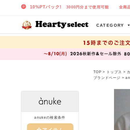
SNIDEL,TODAYFUL,CELFORD,LILY BROWNなど正規取扱の大阪枚方樟葉(くずは)の通販セレクトショップ ハーティセレクトへようこそ!
CATEGORY
TOP
>
トップス
>
ブランドページ >
a
anukeの検索条件