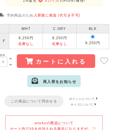
82円分
1%還元
のPOINT獲得!
予約商品のため
入荷後に発送 (代引き不可)
WHT
C.GRY
BLK
8,250円
8,250円
F
8,250円
在庫なし
在庫なし
数量
カートに入れる
再入荷をお知らせ
サイズ:F
カラー: WHT
ポイントについて
この商品について問合せる
サイズ:F
カラー: C.GRY
サイズについて
anukeの商品について
カート内で10％付与される表示になりますが、ご