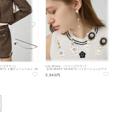
リリーブラウン)
Lily Brown （リリーブラウン)
UANT】２連チェーンベルト 26
【LB×MARY QUANT】バリエーションピアス
324】その他
26秋冬【LWGA264322】ピアス・イヤリング
5,940円