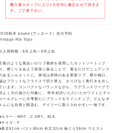
購入後スタッフにより1％付与に修正させて頂きま
す。ご了承下さい。
2026秋冬 anuke (アンヌーク）先行予約
Vintage Rib Tops
※入荷時期：8月上旬～9月上旬
古着のような風合いのリブ素材を使用したカットソートップ
ス。襟ぐりをあえて前身に振ることで、着るだけでニュアンス
のあるシルエットに。身頃は表情のある変形リブ、襟や袖口、
脇はフラットなフライスで切り替え、さりげなく奥行きを出し
ています。コンパクトなバランスながら、ラグランスリーブで
程よく力の抜けた印象に。 昨年好評いただいたホワイトとチャ
コールグレーに今季新たにブラックをラインナップ。どんなボ
トムにも自然と馴染む、デイリーに取り入れやすい一枚です。
■カラー：WHT、C.GRY、BLK
■サイズ：F
■着丈61cm バスト86cm 裄丈32cm 袖ぐり36cm ウエスト