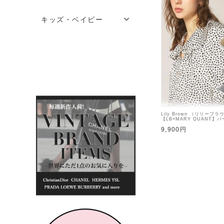
キッズ・ベイビー
Lily Brown （リリーブラ
【LB×MARY QUANT
ット 26秋冬【LWGH2643
9,900円