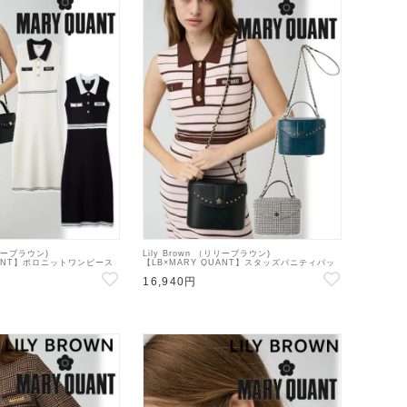
リリーブラウン)
Lily Brown （リリーブラウン)
UANT】ポロニットワンピース
【LB×MARY QUANT】スタッズバニティバッ
64110】フレアワンピース
グ 26秋冬【LWGB264343】ハンド・ショルダ
16,940円
ーバッグ