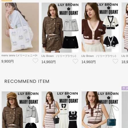
merry jenny (メリージェニー)ﾊ
Lily Brown （リリーブラウン)
Lily Brown （リリーブラウン)
Lil
ﾁﾜﾚのﾘﾎﾞﾝﾄｰﾄ 26秋冬
【LB×MARY QUANT】ミニス
【LB×MARY QUANT】ニット
【LB
9,900円
【2826419012】トートバッグ
14,960円
14,960円
18,
カート 26秋冬
カーディガン 26秋冬
ット
【ちいかわコラボ】
【LWFS264101】フレアスカー
【LWND264109】カーディガン
【LW
ト
ース
RECOMMEND ITEM
予 