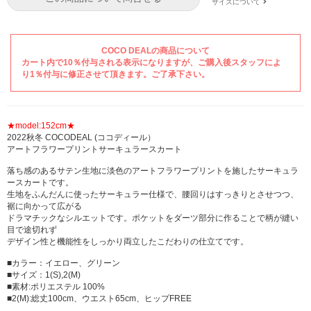
サイズ:2(M)
カラー: イエロー
サイズについて
サイズ:2(M)
カラー: グリーン
COCO DEALの商品について
カート内で10％付与される表示になりますが、ご購入後スタッフによ
り1％付与に修正させて頂きます。ご了承下さい。
★model:152cm★
2022秋冬 COCODEAL (ココディール）
アートフラワープリントサーキュラースカート
落ち感のあるサテン生地に淡色のアートフラワープリントを施したサーキュラ
ースカートです。
生地をふんだんに使ったサーキュラー仕様で、腰回りはすっきりとさせつつ、
裾に向かって広がる
ドラマチックなシルエットです。ポケットをダーツ部分に作ることで柄が縫い
目で途切れず
デザイン性と機能性をしっかり両立したこだわりの仕立てです。
■カラー：イエロー、グリーン
■サイズ：1(S),2(M)
■素材:ポリエステル 100%
■2(M):総丈100cm、ウエスト65cm、ヒップFREE