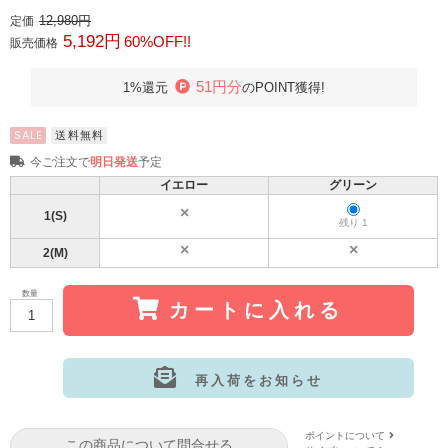
12,980円
定価
5,192円
60%OFF!!
販売価格
51円分
1%還元
のPOINT獲得!
SALE
送料無料
今ご注文で
明日発送
予定
イエロー
グリーン
1(S)
残り 1
2(M)
数量
カートに入れる
再入荷をお知らせ
サイズ:1(S)
カラー: イエロー
ポイントについて
この商品について問合せる