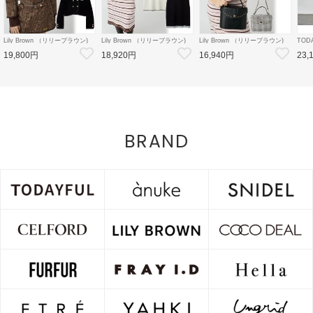
Lily Brown （リリーブラウン)
Lily Brown （リリーブラウン)
Lily Brown （リリーブラウン)
TOD
【LB×MARY QUANT】ダブル
【LB×MARY QUANT】ポロニ
【LB×MARY QUANT】スタッ
Doubl
19,800円
18,920円
16,940円
23,
ボタンジャケット 26秋冬
ットワンピース 26秋冬
ズバニティバッグ 26秋冬
26秋
【LWFJ264100】ジャケット
【LWNO264110】フレアワンピ
【LWGB264343】ハンド・ショ
126
ース
ルダーバッグ
8月中
BRAND