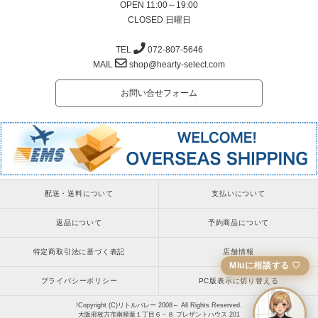
OPEN 11:00～19:00
CLOSED 日曜日
TEL
072-807-5646
MAIL
shop@hearty-select.com
お問い合せフォーム
配送・送料について
支払いについて
返品について
予約商品について
特定商取引法に基づく表記
店舗情報
Miuに相談する ♡
プライバシーポリシー
PC版表示に切り替える
!Copyright (C)リトルバレー 2008～ All Rights Reserved.
大阪府枚方市南樟葉１丁目６－８ プレザントハウス 201