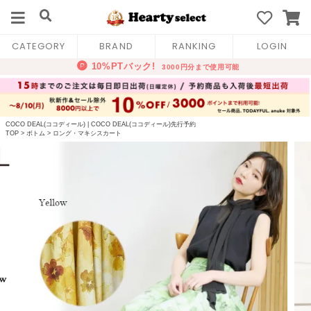
CATEGORY
BRAND
RANKING
LOGIN
COCO DEAL(ココディール)
|
COCO DEAL(ココディール)先行予約
TOP
>
ボトム
>
ロング・マキシスカート