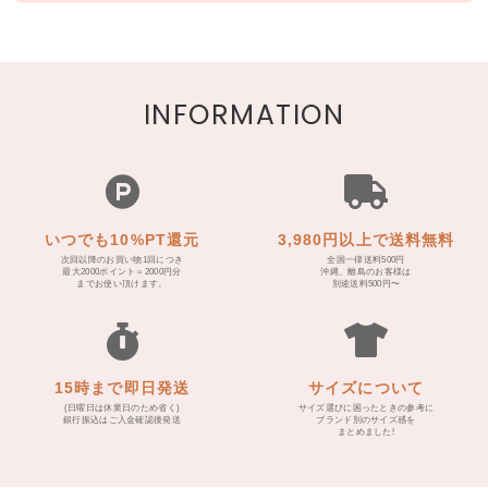
INFORMATION
いつでも10%PT還元
3,980円以上で送料無料
次回以降のお買い物1回につき
全国一律送料500円
最大2000ポイント＝2000円分
沖縄、離島のお客様は
までお使い頂けます。
別途送料500円〜
15時まで即日発送
サイズについて
(日曜日は休業日のため省く)
サイズ選びに困ったときの参考に
銀行振込はご入金確認後発送
ブランド別のサイズ感を
まとめました!