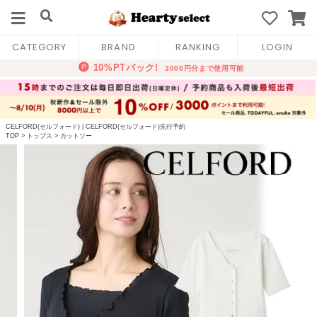
CATEGORY
BRAND
RANKING
LOGIN
CELFORD(セルフォード)
|
CELFORD(セルフォード)先行予約
TOP
>
トップス
>
カットソー