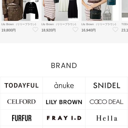
Lily Brown （リリーブラウン)
Lily Brown （リリーブラウン)
Lily Brown （リリーブラウン)
TOD
【LB×MARY QUANT】ダブル
【LB×MARY QUANT】ポロニ
【LB×MARY QUANT】スタッ
Doubl
19,800円
18,920円
16,940円
23,
ボタンジャケット 26秋冬
ットワンピース 26秋冬
ズバニティバッグ 26秋冬
26秋
【LWFJ264100】ジャケット
【LWNO264110】フレアワンピ
【LWGB264343】ハンド・ショ
126
ース
ルダーバッグ
8月中
BRAND