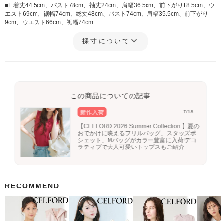
■F:着丈44.5cm、バスト78cm、袖丈24cm、肩幅36.5cm、前下がり18.5cm、ウ
エスト69cm、裾幅74cm、総丈48cm、バスト74cm、肩幅35.5cm、前下がり
9cm、ウエスト66cm、裾幅74cm
採寸について
この商品についての記事
新作入荷
7/18
【CELFORD 2026 Summer Collection 】夏の
おでかけに映えるフリルバッグ、スタッズポ
シェット、Mバッグがカラー豊富に入荷!デコ
ラティブで大人可愛いトップスもご紹介
RECOMMEND