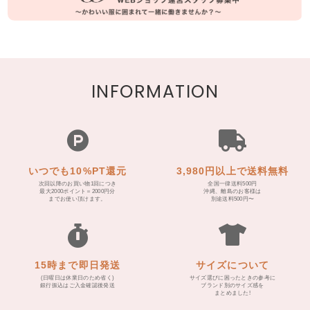
INFORMATION
いつでも10%PT還元
3,980円以上で送料無料
次回以降のお買い物1回につき
全国一律送料500円
最大2000ポイント＝2000円分
沖縄、離島のお客様は
までお使い頂けます。
別途送料500円〜
15時まで即日発送
サイズについて
(日曜日は休業日のため省く)
サイズ選びに困ったときの参考に
銀行振込はご入金確認後発送
ブランド別のサイズ感を
まとめました!