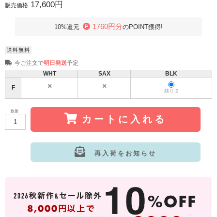
17,600円
販売価格
1760円分
10%還元
のPOINT獲得!
送料無料
今ご注文で
明日発送
予定
WHT
SAX
BLK
F
残り 2
数量
カートに入れる
再入荷をお知らせ
サイズ:F
カラー: WHT
サイズ:F
カラー: SAX