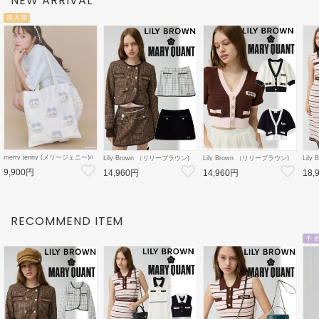
NEW ARRIVAL
再入荷
merry jenny (メリージェニー)ﾊ
Lily Brown （リリーブラウン)
Lily Brown （リリーブラウン)
Lil
ﾁﾜﾚのﾘﾎﾞﾝﾄｰﾄ 26秋冬
【LB×MARY QUANT】ミニス
【LB×MARY QUANT】ニット
【LB
9,900円
【2826419012】トートバッグ
14,960円
14,960円
18,
カート 26秋冬
カーディガン 26秋冬
ット
【ちいかわコラボ】
【LWFS264101】フレアスカー
【LWND264109】カーディガン
【LW
ト
ース
RECOMMEND ITEM
予 