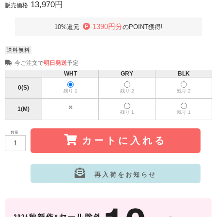
13,970円
販売価格
1390円分
10%還元
のPOINT獲得!
送料無料
今ご注文で
明日発送
予定
WHT
GRY
BLK
0(S)
残り 1
残り 2
残り 2
1(M)
残り 1
残り 1
数量
カートに入れる
再入荷をお知らせ
サイズ:1(M)
カラー: WHT