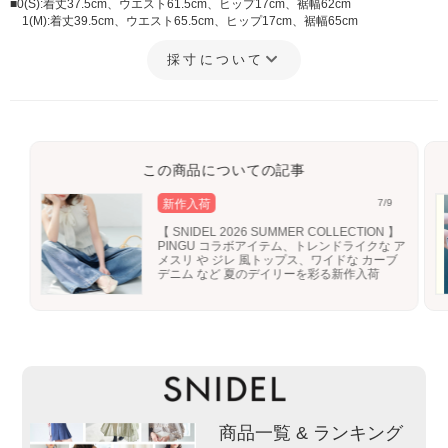
■0(S):着丈37.5cm、ウエスト61.5cm、ヒップ17cm、裾幅62cm
1(M):着丈39.5cm、ウエスト65.5cm、ヒップ17cm、裾幅65cm
採寸について
この商品についての記事
新作入荷
7/9
【 SNIDEL 2026 SUMMER COLLECTION 】
PINGU コラボアイテム、トレンドライクな ア
メスリ や ジレ 風トップス、ワイドな カーブ
デニム など 夏のデイリーを彩る新作入荷
商品一覧 & ランキング