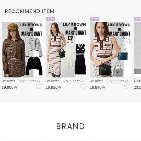
RECOMMEND ITEM
予 約
予 約
予 
Lily Brown （リリーブラウン)
Lily Brown （リリーブラウン)
Lily Brown （リリーブラウン)
TOD
【LB×MARY QUANT】ダブル
【LB×MARY QUANT】ポロニ
【LB×MARY QUANT】スタッ
Doubl
19,800円
18,920円
16,940円
23,
ボタンジャケット 26秋冬
ットワンピース 26秋冬予約
ズバニティバッグ 26秋冬予約
26秋
【LWFJ264100】ジャケット
【LWNO264110】フレアワンピ
【LWGB264343】ハンド・ショ
126
ース 入荷予定 : 8月中旬～
ルダーバッグ 入荷予定 : 8月中
8月中
旬～
BRAND