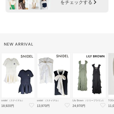
をチェックする
NEW ARRIVAL
snidel （スナイデル）
snidel （スナイデル）
Lily Brown （リリーブラウン)
TOD
ケーブルニットミニセットアッ
ボウタイドッキングノースリPO
ラッフルフリルロングドレス 26
Cotto
18,920円
13,970円
24,970円
11,
プ 26秋冬【SWNO264154】フ
26秋冬【SWNT264167】タン
秋冬【LWFO264119】マキシワ
秋冬【
レアワンピース
クトップ・ノースリーブトップ
ンピース
ス