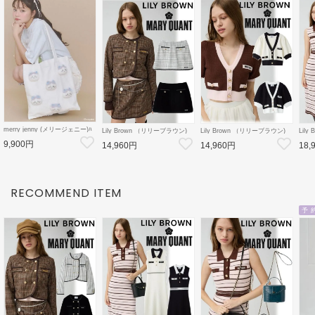
merry jenny (メリージェニー)ﾊ
Lily Brown （リリーブラウン)
Lily Brown （リリーブラウン)
Lil
ﾁﾜﾚのﾘﾎﾞﾝﾄｰﾄ 26秋冬
【LB×MARY QUANT】ミニス
【LB×MARY QUANT】ニット
【LB
9,900円
【2826419012】トートバッグ
14,960円
14,960円
18,
カート 26秋冬
カーディガン 26秋冬
ット
【ちいかわコラボ】
【LWFS264101】フレアスカー
【LWND264109】カーディガン
【LW
ト
ース
RECOMMEND ITEM
予 