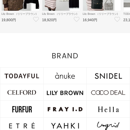
Lily Brown （リリーブラウン)
Lily Brown （リリーブラウン)
Lily Brown （リリーブラウン)
TOD
【LB×MARY QUANT】ダブル
【LB×MARY QUANT】ポロニ
【LB×MARY QUANT】スタッ
Doubl
19,800円
18,920円
16,940円
23,
ボタンジャケット 26秋冬
ットワンピース 26秋冬
ズバニティバッグ 26秋冬
26秋
【LWFJ264100】ジャケット
【LWNO264110】フレアワンピ
【LWGB264343】ハンド・ショ
126
ース
ルダーバッグ
8月中
BRAND