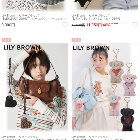
Lily Brown （リリーブラウン)
Lily Brown （リリーブラウン)
【LB×MARY QUANT】パールボタンキャスケット
【ANNA SUI】スウィムウェア 26春夏.
26秋冬【LWGH264321】帽子
【LWGG264316】水着 sp26
9,900円
11,352円
40%OFF
18,920円
SALE
SALE
Lily Brown （リリーブラウン)
Lily Brown （リリーブラウン)
LOVEサインキーチャーム 26春夏【LWGG261337】
【LilyBear】ハグハートチャーム 26春夏