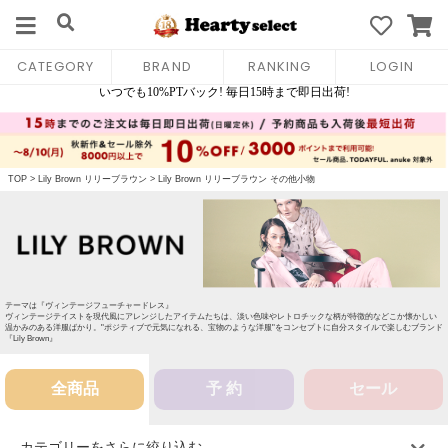
CATEGORY
BRAND
RANKING
LOGIN
TOP
>
Lily Brown リリーブラウン
>
Lily Brown リリーブラウン その他小物
テーマは『ヴィンテージフューチャードレス』
ヴィンテージテイストを現代風にアレンジしたアイテムたちは、淡い色味やレトロチックな柄が特徴的などこか懐かしい
温かみのある洋服ばかり。"ポジティブで元気になれる、宝物のような洋服"をコンセプトに自分スタイルで楽しむブランド
『Lily Brown』
全商品
予 約
セール
カテゴリーをさらに絞り込む