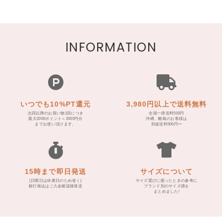
INFORMATION
いつでも10%PT還元
3,980円以上で送料無料
次回以降のお買い物1回につき
全国一律送料500円
最大2000ポイント＝2000円分
沖縄、離島のお客様は
までお使い頂けます。
別途送料500円〜
15時まで即日発送
サイズについて
(日曜日は休業日のため省く)
サイズ選びに困ったときの参考に
銀行振込はご入金確認後発送
ブランド別のサイズ感を
まとめました!