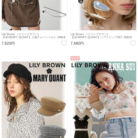
Lily Brown （リリーブラウン)
Lily Brown （リリーブラウン)
【LB×MARY QUANT】２連チェーンベルト 26秋冬
【LB×MARY QUANT】ヘアクリップSET 26秋冬
【LWGG264324】その他
【LWGG264323】その他
7,920円
7,480円
SALE