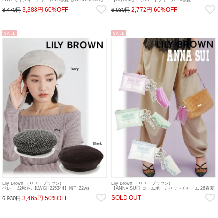
sp26
【LWGG261336】その他 sp26
3,388円
60%OFF
2,772円
60%OFF
8,470円
6,930円
SALE
SALE
Lily Brown （リリーブラウン)
Lily Brown （リリーブラウン)
ベレー 22秋冬.【LWGH225344】帽子 22ws
【ANNA SUI】コームポーチセットチャーム 26春夏.
【LWGG264304】ポーチ sp26
SOLD OUT
3,465円
50%OFF
6,930円