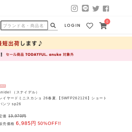
0
LOGIN
SALE
snidel （スナイデル）
レイヤードミニスカショ 26春夏.【SWFP262126】ショート
パンツ sp26
13,970円
定価
6,985円
50%OFF!!
販売価格