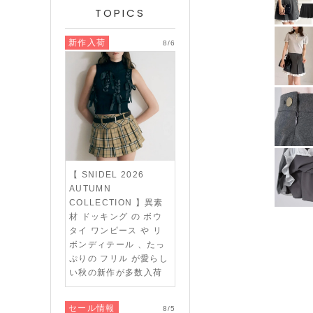
TOPICS
新作入荷
8/6
【 SNIDEL 2026
AUTUMN
COLLECTION 】異素
材 ドッキング の ボウ
タイ ワンピース や リ
ボンディテール 、たっ
ぷりの フリル が愛らし
い秋の新作が多数入荷
セール情報
8/5