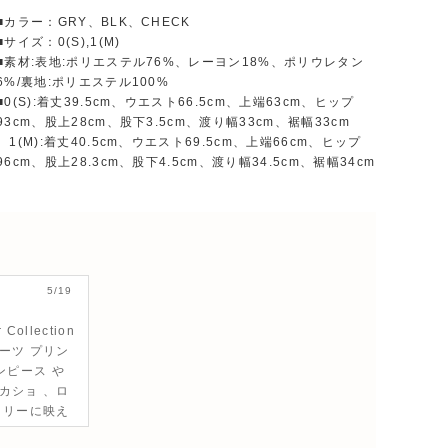
■カラー：GRY、BLK、CHECK
■サイズ：0(S),1(M)
■素材:表地:ポリエステル76%、レーヨン18%、ポリウレタン
6%/裏地:ポリエステル100%
■0(S):着丈39.5cm、ウエスト66.5cm、上端63cm、ヒップ
93cm、股上28cm、股下3.5cm、渡り幅33cm、裾幅33cm
1(M):着丈40.5cm、ウエスト69.5cm、上端66cm、ヒップ
96cm、股上28.3cm、股下4.5cm、渡り幅34.5cm、裾幅34cm
5/19
Collection
ーツ プリン
ンピース や
カショ 、ロ
イリーに映え