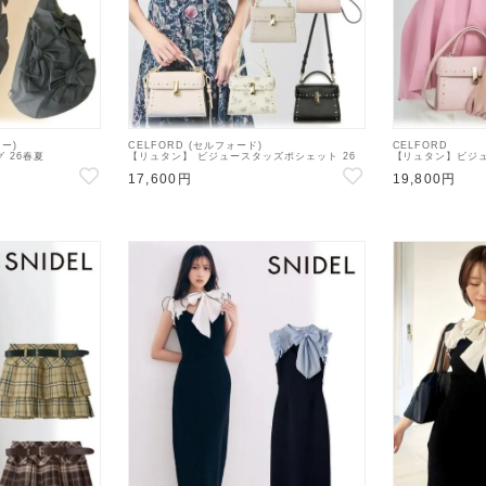
ニー)
CELFORD (セルフォード)
CELFORD
グ 26春夏
【リュタン】 ビジュースタッズポシェット 26
【リュタン】ビジュ
ド・ショルダーバッグ
春夏3【CWGB259502 CWGB269504】
26春夏3【CWGB25
17,600円
19,800円
ョルダーバッグ