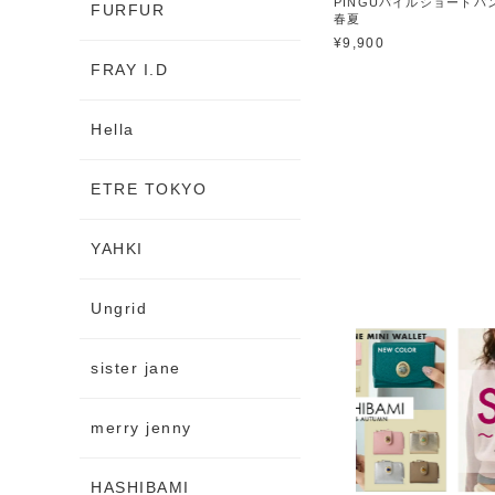
PINGUパイルショートパン
FURFUR
春夏
¥9,900
FRAY I.D
Hella
ETRE TOKYO
YAHKI
Ungrid
sister jane
merry jenny
HASHIBAMI