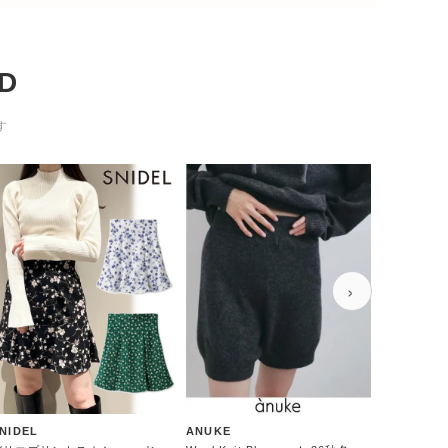
D
す
›
NIDEL
ANUKE
LILY BRO