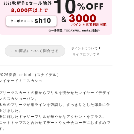
サイズ:0(S)
カラー: BLK
サイズ:1(M)
カラー: GRY
サイズ:1(M)
カラー: BLK
サイズ:1(M)
カラー: CHECK
ポイントについて
この商品について問合せる
サイズについて
2026春夏. snidel （スナイデル）
レイヤードミニスカショ
プリーツスカートの裾からフリルを覗かせたレイヤードデザイ
ンのスカショーパン。
太めのプリーツが縦ラインを強調し、すっきりとした印象に仕
上げました。
裾に施したギャザーフリルが華やかなアクセントをプラス。
ニットトップスと合わせてデートや女子会コーデにおすすめで
す。