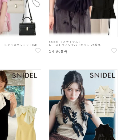
snidel （スナイデル）
ースタッズポシェット(M)
レーストリミングバリエジレ 26秋冬
9528 CWGB269505 】シ
【SWFV264207】ベスト
14,960円