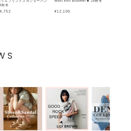
バリエプリントスカショーパン
Wool Knit Bloomer★ 26秋冬
ベルト付き
23秋冬
26春夏
4,752
¥12,100
¥9,086
EWS