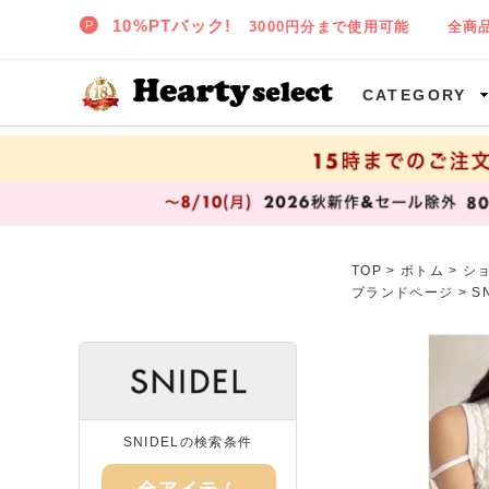
SNIDEL,TODAYFUL,CELFORD,LILY BROWNなど正規取扱の大阪枚方樟葉(くずは)の通販セレクトショップ ハーティセレクトへようこそ!
CATEGORY
TOP
>
ボトム
>
シ
ブランドページ >
S
SNIDELの検索条件