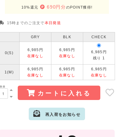
690円分
10%還元
のPOINT獲得!
15時までのご注文で
本日発送
GRY
BLK
CHECK
6,985円
6,985円
6,985円
0(S)
在庫なし
在庫なし
残り 1
6,985円
6,985円
6,985円
1(M)
在庫なし
在庫なし
在庫なし
数量
カートに入れる
再入荷をお知らせ
サイズ:0(S)
カラー: GRY