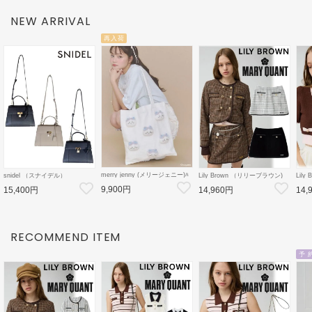
NEW ARRIVAL
再入荷
merry jenny (メリージェニー)ﾊ
snidel （スナイデル）
Lily Brown （リリーブラウン)
Lil
ﾁﾜﾚのﾘﾎﾞﾝﾄｰﾄ 26秋冬
スカーフパッドロックバッグ 26
【LB×MARY QUANT】ミニス
【LB
9,900円
【2826419012】トートバッグ
15,400円
14,960円
14,
秋冬【SWGB264637】ハンド・
カート 26秋冬
カー
【ちいかわコラボ】
ショルダーバッグ
【LWFS264101】フレアスカー
【LW
ト
RECOMMEND ITEM
予 