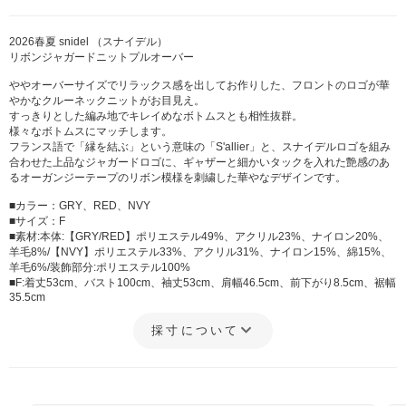
2026春夏 snidel （スナイデル）
リボンジャガードニットプルオーバー
ややオーバーサイズでリラックス感を出してお作りした、フロントのロゴが華
やかなクルーネックニットがお目見え。
すっきりとした編み地でキレイめなボトムスとも相性抜群。
様々なボトムスにマッチします。
フランス語で「縁を結ぶ」という意味の「S'allier」と、スナイデルロゴを組み
合わせた上品なジャガードロゴに、ギャザーと細かいタックを入れた艶感のあ
るオーガンジーテープのリボン模様を刺繍した華やなデザインです。
■カラー：GRY、RED、NVY
■サイズ：F
■素材:本体:【GRY/RED】ポリエステル49%、アクリル23%、ナイロン20%、
羊毛8%/【NVY】ポリエステル33%、アクリル31%、ナイロン15%、綿15%、
羊毛6%/装飾部分:ポリエステル100%
■F:着丈53cm、バスト100cm、袖丈53cm、肩幅46.5cm、前下がり8.5cm、裾幅
35.5cm
採寸について