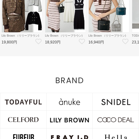
Lily Brown （リリーブラウン)
Lily Brown （リリーブラウン)
Lily Brown （リリーブラウン)
TOD
【LB×MARY QUANT】ダブル
【LB×MARY QUANT】ポロニ
【LB×MARY QUANT】スタッ
Doubl
19,800円
18,920円
16,940円
23,
ボタンジャケット 26秋冬
ットワンピース 26秋冬
ズバニティバッグ 26秋冬
26秋
【LWFJ264100】ジャケット
【LWNO264110】フレアワンピ
【LWGB264343】ハンド・ショ
126
ース
ルダーバッグ
8月中
BRAND