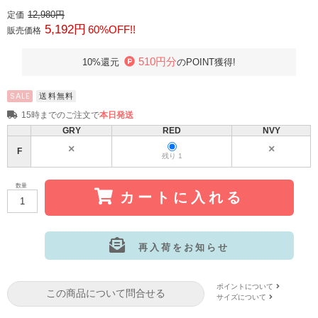
12,980円
定価
5,192円
60%OFF!!
販売価格
510円分
10%還元
のPOINT獲得!
SALE
送料無料
15時までのご注文で
本日発送
GRY
RED
NVY
F
残り 1
数量
カートに入れる
再入荷をお知らせ
サイズ:F
カラー: GRY
ポイントについて
この商品について問合せる
サイズ:F
カラー: NVY
サイズについて