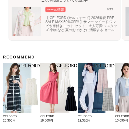
この商品についての記事
セール情報
6/25
【 CELFORD (セルフォード) 2026春夏 PRE
SALE MAX 50%OFF!! 】サマー ツイード ワン
ピや襟付き ニット セット、大人可愛い スタッ
ズ 小物 など 夏のおでかけに活躍する セール
アイテム
RECOMMEND
CELFORD
CELFORD
CELFORD
CELFORD
25,300円
19,800円
12,320円
13,090円