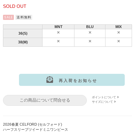
SOLD OUT
SALE
送料無料
MNT
BLU
MIX
36(S)
38(M)
再入荷をお知らせ
サイズ:36(S)
カラー: MNT
ポイントについて
この商品について問合せる
サイズ:36(S)
カラー: BLU
サイズについて
サイズ:36(S)
カラー: MIX
サイズ:38(M)
カラー: MNT
2026春夏 CELFORD (セルフォード)
ハーフスリーブツイードミニワンピース
サイズ:38(M)
カラー: BLU