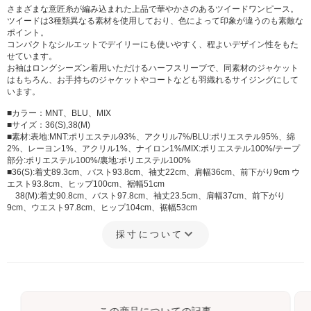
さまざまな意匠糸が編み込まれた上品で華やかさのあるツイードワンピース。
サイズ:38(M)
カラー: MIX
ツイードは3種類異なる素材を使用しており、色によって印象が違うのも素敵な
ポイント。
コンパクトなシルエットでデイリーにも使いやすく、程よいデザイン性をもた
せています。
お袖はロングシーズン着用いただけるハーフスリーブで、同素材のジャケット
はもちろん、お手持ちのジャケットやコートなども羽織れるサイジングにして
います。
■カラー：MNT、BLU、MIX
■サイズ：36(S),38(M)
■素材:表地:MNT:ポリエステル93%、アクリル7%/BLU:ポリエステル95%、綿
2%、レーヨン1%、アクリル1%、ナイロン1%/MIX:ポリエステル100%/テープ
部分:ポリエステル100%/裏地:ポリエステル100%
■36(S):着丈89.3cm、バスト93.8cm、袖丈22cm、肩幅36cm、前下がり9cm ウ
エスト93.8cm、ヒップ100cm、裾幅51cm
38(M):着丈90.8cm、バスト97.8cm、袖丈23.5cm、肩幅37cm、前下がり
9cm、ウエスト97.8cm、ヒップ104cm、裾幅53cm
採寸について