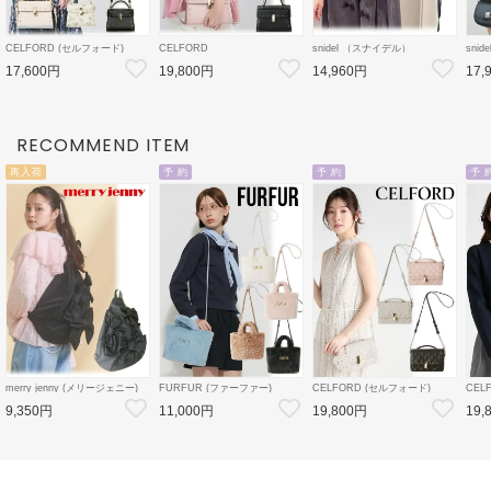
CELFORD (セルフォード)
CELFORD
snidel （スナイデル）
sni
【リュタン】 ビジュースタッズ
【リュタン】ビジュースタッズ
レーストリミングバリエジレ 26
ベル
17,600円
19,800円
14,960円
17,
ポシェット 26春夏
ポシェット(M) 26春夏
秋冬【SWFV264207】ベスト
ョーパ
3【CWGB259502
3【CWGB259528
【SW
CWGB269504】
CWGB269505 】ショルダーバ
ツ
ッグ
RECOMMEND ITEM
再入荷
予 約
予 約
予 
merry jenny (メリージェニー)
FURFUR (ファーファー)
CELFORD (セルフォード)
CEL
'ribbonワンショルダーバッグ''
エコファートートバッグ 26秋冬
【リュタン】ビジュースタッズ
デタ
9,350円
11,000円
19,800円
19,
26春夏4【2825419005】ハン
予約【RWGB264506】トート
ミニショルダー 26秋冬予約
ン 2
ド・ショルダーバッグ BLK:近
バッグ 入荷予定 : 9月下旬～
【CWGB264549】ハンド・シ
【CW
日入荷
ョルダーバッグ 入荷予定 : 8月
ン 入
中旬～