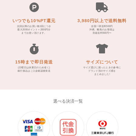
いつでも10%PT還元
3,980円以上で送料無料
次回以降のお買い物1回につき
全国一律送料500円
最大2000ポイント＝2000円分
沖縄、離島のお客様は
までお使い頂けます。
別途送料500円〜
15時まで即日発送
サイズについて
(日曜日は休業日のため省く)
サイズ選びに困ったときの参考に
銀行振込はご入金確認後発送
ブランド別のサイズ感を
まとめました!
選べる決済一覧