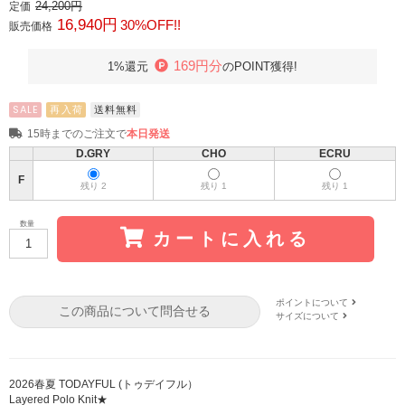
24,200円
定価
16,940円
30%OFF!!
販売価格
169円分
1%還元
のPOINT獲得!
SALE
再入荷
送料無料
15時までのご注文で
本日発送
D.GRY
CHO
ECRU
F
残り 2
残り 1
残り 1
数量
カートに入れる
ポイントについて
この商品について問合せる
サイズについて
2026春夏 TODAYFUL (トゥデイフル）
Layered Polo Knit★