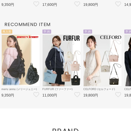
ribbonワンショルダーバッグ 26
【リュタン】 ビジュースタッズ
【リュタン】ビジュースタッズ
レー
9,350円
17,600円
19,800円
14,
春夏4【2825419005】ハンド・
ポシェット 26春夏
ポシェット(M) 26春夏
秋冬【
ショルダーバッグ
3【CWGB259502
3【CWGB259528
CWGB269504】
CWGB269505 】ショルダーバ
ッグ
RECOMMEND ITEM
再入荷
予 約
予 約
予 
merry jenny (メリージェニー)
FURFUR (ファーファー)
CELFORD (セルフォード)
CEL
ribbonワンショルダーバッグ 26
エコファートートバッグ 26秋冬
【リュタン】ビジュースタッズ
デタ
9,350円
11,000円
19,800円
19,
春夏4【2825419005】ハンド・
予約【RWGB264506】トート
ミニショルダー 26秋冬予約
ン 2
ショルダーバッグ
バッグ 入荷予定 : 9月下旬～
【CWGB264549】ハンド・シ
【CW
ョルダーバッグ 入荷予定 : 8月
ン 入
中旬～