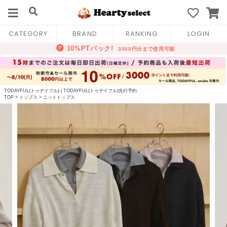
CATEGORY
BRAND
RANKING
LOGIN
TODAYFUL(トゥデイフル)
|
TODAYFUL(トゥデイフル)先行予約
TOP
>
トップス
>
ニットトップス