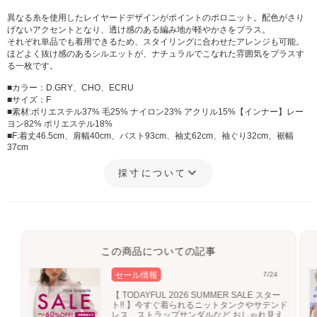
異なる糸を使用したレイヤードデザインがポイントのポロニット。配色がさり
げないアクセントとなり、透け感のある編み地が軽やかさをプラス。
それぞれ単品でも着用できるため、スタイリングに合わせたアレンジも可能。
ほどよく抜け感のあるシルエットが、ナチュラルでこなれた雰囲気をプラスす
る一枚です。
■カラー：D.GRY、CHO、ECRU
■サイズ：F
■素材:ポリエステル37% 毛25% ナイロン23% アクリル15%【インナー】レー
ヨン82% ポリエステル18%
■F:着丈46.5cm、肩幅40cm、バスト93cm、袖丈62cm、袖ぐり32cm、裾幅
37cm
採寸について
この商品についての記事
セール情報
7/24
【 TODAYFUL 2026 SUMMER SALE スター
ト!! 】今すぐ着られるニットタンクやサテンド
レス、ストラップサンダルなど おしゃれ見え