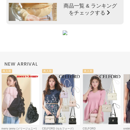
商品一覧 & ランキング
をチェックする
NEW ARRIVAL
再入荷
再入荷
再入荷
merry jenny (メリージェニー)
CELFORD (セルフォード)
CELFORD
sni