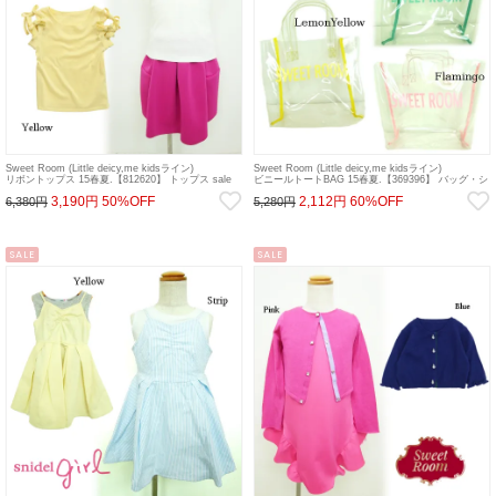
Sweet Room (Little deicy,me kidsライン)
Sweet Room (Little deicy,me kidsライン)
リボントップス 15春夏.【812620】 トップス sale
ビニールトートBAG 15春夏.【369396】 バッグ・シ
ューズ sale
3,190円
50%OFF
2,112円
60%OFF
6,380円
5,280円
SALE
SALE