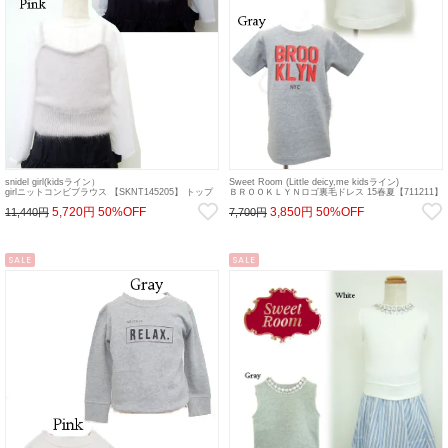
snidel girl(kidsライン）
Sweet Room (Little deicy,me kidsライン)
girlニットコンビブラウス 【SKNT145205】 トップ
ＢＲＯＯＫＬＹＮロゴ裏毛ドレス 15春夏【711211】
ス sale 22gw
ワンピース sale
5,720円
50%OFF
3,850円
50%OFF
11,440円
7,700円
SALE
SALE