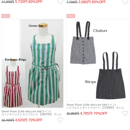
5,720円
60%OFF
3,080円
60%OFF
14,300円
7,700円
SALE
SALE
Sweet Room (Little deicy,me kidsライン)
ハイウエストタイトスカート 【379060】 ボトム
sale
Sweet Room (Little deicy,me kidsライン)
4,785円
70%OFF
15,950円
ヴィンテージストライプドレス 【380700】 ワンピ
ース sale
4,620円
70%OFF
15,400円