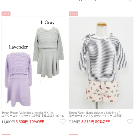
SALE
SALE
Sweet Room (Little deicy,me kidsライン)
Sweet Room (Little deicy,me kidsライン)
エアリーニットスカート 15春夏【811911】 ボトム
ボーダーオフショルダーカットソー 15春夏
sale
【811614】 トップス sale
3,300円
70%OFF
3,575円
50%OFF
11,000円
7,150円