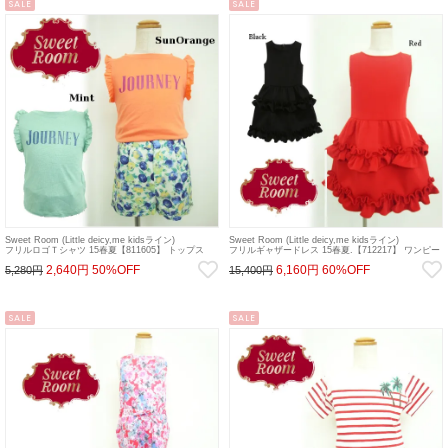
SALE
SALE
Sweet Room (Little deicy,me kidsライン)
Sweet Room (Little deicy,me kidsライン)
フリルロゴＴシャツ 15春夏【811605】 トップス
フリルギャザードレス 15春夏.【712217】 ワンピー
sale
ス sale
2,640円
50%OFF
6,160円
60%OFF
5,280円
15,400円
SALE
SALE