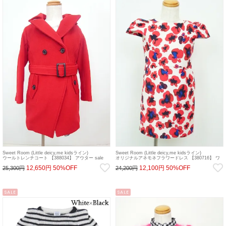
Sweet Room (Little deicy,me kidsライン)
Sweet Room (Little deicy,me kidsライン)
ウールトレンチコート 【388034】 アウター sale
オリジナルアネモネフラワードレス 【380716】 ワ
ンピース sale
12,650円
50%OFF
12,100円
50%OFF
25,300円
24,200円
SALE
SALE