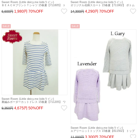
Sweet Room (Little deicy,me kidsライン)
Sweet Room (Little deicy,me kidsライン)
ＢＥＡＣＨプリントＴシャツ 15春夏【711605】 ト
オリジナル花柄スカート 15春夏【711902】 ボトム
ップス sale
sale
1,980円
70%OFF
4,290円
70%OFF
6,600円
14,300円
SALE
SALE
Sweet Room (Little deicy,me kidsライン)
裏編みボーダーカットドレス 15春夏【711205】 ワ
ンピース sale
4,675円
50%OFF
9,350円
Sweet Room (Little deicy,me kidsライン)
エアリーニットトップス 15春夏【811502】 トップ
ス sale
3,300円
70%OFF
11,000円