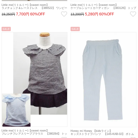
Little me(リトルミー)【sweet room】
Little me(リトルミー)【sweet room】
ケーブルショートカーディガン 【383126】 トップ
ラメチェック＆レースドレス 【386522】 ワンピー
ス sale 22gw
ス sale 22gw
5,280円
60%OFF
7,700円
60%OFF
13,200円
19,250円
SALE
SALE
Little me(リトルミー)【sweet room】
Honey mi Honey 【kidsライン】
フレンチフレアスリーブブラウス 【380264】 トッ
キッズストライプパンツ 【14S-KAB-02】 ボトム
プス sale 22gw
sale 22gw