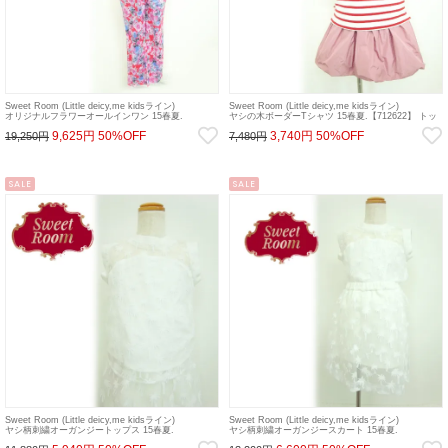
Sweet Room (Little deicy,me kidsライン)
Sweet Room (Little deicy,me kidsライン)
オリジナルフラワーオールインワン 15春夏.
ヤシの木ボーダーTシャツ 15春夏.【712622】 トッ
【712813】 ワンピース sale
プス sale
9,625円
50%OFF
3,740円
50%OFF
19,250円
7,480円
SALE
SALE
Sweet Room (Little deicy,me kidsライン)
Sweet Room (Little deicy,me kidsライン)
ヤシ柄刺繍オーガンジートップス 15春夏.
ヤシ柄刺繍オーガンジースカート 15春夏.
【712713】 トップス sale
【712914】 ボトム sale