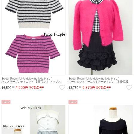
Sweet Room (Little deicy,me kidsライン)
Sweet Room (Little deicy,me kidsライン)
パフスリーブレディニット 【387614】 トップス
ルージュシャギーニットカーディガン 【381002】
sale
トップス sale
4,950円
70%OFF
6,875円
50%OFF
16,500円
13,750円
SALE
SALE