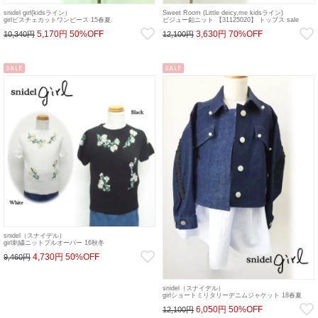
snidel girl(kidsライン）
Sweet Room (Little deicy,me kidsライン)
girlビスチェカットワンピース 15春夏.
ビジュー釦ニット 【31125020】 トップス sale
【SKCO152224】 ワンピース sale 22gw
5,170円
50%OFF
3,630円
70%OFF
10,340円
12,100円
SALE
SALE
snidel（スナイデル）
girl刺繍ニットプルオーバー 16秋冬
【SKNT164236】 トップス sale 22gw
4,730円
50%OFF
9,460円
snidel（スナイデル）
girlショートミリタリーデニムジャケット 18春夏
【SKFJ181220】18sspre アウター sale 22gw
6,050円
50%OFF
12,100円