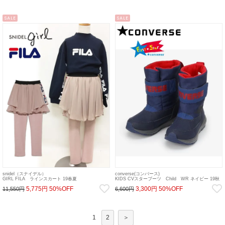
SALE
SALE
snidel（スナイデル）
converse(コンバース)
GIRL FILA ラインスカート 19春夏
KIDS CVスターブーツ Child WR ネイビー 19秋
【SKFS186338】ボトム 19ssfs sale 22gw
冬.【37300260】バッグ・シューズ converse20 sale
5,775円
50%OFF
3,300円
50%OFF
11,550円
6,600円
22gw
1
2
＞