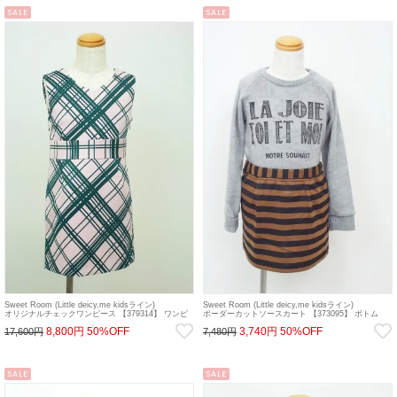
SALE
SALE
Sweet Room (Little deicy,me kidsライン)
Sweet Room (Little deicy,me kidsライン)
オリジナルチェックワンピース 【379314】 ワンピ
ボーダーカットソースカート 【373095】 ボトム
ース sale
sale
8,800円
50%OFF
3,740円
50%OFF
17,600円
7,480円
SALE
SALE