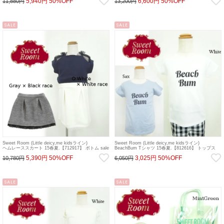
5,940円
50%OFF
6,600円
50%OFF
11,880円
13,200円
SALE
SALE
Sweet Room (Little deicy,me kidsライン)
Sweet Room (Little deicy,me kidsライン)
ヘムレーススカート 15春夏.【712917】 ボトム sale
BeachBum Tシャツ 15春夏.【812616】 トップス
sale
5,390円
50%OFF
3,025円
50%OFF
10,780円
6,050円
SALE
SALE