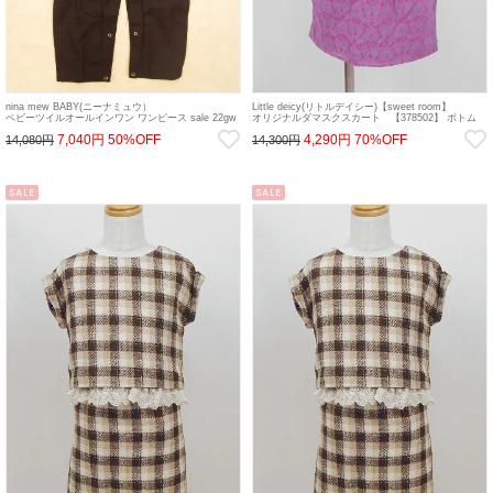
nina mew BABY(ニーナミュウ）
Little deicy(リトルデイシー)【sweet room】
ベビーツイルオールインワン ワンピース sale 22gw
オリジナルダマスクスカート 【378502】 ボトム
sale
7,040円
50%OFF
4,290円
70%OFF
14,080円
14,300円
SALE
SALE