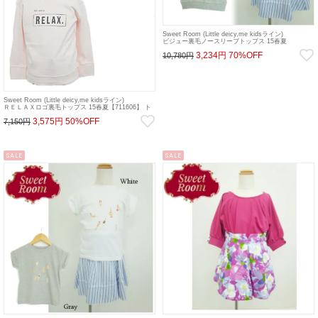
Sweet Room (Little deicy,me kidsライン)
ビジュー裏毛ノースリーブトップス 15春夏
【711610】 トップス sale
3,234円
70%OFF
10,780円
Sweet Room (Little deicy,me kidsライン)
ＲＥＬＡＸロゴ裏毛トップス 15春夏【711606】 ト
ップス sale
3,575円
50%OFF
7,150円
SALE
SALE