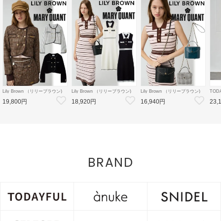
Lily Brown （リリーブラウン)
Lily Brown （リリーブラウン)
Lily Brown （リリーブラウン)
TOD
【LB×MARY QUANT】ダブル
【LB×MARY QUANT】ポロニ
【LB×MARY QUANT】スタッ
Doubl
19,800円
18,920円
16,940円
23,
ボタンジャケット 26秋冬
ットワンピース 26秋冬予約
ズバニティバッグ 26秋冬予約
26秋
【LWFJ264100】ジャケット
【LWNO264110】フレアワンピ
【LWGB264343】ハンド・ショ
126
ース 入荷予定 : 8月中旬～
ルダーバッグ 入荷予定 : 8月中
8月中
旬～
BRAND