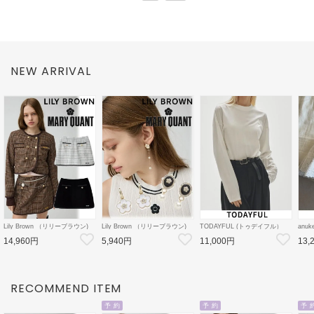
NEW ARRIVAL
Lily Brown （リリーブラウン)
Lily Brown （リリーブラウン)
TODAYFUL (トゥデイフル）
anu
【LB×MARY QUANT】ミニス
【LB×MARY QUANT】バリエ
Cotton Useful Long T-shirts 26
2way
14,960円
5,940円
11,000円
13,
カート 26秋冬
ーションピアス 26秋冬
秋冬【12620605】Tシャツ
【62
【LWFS264101】フレアスカー
【LWGA264322】ピアス・イヤ
26秋
ト
リング
RECOMMEND ITEM
予 約
予 約
予 