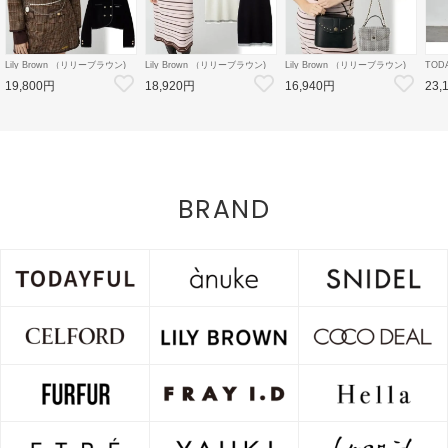
Lily Brown （リリーブラウン)
Lily Brown （リリーブラウン)
Lily Brown （リリーブラウン)
TOD
【LB×MARY QUANT】ダブル
【LB×MARY QUANT】ポロニ
【LB×MARY QUANT】スタッ
Doubl
19,800円
18,920円
16,940円
23,
ボタンジャケット 26秋冬
ットワンピース 26秋冬
ズバニティバッグ 26秋冬
26秋
【LWFJ264100】ジャケット
【LWNO264110】フレアワンピ
【LWGB264343】ハンド・ショ
126
ース
ルダーバッグ
8月中
BRAND