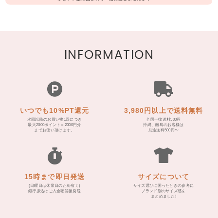
INFORMATION
いつでも10%PT還元
3,980円以上で送料無料
次回以降のお買い物1回につき
全国一律送料500円
最大2000ポイント＝2000円分
沖縄、離島のお客様は
までお使い頂けます。
別途送料500円〜
15時まで即日発送
サイズについて
(日曜日は休業日のため省く)
サイズ選びに困ったときの参考に
銀行振込はご入金確認後発送
ブランド別のサイズ感を
まとめました!