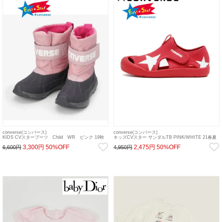
converse(コンバース)
converse(コンバース)
KIDS CVスターブーツ Child WR ピンク 19秋
キッズCVスター サンダルTB PINK/WHITE 21春夏
冬.【37300262】バッグ・シューズ converse20
【37301060】バッグ・シューズ 21gw 22gw
3,300円
50%OFF
2,475円
50%OFF
6,600円
4,950円
sale 20es 22gw