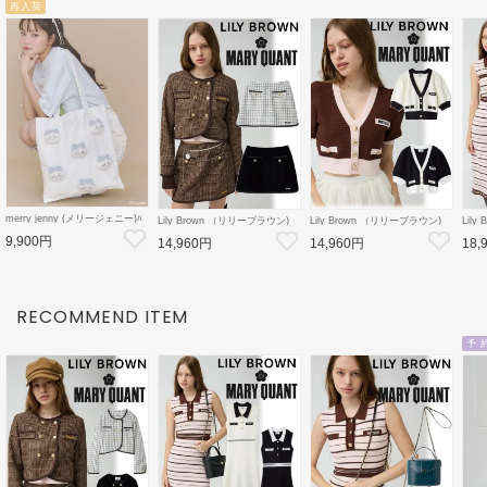
再入荷
merry jenny (メリージェニー)ﾊ
Lily Brown （リリーブラウン)
Lily Brown （リリーブラウン)
Lil
ﾁﾜﾚのﾘﾎﾞﾝﾄｰﾄ 26秋冬
【LB×MARY QUANT】ミニス
【LB×MARY QUANT】ニット
【LB
9,900円
【2826419012】トートバッグ
14,960円
14,960円
18,
カート 26秋冬
カーディガン 26秋冬
ット
【ちいかわコラボ】
【LWFS264101】フレアスカー
【LWND264109】カーディガン
【LW
ト
ース
RECOMMEND ITEM
予 