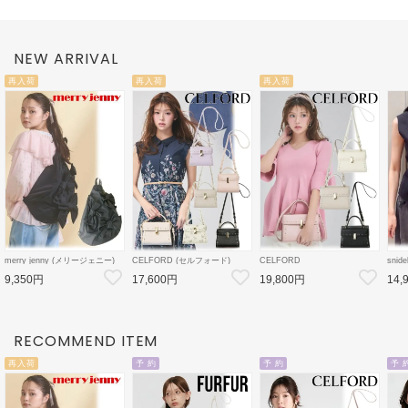
NEW ARRIVAL
再入荷
再入荷
再入荷
merry jenny (メリージェニー)
CELFORD (セルフォード)
CELFORD
sni
ribbonワンショルダーバッグ 26
【リュタン】 ビジュースタッズ
【リュタン】ビジュースタッズ
レー
9,350円
17,600円
19,800円
14,
春夏4【2825419005】ハンド・
ポシェット 26春夏
ポシェット(M) 26春夏
秋冬【
ショルダーバッグ
3【CWGB259502
3【CWGB259528
CWGB269504】
CWGB269505 】ショルダーバ
ッグ
RECOMMEND ITEM
再入荷
予 約
予 約
予 