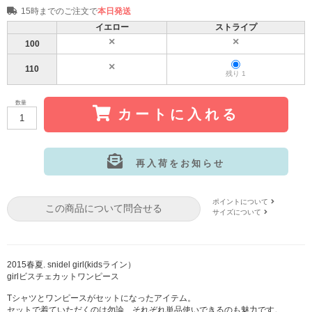
15時までのご注文で
本日発送
イエロー
ストライプ
100
110
残り 1
数量
カートに入れる
再入荷をお知らせ
サイズ:100
カラー: イエロー
ポイントについて
この商品について問合せる
サイズ:100
カラー: ストライプ
サイズについて
サイズ:110
カラー: イエロー
2015春夏. snidel girl(kidsライン）
girlビスチェカットワンピース
Tシャツとワンピースがセットになったアイテム。
セットで着ていただくのは勿論、それぞれ単品使いできるのも魅力です。