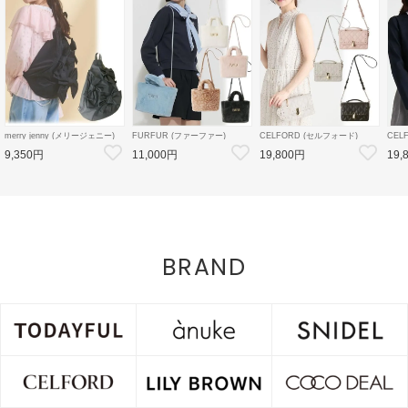
merry jenny (メリージェニー)
FURFUR (ファーファー)
CELFORD (セルフォード)
CEL
ribbonワンショルダーバッグ 26
エコファートートバッグ 26秋冬
【リュタン】ビジュースタッズ
デタ
9,350円
11,000円
19,800円
19,
春夏4【2825419005】ハンド・
予約【RWGB264506】トート
ミニショルダー 26秋冬予約
ン 2
ショルダーバッグ
バッグ 入荷予定 : 9月下旬～
【CWGB264549】ハンド・シ
【CW
ョルダーバッグ 入荷予定 : 8月
ン 入
中旬～
BRAND