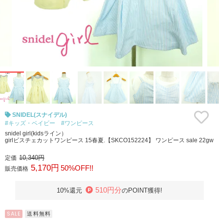
SNIDEL(スナイデル)
#キッズ・ベイビー
#ワンピース
snidel girl(kidsライン）
girlビスチェカットワンピース 15春夏.【SKCO152224】 ワンピース sale 22gw
10,340円
定価
5,170円
50%OFF!!
販売価格
510円分
10%還元
のPOINT獲得!
SALE
送料無料