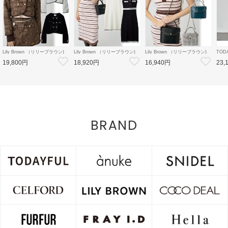
Lily Brown （リリーブラウン)
Lily Brown （リリーブラウン)
Lily Brown （リリーブラウン)
TOD
【LB×MARY QUANT】ダブル
【LB×MARY QUANT】ポロニ
【LB×MARY QUANT】スタッ
Doubl
19,800円
18,920円
16,940円
23,
ボタンジャケット 26秋冬
ットワンピース 26秋冬
ズバニティバッグ 26秋冬
26秋
【LWFJ264100】ジャケット
【LWNO264110】フレアワンピ
【LWGB264343】ハンド・ショ
126
ース
ルダーバッグ
8月中
BRAND