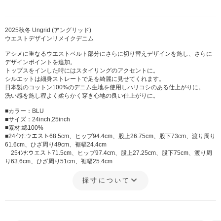
2025秋冬 Ungrid (アングリッド)
ウエストデザインリメイクデニム
アシメに重なるウエストベルト部分にさらに切り替えデザインを施し、さらに
デザインポイントを追加。
トップスをインした時にはスタイリングのアクセントに。
シルエットは細身ストレートで足を綺麗に見せてくれます。
日本製のコットン100%のデニム生地を使用しハリコシのある仕上がりに。
洗い感を施し程よく柔らかく穿き心地の良い仕上がりに。
■カラー：BLU
■サイズ：24inch,25inch
■素材:綿100%
■24ｲﾝﾁ:ウエスト68.5cm、ヒップ94.4cm、股上26.75cm、股下73cm、渡り周り
61.6cm、ひざ周り49cm、裾幅24.4cm
25ｲﾝﾁ:ウエスト71.5cm、ヒップ97.4cm、股上27.25cm、股下75cm、渡り周
り63.6cm、ひざ周り51cm、裾幅25.4cm
採寸について