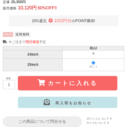
25,300円
定価
10,120円
60%OFF!!
販売価格
1010円分
10%還元
のPOINT獲得!
SALE
送料無料
今ご注文で
明日発送
予定
BLU
24inch
25inch
残り 1
数量
カートに入れる
再入荷をお知らせ
サイズ:24inch
カラー: BLU
ポイントについて
この商品について問合せる
サイズについて