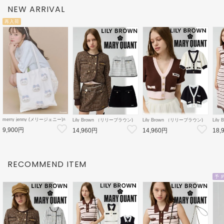
NEW ARRIVAL
再入荷
merry jenny (メリージェニー)ﾊ
Lily Brown （リリーブラウン)
Lily Brown （リリーブラウン)
Lil
ﾁﾜﾚのﾘﾎﾞﾝﾄｰﾄ 26秋冬
【LB×MARY QUANT】ミニス
【LB×MARY QUANT】ニット
【LB
9,900円
【2826419012】トートバッグ
14,960円
14,960円
18,
カート 26秋冬
カーディガン 26秋冬
ット
【ちいかわコラボ】
【LWFS264101】フレアスカー
【LWND264109】カーディガン
【LW
ト
ース
RECOMMEND ITEM
予 