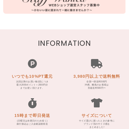
INFORMATION
いつでも10%PT還元
3,980円以上で送料無料
次回以降のお買い物1回につき
全国一律送料500円
最大2000ポイント＝2000円分
沖縄、離島のお客様は
までお使い頂けます。
別途送料500円〜
15時まで即日発送
サイズについて
(日曜日は休業日のため省く)
サイズ選びに困ったときの参考に
銀行振込はご入金確認後発送
ブランド別のサイズ感を
まとめました!