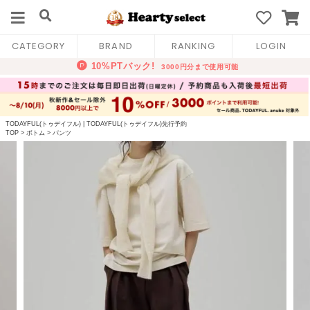
CATEGORY
BRAND
RANKING
LOGIN
TODAYFUL(トゥデイフル)
|
TODAYFUL(トゥデイフル)先行予約
TOP
>
ボトム
>
パンツ