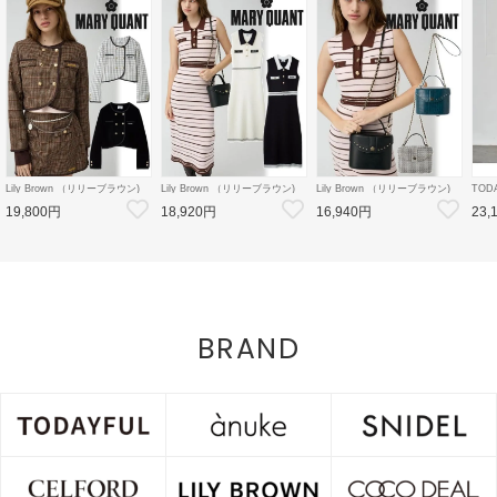
Lily Brown （リリーブラウン)
Lily Brown （リリーブラウン)
Lily Brown （リリーブラウン)
TOD
【LB×MARY QUANT】ダブル
【LB×MARY QUANT】ポロニ
【LB×MARY QUANT】スタッ
Doubl
19,800円
18,920円
16,940円
23,
ボタンジャケット 26秋冬
ットワンピース 26秋冬予約
ズバニティバッグ 26秋冬予約
26秋
【LWFJ264100】ジャケット
【LWNO264110】フレアワンピ
【LWGB264343】ハンド・ショ
126
ース 入荷予定 : 8月中旬～
ルダーバッグ 入荷予定 : 8月中
8月中
旬～
BRAND