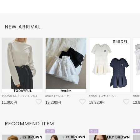
NEW ARRIVAL
TODAYFUL (トゥデイフル）
anuke (アンヌーク）
snidel （スナイデル）
sni
Cotton Useful Long T-shirts 26
2way Lace Skirt★ 26秋冬
ケーブルニットミニセットアッ
ボウ
11,000円
13,200円
18,920円
13,
秋冬【12620605】Tシャツ
【62620803】フレアスカート
プ 26秋冬【SWNO264154】フ
26秋
26秋受注会
レアワンピース
クト
ス
RECOMMEND ITEM
予 約
予 約
予 