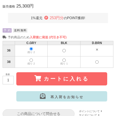
25,300円
販売価格
253円分
1%還元
のPOINT獲得!
予 約
送料無料
予約商品のため
入荷後に発送 (代引き不可)
C.GRY
BLK
D.BRN
36
残り 2
38
残り 2
残り 1
数量
カートに入れる
再入荷をお知らせ
サイズ:36
カラー: D.BRN
ポイントについて
この商品について問合せる
サイズについて