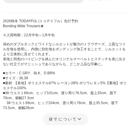
2026秋冬 TODAYFUL (トゥデイフル）先行予約
Bonding Wide Trousers★
※入荷時期：12月中旬～1月中旬
深めのダブルタックとワイドなシルエットが魅力のトラウザーズ。上質なツイ
ル生地を使用し、内側に別生地をボンディング加工することで、シルエットを
より立体的に見せてくれます。
表地と同色のパイピングを挟んだオリジナルマーベルトとステッチを表に出さ
ない仕立てがマニッシュでありながらも、どこか上品な印象に。
■カラー：C.GRY、BLK、D.BRN
■サイズ：36,38
■素材: 【表地】ポリエステル67% レーヨン28% ポリウレタン5%【裏地】ポリ
エステル100%
■36:ウエスト66cm、ヒップ101cm、渡り周り76.5cm、股上35cm、股下
70cm、裾幅27.3cm
38:ウエスト69cm、ヒップ104cm、渡り周り78cm、股上35.5cm、股下
73.5cm、裾幅28cm
採寸について