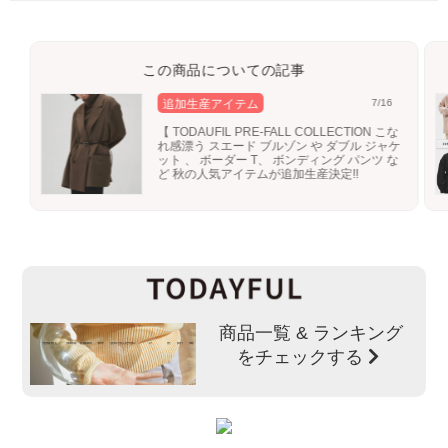
この商品についての記事
追加生産アイテム
7/16
【 TODAUFIL PRE-FALL COLLECTION こな
れ感漂う スエード ブルゾン や ダブル ジャケ
ット 、 ボーダー T、 ボンディング パンツ な
ど 秋の人気アイテムが追加生産決定!!
商品一覧 & ランキング
をチェックする