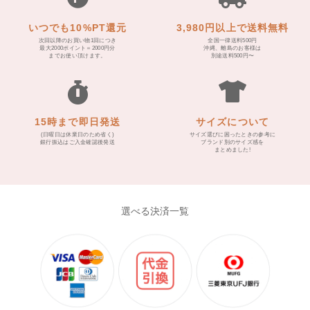
いつでも10%PT還元
3,980円以上で送料無料
次回以降のお買い物1回につき
全国一律送料500円
最大2000ポイント＝2000円分
沖縄、離島のお客様は
までお使い頂けます。
別途送料500円〜
15時まで即日発送
サイズについて
(日曜日は休業日のため省く)
サイズ選びに困ったときの参考に
銀行振込はご入金確認後発送
ブランド別のサイズ感を
まとめました!
選べる決済一覧