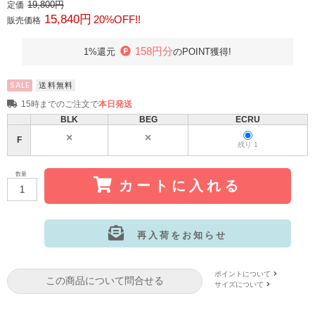
19,800円
定価
15,840円
20%OFF!!
販売価格
158円分
1%還元
のPOINT獲得!
SALE
送料無料
15時までのご注文で
本日発送
BLK
BEG
ECRU
F
残り 1
数量
カートに入れる
再入荷をお知らせ
サイズ:F
カラー: BLK
ポイントについて
この商品について問合せる
サイズ:F
カラー: BEG
サイズについて