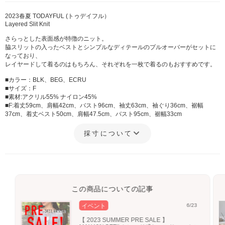
2023春夏 TODAYFUL (トゥデイフル）
Layered Slit Knit
さらっとした表面感が特徴のニット。
脇スリットの入ったベストとシンプルなディテールのプルオーバーがセットに
なっており、
レイヤードして着るのはもちろん、それぞれを一枚で着るのもおすすめです。
■カラー：BLK、BEG、ECRU
■サイズ：F
■素材:アクリル55% ナイロン45%
■F:着丈59cm、肩幅42cm、バスト96cm、袖丈63cm、袖ぐり36cm、裾幅
37cm、着丈ベスト50cm、肩幅47.5cm、バスト95cm、裾幅33cm
採寸について
この商品についての記事
イベント
6/23
【 2023 SUMMER PRE SALE 】