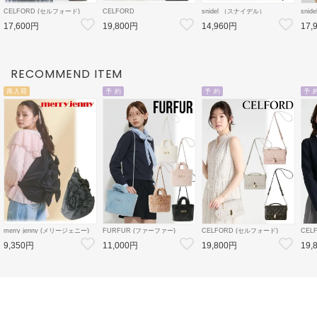
CELFORD (セルフォード)
CELFORD
snidel （スナイデル）
sni
【リュタン】 ビジュースタッズ
【リュタン】ビジュースタッズ
レーストリミングバリエジレ 26
ベル
17,600円
19,800円
14,960円
17,
ポシェット 26春夏
ポシェット(M) 26春夏
秋冬【SWFV264207】ベスト
ョーパ
3【CWGB259502
3【CWGB259528
【SW
CWGB269504】
CWGB269505 】ショルダーバ
ツ
ッグ
RECOMMEND ITEM
再入荷
予 約
予 約
予 
merry jenny (メリージェニー)
FURFUR (ファーファー)
CELFORD (セルフォード)
CEL
'ribbonワンショルダーバッグ''
エコファートートバッグ 26秋冬
【リュタン】ビジュースタッズ
デタ
9,350円
11,000円
19,800円
19,
26春夏4【2825419005】ハン
予約【RWGB264506】トート
ミニショルダー 26秋冬予約
ン 2
ド・ショルダーバッグ BLK:近
バッグ 入荷予定 : 9月下旬～
【CWGB264549】ハンド・シ
【CW
日入荷
ョルダーバッグ 入荷予定 : 8月
ン 入
中旬～