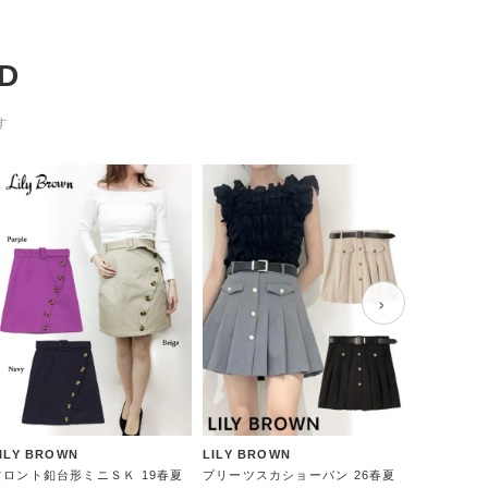
D
す
›
ILY BROWN
LILY BROWN
LILY BRO
フロント釦台形ミニＳＫ 19春夏
プリーツスカショーパン 26春夏
コットンニッ