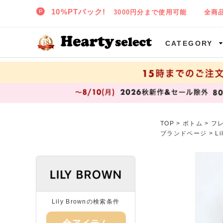
SNIDEL,TODAYFUL,CELFORD,LILY BROWNなど正規取扱の大阪枚方樟葉(くずは)の通販セレクトショップ ハーティセレクトへようこそ!
CATEGORY
TOP
>
ボトム
>
フ
ブランドページ >
L
Lily Brownの検索条件