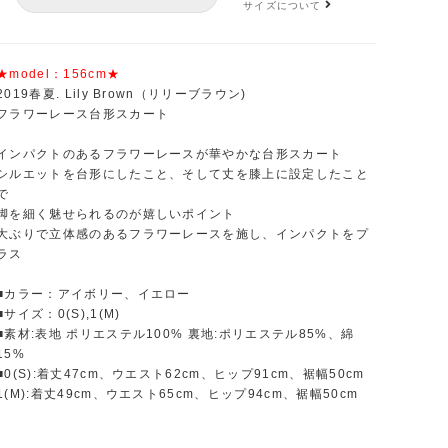
サイズ:1(M)
カラー: アイボリー
サイズについて
サイズ:1(M)
カラー: イエロー
★model：156cm★
2019春夏. Lily Brown（リリーブラウン)
フラワーレース台形スカート
インパクトのあるフラワーレースが華やかな台形スカート
シルエットを台形にしたこと、そして丈を膝上に設定したこと
で
脚を細く魅せられるのが嬉しいポイント
大ぶりで立体感のあるフラワーレースを施し、インパクトをプ
ラス
■カラー：アイボリー、イエロー
■サイズ：0(S),1(M)
■素材:表地 ポリエステル100% 裏地:ポリエステル85%、綿
15%
■0(S):着丈47cm、ウエスト62cm、ヒップ91cm、裾幅50cm
1(M):着丈49cm、ウエスト65cm、ヒップ94cm、裾幅50cm