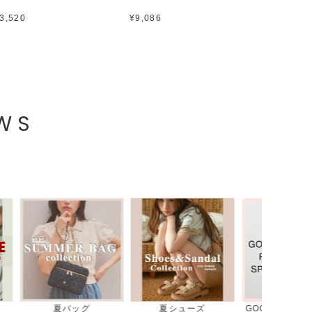
春夏
3,520
¥9,086
¥9,086
EWS
ーズ
GOOD ROCK SPEED
デニムコレクション
スタ