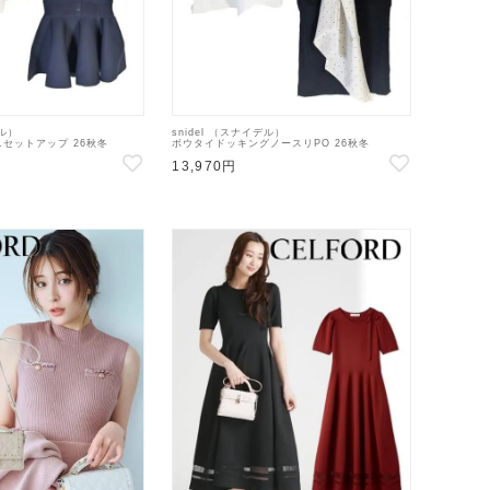
デル）
snidel （スナイデル）
セットアップ 26秋冬
ボウタイドッキングノースリPO 26秋冬
4】フレアワンピース
【SWNT264167】タンクトップ・ノースリーブ
13,970円
トップス