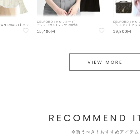
CELFORD (セルフォード)
CELFORD (セル
WNT264171】ニッ
アシメリボンTシャツ 26秋冬
【リュタン】ビジ
【CWCT264101】Tシャツ
26秋冬【CWGB2
15,400円
19,800円
バッグ
VIEW MORE
RECOMMEND I
今買うべき！おすすめアイテム