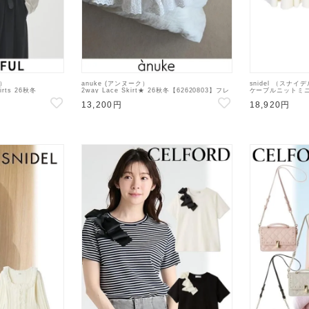
ル）
anuke (アンヌーク）
snidel （スナイ
hirts 26秋冬
2way Lace Skirt★ 26秋冬【62620803】フレ
ケーブルニットミニ
アスカート 26秋受注会
【SWNO26415
13,200円
18,920円