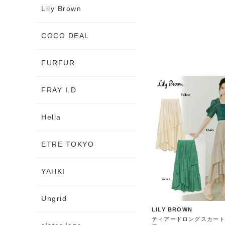
Lily Brown
COCO DEAL
FURFUR
FRAY I.D
Hella
ETRE TOKYO
YAHKI
Ungrid
LILY BROWN
ティアードロングスカート 