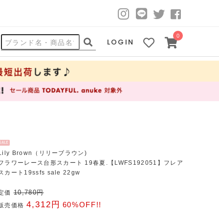
0
LOGIN
SALE
Lily Brown（リリーブラウン)
フラワーレース台形スカート 19春夏.【LWFS192051】フレア
スカート19ssfs sale 22gw
10,780円
定価
4,312円
60%OFF!!
販売価格