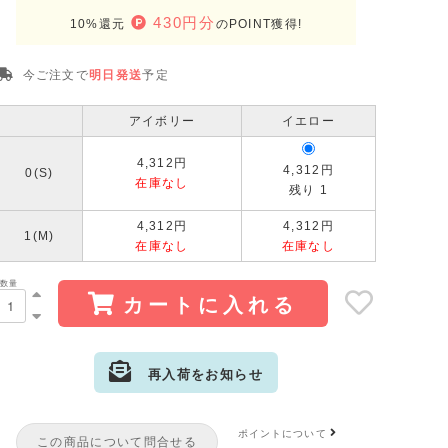
430円分
10%還元
のPOINT獲得!
今ご注文で
明日発送
予定
アイボリー
イエロー
4,312円
4,312円
0(S)
在庫なし
残り 1
4,312円
4,312円
1(M)
在庫なし
在庫なし
数量
カートに入れる
再入荷をお知らせ
サイズ:0(S)
カラー: アイボリー
ポイントについて
この商品について問合せる