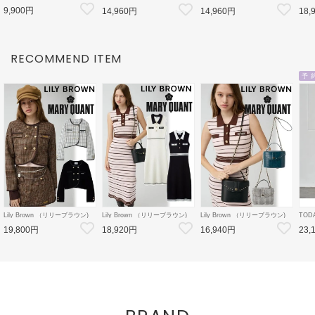
ﾁﾜﾚのﾘﾎﾞﾝﾄｰﾄ 26秋冬
【LB×MARY QUANT】ミニス
【LB×MARY QUANT】ニット
【LB
9,900円
【2826419012】トートバッグ
14,960円
14,960円
18,
カート 26秋冬
カーディガン 26秋冬
ット
【ちいかわコラボ】
【LWFS264101】フレアスカー
【LWND264109】カーディガン
【LW
ト
ース
RECOMMEND ITEM
予 
Lily Brown （リリーブラウン)
Lily Brown （リリーブラウン)
Lily Brown （リリーブラウン)
TOD
【LB×MARY QUANT】ダブル
【LB×MARY QUANT】ポロニ
【LB×MARY QUANT】スタッ
Doubl
19,800円
18,920円
16,940円
23,
ボタンジャケット 26秋冬
ットワンピース 26秋冬
ズバニティバッグ 26秋冬
26秋
【LWFJ264100】ジャケット
【LWNO264110】フレアワンピ
【LWGB264343】ハンド・ショ
126
ース
ルダーバッグ
8月中