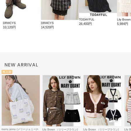
TODAYFUL
Lily Brown
DRWCYS
DRWCYS
26,400円
5,984円
10,120円
14,520円
NEW ARRIVAL
再入荷
merry jenny (メリージェニー)ﾊ
Lily Brown （リリーブラウン)
Lily Brown （リリーブラウン)
Lil