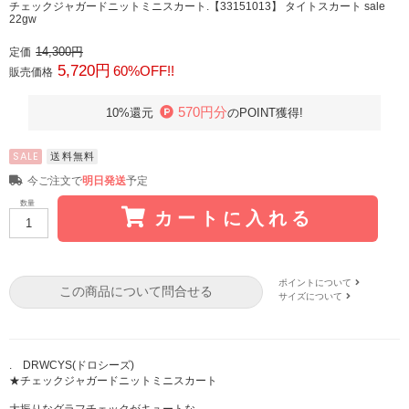
チェックジャガードニットミニスカート.【33151013】 タイトスカート sale
22gw
14,300円
定価
5,720円
60%OFF!!
販売価格
570円分
10%還元
のPOINT獲得!
SALE
送料無料
今ご注文で
明日発送
予定
数量
カートに入れる
ポイントについて
この商品について問合せる
サイズについて
. DRWCYS(ドロシーズ)
★チェックジャガードニットミニスカート