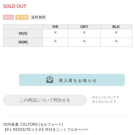
SOLD OUT
SALE
再入荷
送料無料
IVR
GRY
BLK
36(S)
38(M)
再入荷をお知らせ
サイズ:36(S)
カラー: IVR
ポイントについて
この商品について問合せる
サイズ:36(S)
カラー: GRY
サイズについて
サイズ:36(S)
カラー: BLK
サイズ:38(M)
カラー: IVR
2026春夏. CELFORD (セルフォード)
【P.J. REDOUTEコラボ】衿付きニットプルオーバー
サイズ:38(M)
カラー: GRY