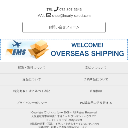
TEL
072-807-5646
MAIL
shop@hearty-select.com
お問い合せフォーム
配送・送料について
支払いについて
返品について
予約商品について
特定商取引法に基づく表記
店舗情報
プライバシーポリシー
PC版表示に切り替える
!Copyright (C)リトルバレー 2008～ All Rights Reserved.
大阪府枚方市南樟葉１丁目６－８ プレザントハウス 201
セレクトショップHeartySelect
※掲載の記事・写真・イラストを含むすべてのコンテンツの
無断複写・転載・公衆送信等を禁止します。