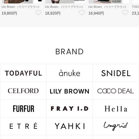
Lily Brown （リリーブラウン)
Lily Brown （リリーブラウン)
Lily Brown （リリーブラウン)
TOD
【LB×MARY QUANT】ダブル
【LB×MARY QUANT】ポロニ
【LB×MARY QUANT】スタッ
Doubl
19,800円
18,920円
16,940円
23,
ボタンジャケット 26秋冬
ットワンピース 26秋冬
ズバニティバッグ 26秋冬
26秋
【LWFJ264100】ジャケット
【LWNO264110】フレアワンピ
【LWGB264343】ハンド・ショ
126
ース
ルダーバッグ
8月中
BRAND