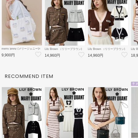
merry jenny (メリージェニー)ﾊ
Lily Brown （リリーブラウン)
Lily Brown （リリーブラウン)
Lil
ﾁﾜﾚのﾘﾎﾞﾝﾄｰﾄ 26秋冬
【LB×MARY QUANT】ミニス
【LB×MARY QUANT】ニット
【LB
9,900円
【2826419012】トートバッグ
14,960円
14,960円
18,
カート 26秋冬
カーディガン 26秋冬
ット
【ちいかわコラボ】
【LWFS264101】フレアスカー
【LWND264109】カーディガン
【LW
ト
ース
RECOMMEND ITEM
予 