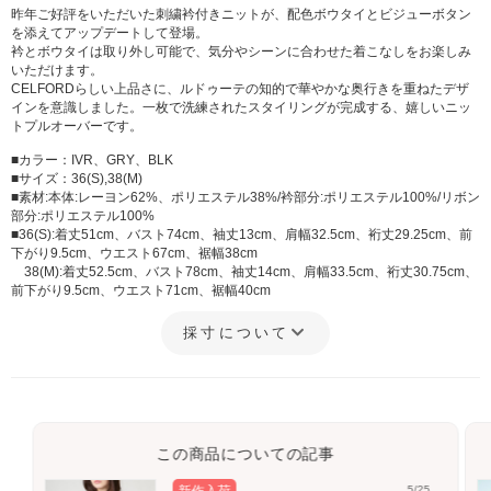
昨年ご好評をいただいた刺繍衿付きニットが、配色ボウタイとビジューボタン
サイズ:38(M)
カラー: BLK
を添えてアップデートして登場。
衿とボウタイは取り外し可能で、気分やシーンに合わせた着こなしをお楽しみ
いただけます。
CELFORDらしい上品さに、ルドゥーテの知的で華やかな奥行きを重ねたデザ
インを意識しました。一枚で洗練されたスタイリングが完成する、嬉しいニッ
トプルオーバーです。
■カラー：IVR、GRY、BLK
■サイズ：36(S),38(M)
■素材:本体:レーヨン62%、ポリエステル38%/衿部分:ポリエステル100%/リボン
部分:ポリエステル100%
■36(S):着丈51cm、バスト74cm、袖丈13cm、肩幅32.5cm、裄丈29.25cm、前
下がり9.5cm、ウエスト67cm、裾幅38cm
38(M):着丈52.5cm、バスト78cm、袖丈14cm、肩幅33.5cm、裄丈30.75cm、
前下がり9.5cm、ウエスト71cm、裾幅40cm
採寸について
この商品についての記事
5/25