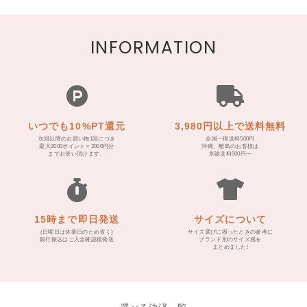
INFORMATION
いつでも10%PT還元
3,980円以上で送料無料
次回以降のお買い物1回につき
全国一律送料500円
最大2000ポイント＝2000円分
沖縄、離島のお客様は
までお使い頂けます。
別途送料500円〜
15時まで即日発送
サイズについて
(日曜日は休業日のため省く)
サイズ選びに困ったときの参考に
銀行振込はご入金確認後発送
ブランド別のサイズ感を
まとめました!