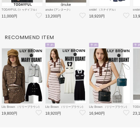
TODAYFUL (トゥデイフル）
anuke (アンヌーク）
snidel （スナイデル）
sni
Cotton Useful Long T-shirts 26
2way Lace Skirt★ 26秋冬
ケーブルニットミニセットアッ
ボウ
11,000円
13,200円
18,920円
13,
秋冬【12620605】Tシャツ
【62620803】フレアスカート
プ 26秋冬【SWNO264154】フ
26秋
26秋受注会
レアワンピース
クト
ス
RECOMMEND ITEM
予 約
予 約
予 
Lily Brown （リリーブラウン)
Lily Brown （リリーブラウン)
Lily Brown （リリーブラウン)
TOD
【LB×MARY QUANT】ダブル
【LB×MARY QUANT】ポロニ
【LB×MARY QUANT】スタッ
Doubl
19,800円
18,920円
16,940円
23,
ボタンジャケット 26秋冬
ットワンピース 26秋冬予約
ズバニティバッグ 26秋冬予約
26秋
【LWFJ264100】ジャケット
【LWNO264110】フレアワンピ
【LWGB264343】ハンド・ショ
126
ース 入荷予定 : 8月中旬～
ルダーバッグ 入荷予定 : 8月中
8月中
旬～