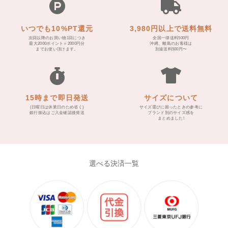
いつでも10%PT還元
3,980円以上で送料無料
次回以降のお買い物1回につき
全国一律送料500円
最大2000ポイント＝2000円分
沖縄、離島のお客様は
までお使い頂けます。
別途送料500円〜
15時まで即日発送
サイズについて
(日曜日は休業日のため省く)
サイズ選びに困ったときの参考に
銀行振込はご入金確認後発送
ブランド別のサイズ感を
まとめました!
選べる決済一覧