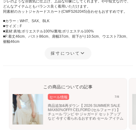
ジレのような雰囲気に仕上げ、上品な印象にしてくれます。やや短丈なので、
どんなアイテムともバランス良く着用いただけます。
同素材のカットジャカードスカート(CWFS262045)合わせもおすすめです。
■カラー：WHT、SAX、BLK
■サイズ：F
■素材:表地:ポリエステル100%/裏地:ポリエステル100%
■F:着丈46cm、バスト86cm、肩幅37cm、前下がり10.5cm、ウエスト73cm、
裾幅46cm
採寸について
この商品についての記事
セール情報
7/8
商品追加&再ダウン【 2026 SUMMER SALE
MAX60%OFF!! CELFORD (セルフォード) 】
チュール ワンピ や ジャガード セットアップ
など 今すぐ着られるおすすめ セール アイテム
をご紹介