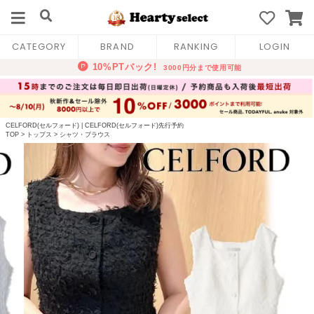
CATEGORY
BRAND
RANKING
LOGIN
CELFORD(セルフォード)
|
CELFORD(セルフォード)先行予約
TOP
>
トップス
>
シャツ・ブラウス