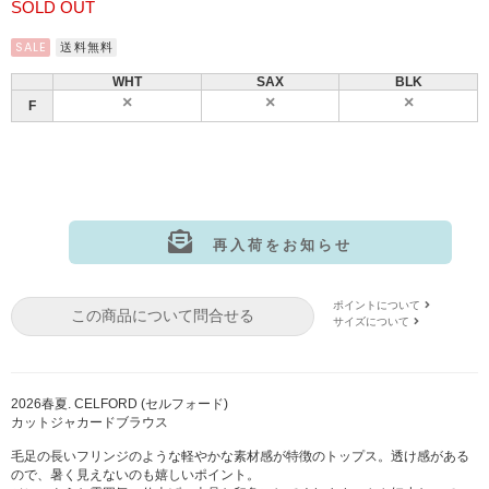
SOLD OUT
SALE
送料無料
WHT
SAX
BLK
F
再入荷をお知らせ
サイズ:F
カラー: WHT
ポイントについて
この商品について問合せる
サイズ:F
カラー: SAX
サイズについて
サイズ:F
カラー: BLK
2026春夏. CELFORD (セルフォード)
カットジャカードブラウス
毛足の長いフリンジのような軽やかな素材感が特徴のトップス。透け感がある
ので、暑く見えないのも嬉しいポイント。