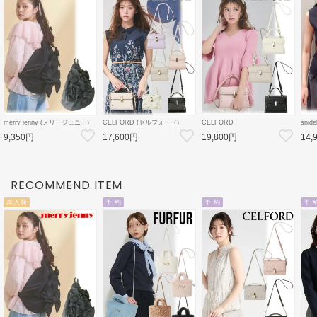
merry jenny (メリージェニー)
CELFORD (セルフォード)
CELFORD
sni
ribbonワンショルダーバッグ 26
【リュタン】 ビジュースタッズ
【リュタン】ビジュースタッズ
レー
9,350円
17,600円
19,800円
14,
春夏4【2825419005】ハンド・
ポシェット 26春夏
ポシェット(M) 26春夏
秋冬【
ショルダーバッグ
3【CWGB259502
3【CWGB259528
CWGB269504】
CWGB269505 】ショルダーバ
ッグ
RECOMMEND ITEM
再入荷
予 約
予 約
予 