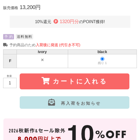
13,200円
販売価格
1320円分
10%還元
のPOINT獲得!
予 約
送料無料
予約商品のため
入荷後に発送 (代引き不可)
ivory
black
F
残り 1
数量
カートに入れる
再入荷をお知らせ
サイズ:F
カラー: ivory