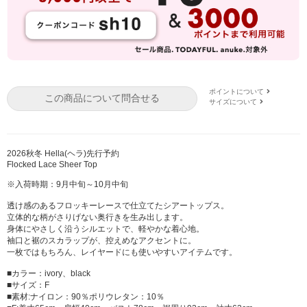
ポイントについて
この商品について問合せる
サイズについて
2026秋冬 Hella(ヘラ)先行予約
Flocked Lace Sheer Top
※入荷時期：9月中旬～10月中旬
透け感のあるフロッキーレースで仕立てたシアートップス。
立体的な柄がさりげない奥行きを生み出します。
身体にやさしく沿うシルエットで、軽やかな着心地。
袖口と裾のスカラップが、控えめなアクセントに。
一枚ではもちろん、レイヤードにも使いやすいアイテムです。
■カラー：ivory、black
■サイズ：F
■素材:ナイロン：90％ポリウレタン：10％