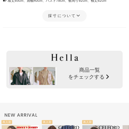
■F:着丈65cm、肩幅40cm、バスト78cm、裾周り92cm、袖丈62cm
採寸について
商品一覧
をチェックする
NEW ARRIVAL
再入荷
再入荷
再入荷