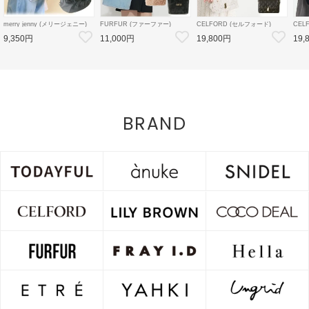
merry jenny (メリージェニー)
FURFUR (ファーファー)
CELFORD (セルフォード)
CEL
ribbonワンショルダーバッグ 26
エコファートートバッグ 26秋冬
【リュタン】ビジュースタッズ
デタ
9,350円
11,000円
19,800円
19,
春夏4【2825419005】ハンド・
予約【RWGB264506】トート
ミニショルダー 26秋冬予約
ン 2
ショルダーバッグ
バッグ 入荷予定 : 9月下旬～
【CWGB264549】ハンド・シ
【CW
ョルダーバッグ 入荷予定 : 8月
ン 入
中旬～
BRAND