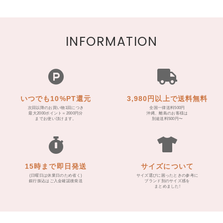
INFORMATION
いつでも10%PT還元
3,980円以上で送料無料
次回以降のお買い物1回につき
全国一律送料500円
最大2000ポイント＝2000円分
沖縄、離島のお客様は
までお使い頂けます。
別途送料500円〜
15時まで即日発送
サイズについて
(日曜日は休業日のため省く)
サイズ選びに困ったときの参考に
銀行振込はご入金確認後発送
ブランド別のサイズ感を
まとめました!