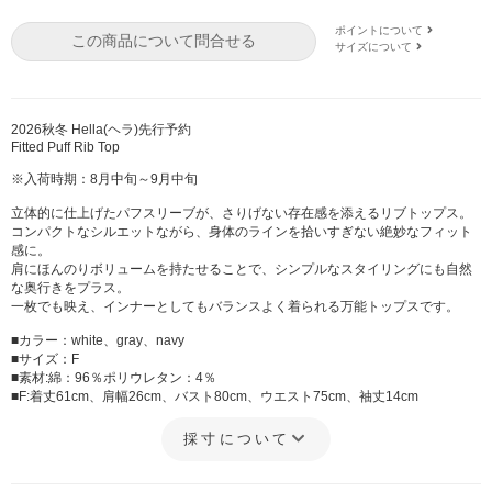
ポイントについて
この商品について問合せる
サイズについて
2026秋冬 Hella(ヘラ)先行予約
Fitted Puff Rib Top
※入荷時期：8月中旬～9月中旬
立体的に仕上げたパフスリーブが、さりげない存在感を添えるリブトップス。
コンパクトなシルエットながら、身体のラインを拾いすぎない絶妙なフィット
感に。
肩にほんのりボリュームを持たせることで、シンプルなスタイリングにも自然
な奥行きをプラス。
一枚でも映え、インナーとしてもバランスよく着られる万能トップスです。
■カラー：white、gray、navy
■サイズ：F
■素材:綿：96％ポリウレタン：4％
■F:着丈61cm、肩幅26cm、バスト80cm、ウエスト75cm、袖丈14cm
採寸について