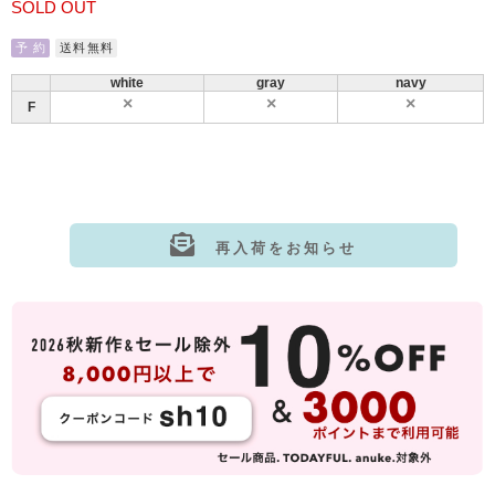
SOLD OUT
予 約
送料無料
white
gray
navy
F
再入荷をお知らせ
サイズ:F
カラー: white
サイズ:F
カラー: gray
サイズ:F
カラー: navy