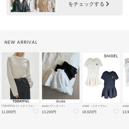
をチェックする
NEW ARRIVAL
TODAYFUL (トゥデイフル）
anuke (アンヌーク）
snidel （スナイデル）
sni
Cotton Useful Long T-shirts 26
2way Lace Skirt★ 26秋冬
ケーブルニットミニセットアッ
ボウ
11,000円
13,200円
18,920円
13,
秋冬【12620605】Tシャツ
【62620803】フレアスカート
プ 26秋冬【SWNO264154】フ
26秋
26秋受注会
レアワンピース
クト
ス