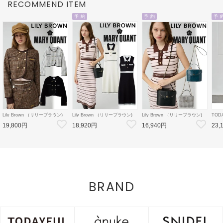
RECOMMEND ITEM
予 約
予 約
予 
Lily Brown （リリーブラウン)
Lily Brown （リリーブラウン)
Lily Brown （リリーブラウン)
TOD
【LB×MARY QUANT】ダブル
【LB×MARY QUANT】ポロニ
【LB×MARY QUANT】スタッ
Doubl
19,800円
18,920円
16,940円
23,
ボタンジャケット 26秋冬
ットワンピース 26秋冬予約
ズバニティバッグ 26秋冬予約
26秋
【LWFJ264100】ジャケット
【LWNO264110】フレアワンピ
【LWGB264343】ハンド・ショ
126
ース 入荷予定 : 8月中旬～
ルダーバッグ 入荷予定 : 8月中
8月中
旬～
BRAND