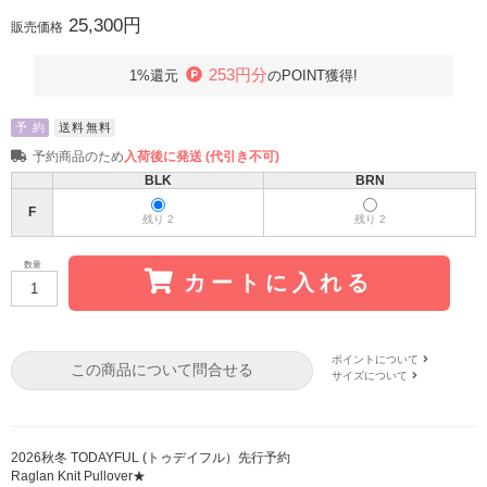
25,300円
販売価格
253円分
1%還元
のPOINT獲得!
予 約
送料無料
予約商品のため
入荷後に発送 (代引き不可)
BLK
BRN
F
残り 2
残り 2
数量
カートに入れる
ポイントについて
この商品について問合せる
サイズについて
2026秋冬 TODAYFUL (トゥデイフル）先行予約
Raglan Knit Pullover★