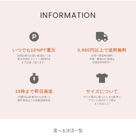
INFORMATION
いつでも10%PT還元
3,980円以上で送料無料
次回以降のお買い物1回につき
全国一律送料500円
最大2000ポイント＝2000円分
沖縄、離島のお客様は
までお使い頂けます。
別途送料500円〜
15時まで即日発送
サイズについて
(日曜日は休業日のため省く)
サイズ選びに困ったときの参考に
銀行振込はご入金確認後発送
ブランド別のサイズ感を
まとめました!
選べる決済一覧