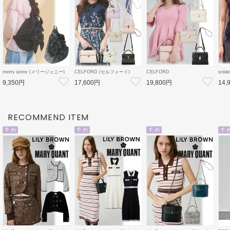
merry jenny (メリージェニー)
CELFORD (セルフォード)
CELFORD
sni
ribbonワンショルダーバッグ 26
【リュタン】 ビジュースタッズ
【リュタン】ビジュースタッズ
レー
9,350円
17,600円
19,800円
14,
春夏4【2825419005】ハンド・
ポシェット 26春夏
ポシェット(M) 26春夏
秋冬【
ショルダーバッグ
3【CWGB259502
3【CWGB259528
CWGB269504】
CWGB269505 】ショルダーバ
ッグ
RECOMMEND ITEM
予 約
予 約
予 約
予 