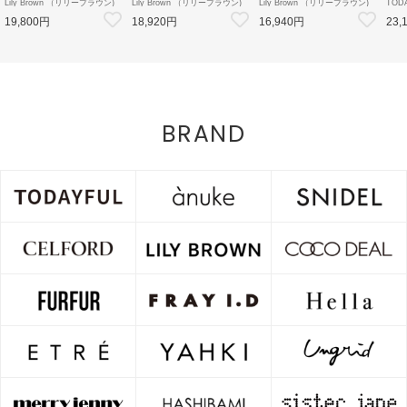
Lily Brown （リリーブラウン)
Lily Brown （リリーブラウン)
Lily Brown （リリーブラウン)
TOD
【LB×MARY QUANT】ダブル
【LB×MARY QUANT】ポロニ
【LB×MARY QUANT】スタッ
Doubl
19,800円
18,920円
16,940円
23,
ボタンジャケット 26秋冬予約
ットワンピース 26秋冬予約
ズバニティバッグ 26秋冬予約
26秋
【LWFJ264100】ジャケット 入
【LWNO264110】フレアワンピ
【LWGB264343】ハンド・ショ
126
荷予定 : 8月中旬～
ース 入荷予定 : 8月中旬～
ルダーバッグ 入荷予定 : 8月中
8月中
旬～
BRAND