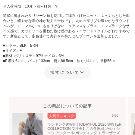
※入荷時期：10月下旬～11月下旬
筒状に編まれたリリヤーン糸を使用して編み上げたニット。ふっくらとした風
合いと、軽やかな着心地が魅力の一枚です。太めの襟リブや緩やかなラウンド
ヘムが、ミニマルな中にもさりげないニュアンスをプラス。メンズライクなサ
イズ感で、カットソーを重ねた抜け感のあるレイヤードスタイルがおすすめで
す。新色として、多色使いで奥行きを持たせたブラウンを追加しました。
■カラー：BLK、BRN
■サイズ：F
■素材: ポリエステル97% ナイロン3%
■F:着丈64cm、バスト133cm、裄丈86.5cm、袖ぐり44cm、裾幅55cm
採寸について
この商品についての記事
人気ランキング
5/29
ランキング速報!!【TODAYFUL 2026 WINTER
COLLECTION 受注会】この冬Getしたい♪ シ
ャツ アウター や ボンディング トラウザーズ