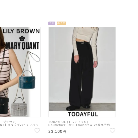
予約
再入荷
リリーブラウン)
TODAYFUL (トゥデイフル）
UANT】スタッズバニティバッ
Doubletuck Twill Trousers★ 26秋冬予約
WGB264343】ハンド・ショ
【12310722 12620714 】パンツ 入荷時期：8
23,100円
定 : 8月中旬～
月中旬~