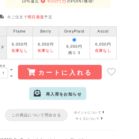
600円分
10%還元
のPOINT獲得!
今ご注文で
明日発送
予定
Flame
Berry
GreyPlaid
Ascot
6,050円
6,050円
6,050円
6,050円
F
在庫なし
在庫なし
在庫なし
残り 3
数量
カートに入れる
再入荷をお知らせ
サイズ:F
カラー: Flame
ポイントについて
この商品について問合せる
サイズ:F
カラー: Berry
サイズについて
サイズ:F
カラー: Ascot