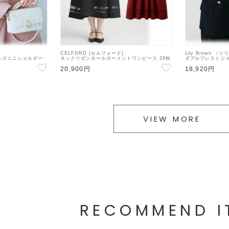
CELFORD (セルフォード)
Lily Brown （
ッズミニショルダー
ネックリボンホールガーメントワンピース 26秋
ダブルブレストジャ
9】ハンド・ショルダー
冬【CWNO264146】フレアワンピース
【LWFJ26408
20,900円
18,920円
VIEW MORE
RECOMMEND I