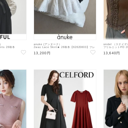
ル）
anuke (アンヌーク）
snidel （スナイ
hirts 26秋冬
2way Lace Skirt★ 26秋冬【62620803】フレ
フリルニットPO 2
アスカート 26秋受注会
トトップス
13,200円
13,640円