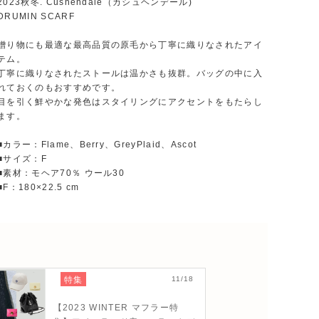
2023秋冬. Cushendale（カシュヘンデール)
DRUMIN SCARF
贈り物にも最適な最高品質の原毛から丁寧に織りなされたアイ
テム。
丁寧に織りなされたストールは温かさも抜群。バッグの中に入
れておくのもおすすめです。
目を引く鮮やかな発色はスタイリングにアクセントをもたらし
ます。
■カラー：Flame、Berry、GreyPlaid、Ascot
■サイズ：F
■素材：モヘア70％ ウール30
■F：180×22.5 cm
特集
11/18
【2023 WINTER マフラー特