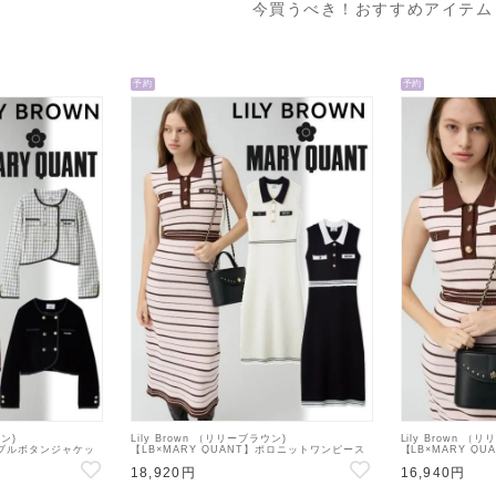
今買うべき！おすすめアイテム
予約
予約
ウン)
Lily Brown （リリーブラウン)
Lily Brown （
】ダブルボタンジャケッ
【LB×MARY QUANT】ポロニットワンピース
【LB×MARY Q
0】ジャケット
26秋冬予約【LWNO264110】フレアワンピース
グ 26秋冬予約【L
18,920円
16,940円
入荷予定 : 8月中旬～
ルダーバッグ 入荷予