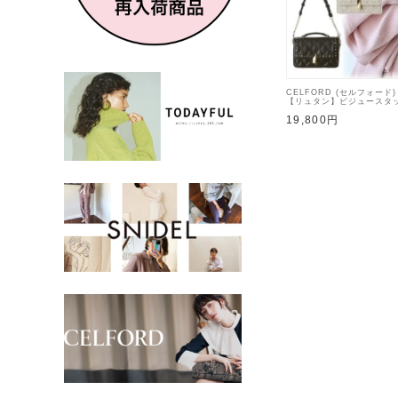
CELFORD (セルフォード)
【リュタン】ビジュースタ
26秋冬【CWGB26454
19,800円
バッグ