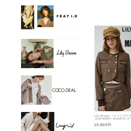
Lily Brown （リリーブラ
【LB×MARY QUANT
ト 26秋冬【LWFJ26410
19,800円