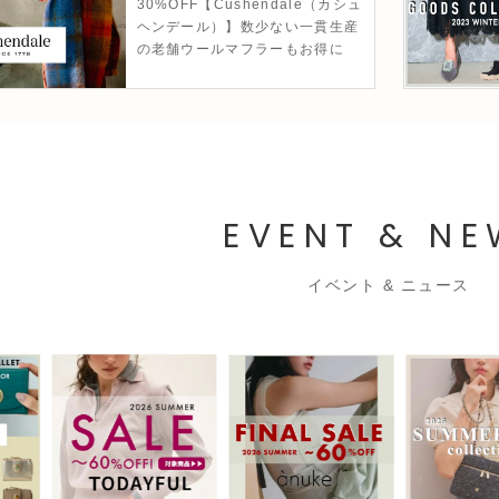
30%OFF【Cushendale（カシュ
ヘンデール）】数少ない一貫生産
の老舗ウールマフラーもお得に
EVENT & N
イベント & ニュース