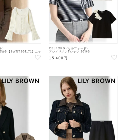
デル）
CELFORD (セルフォード)
6秋冬【SWNT264171】ニッ
アシメリボンTシャツ 26秋冬
【CWCT264101】Tシャツ
15,400円