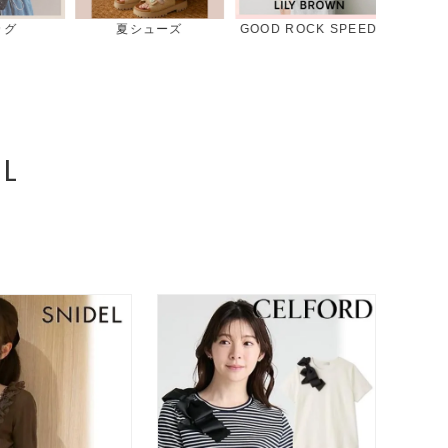
ーズ
GOOD ROCK SPEED
デニムコレクション
スタ
L