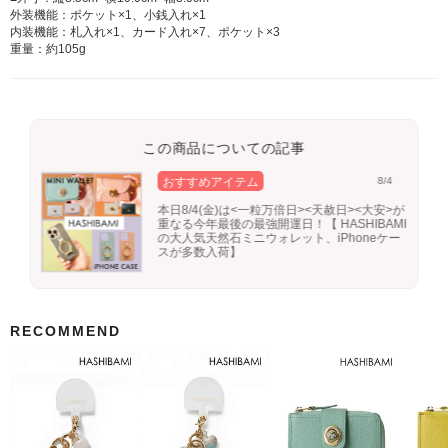
外装機能：ポケット×1、小銭入れ×1
内装機能：札入れ×1、カード入れ×7、ポケット×3
重量：約105g
この商品についての記事
おすすめアイテム
8/4
本日8/4(金)は<一粒万倍日><天赦日><大安>が
重なる今年最後の最強開運日！【 HASHIBAMI
の大人気天然石ミニウォレット、iPhoneケー
スが多数入荷】
RECOMMEND