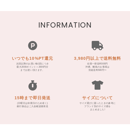
INFORMATION
いつでも10%PT還元
3,980円以上で送料無料
次回以降のお買い物1回につき
全国一律送料500円
最大2000ポイント＝2000円分
沖縄、離島のお客様は
までお使い頂けます。
別途送料500円〜
15時まで即日発送
サイズについて
(日曜日は休業日のため省く)
サイズ選びに困ったときの参考に
銀行振込はご入金確認後発送
ブランド別のサイズ感を
まとめました!