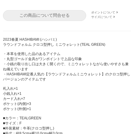
ポイントについて
この商品について問合せる
サイズについて
2023春夏 HASHIBAMI (ハシバミ)
ラウンドフォルム クロコ型押し ミニウォレット(TEAL GREEN)
・本革を使用した品のあるアイテム
・丸型ゴールド金具がワンポイントで上品な印象
・小銭の取り出し口は大きく開くので、ミニウォレットながら使いやすさも兼
ね備えています
・HASHIBAMI定番人気の【ラウンドフォルムミニウォレット】のクロコ型押し
バージョンのアイテムです
札入れ×1
小銭入れ×1
カード入れ×7
ポケット(内側)×3
ポケット(外側)×1
■カラー：TEALGREEN
■サイズ：F
■外装素材：牛革(クロコ型押し)
■外寸：縦8.5cm×横10.0cm×幅3.0cm