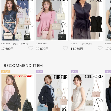
CELFORD (セルフォード)
CELFORD
snidel （スナイデル）
sni
【リュタン】 ビジュースタッズ
【リュタン】ビジュースタッズ
レーストリミングバリエジレ 26
ベル
17,600円
19,800円
14,960円
17,
ポシェット 26春夏
ポシェット(M) 26春夏
秋冬【SWFV264207】ベスト
ョーパ
3【CWGB259502
3【CWGB259528
【SW
CWGB269504】
CWGB269505 】ショルダーバ
ツ
ッグ
RECOMMEND ITEM
再入荷
予 約
予 約
予 