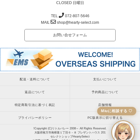
CLOSED 日曜日
TEL
072-807-5646
MAIL
shop@hearty-select.com
お問い合せフォーム
配送・送料について
支払いについて
返品について
予約商品について
特定商取引法に基づく表記
店舗情報
Miuに相談する ♡
プライバシーポリシー
PC版表示に切り替える
!Copyright (C)リトルバレー 2008～ All Rights Reserved.
大阪府枚方市南樟葉１丁目６－８ プレザントハウス 201
セレクトショップHeartySelect