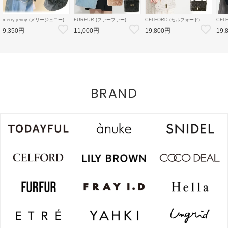
merry jenny (メリージェニー)
FURFUR (ファーファー)
CELFORD (セルフォード)
CEL
'ribbonワンショルダーバッグ''
エコファートートバッグ 26秋冬
【リュタン】ビジュースタッズ
デタ
9,350円
11,000円
19,800円
19,
26春夏4【2825419005】ハン
予約【RWGB264506】トート
ミニショルダー 26秋冬予約
ン 2
ド・ショルダーバッグ BLK:近
バッグ 入荷予定 : 9月下旬～
【CWGB264549】ハンド・シ
【CW
日入荷
ョルダーバッグ 入荷予定 : 8月
ン 入
中旬～
BRAND