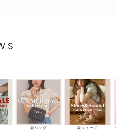
EWS
ューズ
GOOD ROCK SPEED
デニムコレクション
ス