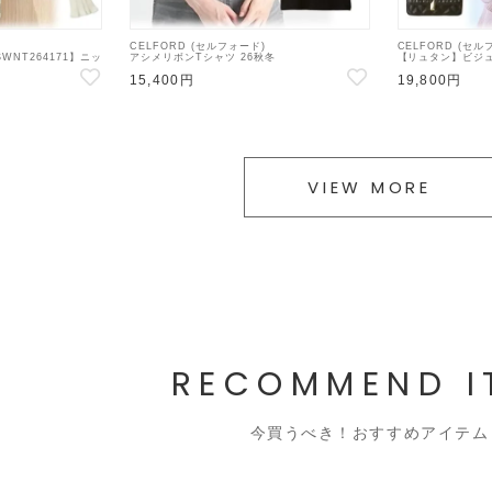
CELFORD (セルフォード)
CELFORD (セル
WNT264171】ニッ
アシメリボンTシャツ 26秋冬
【リュタン】ビジ
【CWCT264101】Tシャツ
26秋冬【CWGB2
15,400円
19,800円
バッグ
VIEW MORE
RECOMMEND I
今買うべき！おすすめアイテム