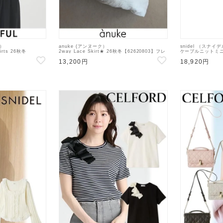
ル）
anuke (アンヌーク）
snidel （スナイ
hirts 26秋冬
2way Lace Skirt★ 26秋冬【62620803】フレ
ケーブルニットミニ
アスカート 26秋受注会
【SWNO26415
13,200円
18,920円