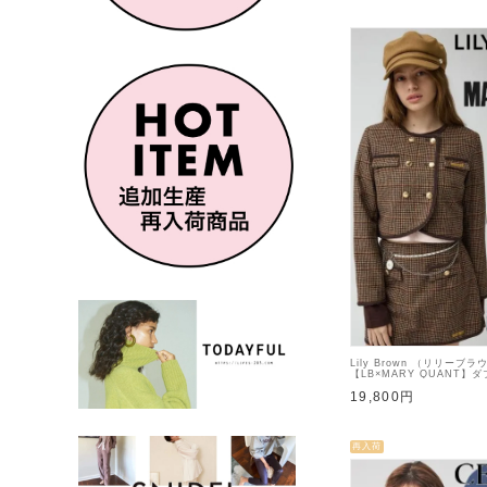
Lily Brown （リリーブラ
【LB×MARY QUANT
ト 26秋冬【LWFJ26410
19,800円
再入荷