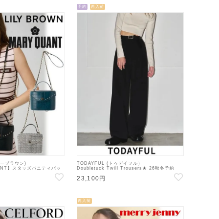
予約
再入荷
リリーブラウン)
TODAYFUL (トゥデイフル）
UANT】スタッズバニティバッ
Doubletuck Twill Trousers★ 26秋冬予約
WGB264343】ハンド・ショ
【12310722 12620714 】パンツ 入荷時期：8
23,100円
定 : 8月中旬～
月中旬~
再入荷