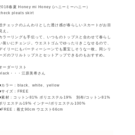
2018春夏 Honey mi Honey (ハニーミーハニー）
check pleats skirt
総チェックのふんわりとした透け感が春らしいスカートがお目
見え。
カラーリングも手伝って、いつものトップスと合わせて春らし
い装いにチェンジ。ウエストゴムでゆったりきこなせるので、
デイリーにもパーティーシーンでも重宝しそうな一枚。同シリ
ーズのフリルトップスとセットアップできるのもおすすめ。
オーダーリスト
black・・・江原美希さん
■カラー：black、white、yellow
■サイズ：FREE
■素材：コットン81% ポリエステル19% 別布/コットン81%
ポリエステル19% インナー/ポリエステル100%
■FREE：着丈90cm ウエスト66cm