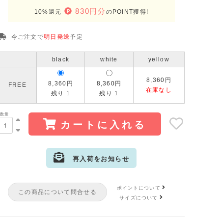
830円分
10%還元
のPOINT獲得!
今ご注文で
明日発送
予定
black
white
yellow
8,360円
8,360円
8,360円
FREE
在庫なし
残り 1
残り 1
数量
カートに入れる
再入荷をお知らせ
サイズ:FREE
カラー: yellow
ポイントについて
この商品について問合せる
サイズについて