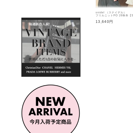
snidel （スナイデル）
フリルニットPO 26秋冬【S
トトップス
13,640円