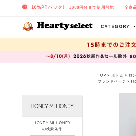
SNIDEL,TODAYFUL,CELFORD,LILY BROWNなど正規取扱の大阪枚方樟葉(くずは)の通販セレクトショップ ハーティセレクトへようこそ!
CATEGORY
TOP
>
ボトム
>
ロ
ブランドページ >
H
HONEY MI HONEY
の検索条件