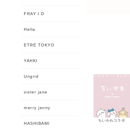
FRAY I.D
Hella
ETRE TOKYO
YAHKI
Ungrid
sister jane
merry jenny
セ
ちいかわコラボ
秋新作
夏セー
HASHIBAMI