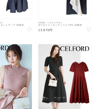
デル）
snidel （スナイデル）
セットアップ 26秋冬
ボウタイドッキングノースリPO 26秋冬
4】フレアワンピース
【SWNT264167】タンクトップ・ノースリーブ
13,970円
トップス