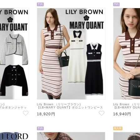
予約
予約
ウン)
Lily Brown （リリーブラウン)
Lily Brown （
】ダブルボタンジャケッ
【LB×MARY QUANT】ポロニットワンピース
【LB×MARY Q
0】ジャケット
26秋冬予約【LWNO264110】フレアワンピース
グ 26秋冬予約【L
18,920円
16,940円
入荷予定 : 8月中旬～
ルダーバッグ 入荷予
予約
再入荷