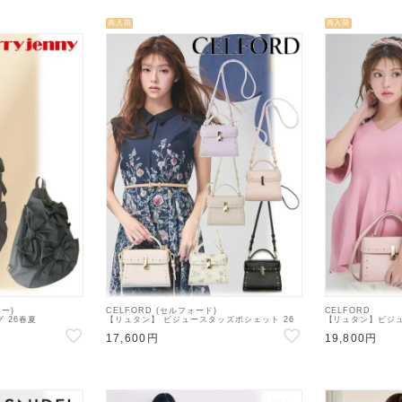
再入荷
再入荷
ニー)
CELFORD (セルフォード)
CELFORD
グ 26春夏
【リュタン】 ビジュースタッズポシェット 26
【リュタン】ビジュ
ド・ショルダーバッグ
春夏3【CWGB259502 CWGB269504】
26春夏3【CWGB25
17,600円
19,800円
ョルダーバッグ