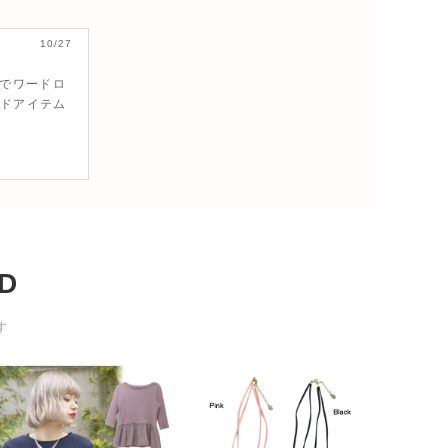
10/27
新作でワードロ
ンドアイテム
D
す