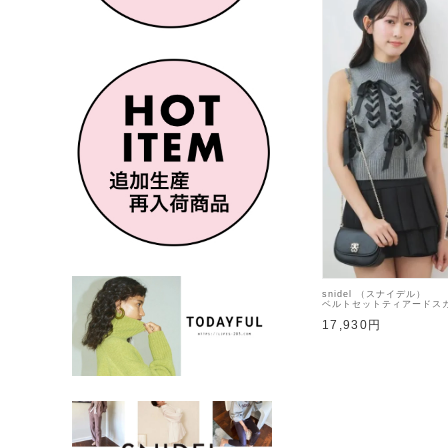
snidel （スナイデル）
ベルトセットティアードスカ
【SWFP264084】ショー
17,930円