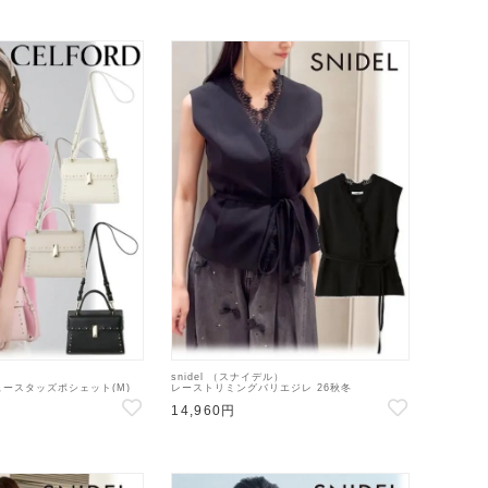
snidel （スナイデル）
ースタッズポシェット(M)
レーストリミングバリエジレ 26秋冬
9528 CWGB269505 】シ
【SWFV264207】ベスト
14,960円