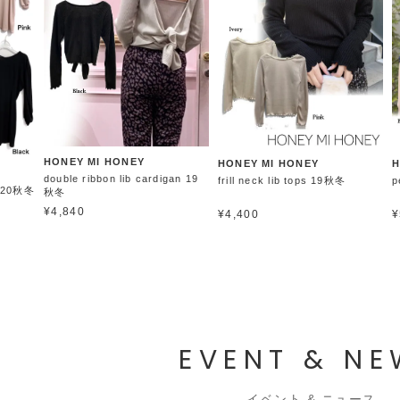
HONEY MI HONEY
HONEY MI HONEY
H
double ribbon lib cardigan 19
frill neck lib tops 19秋冬
p
e 20秋冬
秋冬
¥4,840
¥4,400
¥
EVENT & N
イベント & ニュース