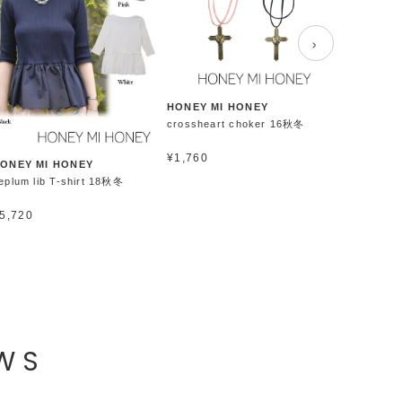
›
HONEY MI HONEY
crossheart choker 16秋冬
¥1,760
ONEY MI HONEY
HONEY MI
eplum lib T-shirt 18秋冬
denim puf
5,720
¥11,000
EWS