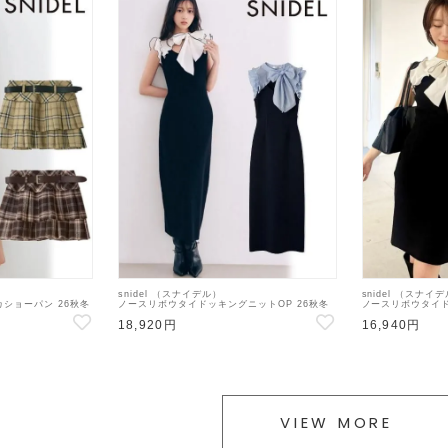
snidel （スナイデル）
snidel （スナイ
ショーパン 26秋冬
ノースリボウタイドッキングニットOP 26秋冬
ノースリボウタイド
トパンツ
【SWNO264087】タイトワンピース
秋冬【SWNO264
18,920円
16,940円
VIEW MORE