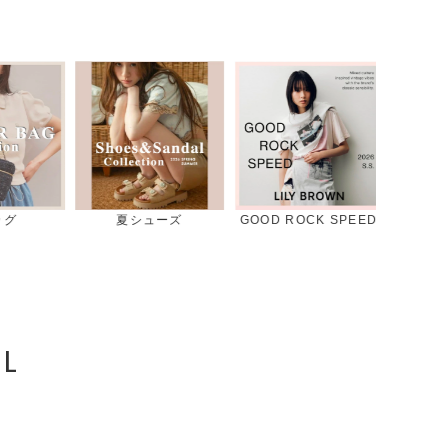
ズ
GOOD ROCK SPEED
デニムコレクション
スタッ
L