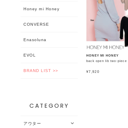
Honey mi Honey
CONVERSE
Enasoluna
EVOL
HONEY MI HONEY
back open lib two-piec
BRAND LIST >>
¥7,920
CATEGORY
アウター