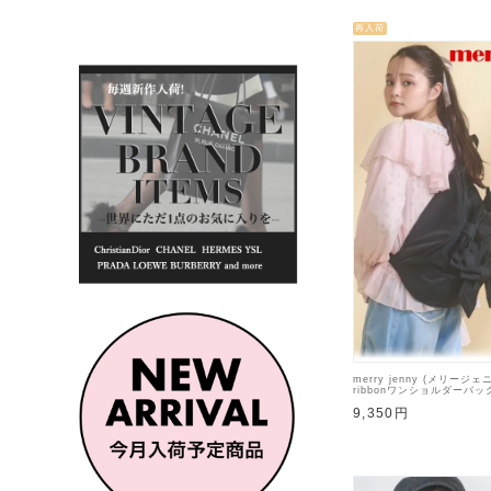
再入荷
merry jenny (メリージェ
ribbonワンショルダーバッ
4【2825419005】ハン
9,350円