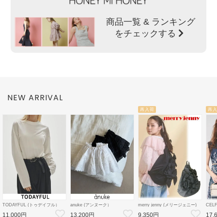
商品一覧 & ランキング
をチェックする
NEW ARRIVAL
再入荷
再
TODAYFUL (トゥデイフル）
anuke (アンヌーク）
merry jenny (メリージェニー)
CEL
Cotton Useful Long T-shirts 26
2way Lace Skirt★ 26秋冬
ribbonワンショルダーバッグ 26
【リ
11,000円
13,200円
9,350円
17,
秋冬【12620605】Tシャツ
【62620803】フレアスカート
春夏4【2825419005】ハンド・
ポシェ