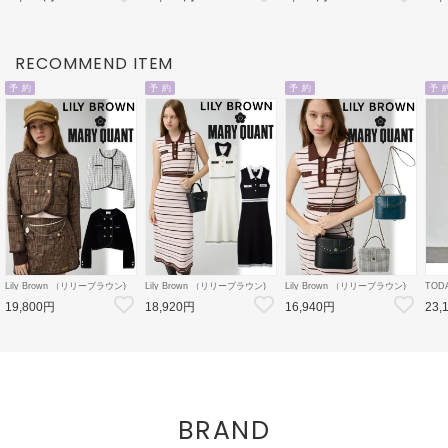
26秋受注会
ショルダーバッグ
3【C
CWG
RECOMMEND ITEM
予 約
予 約
予 約
予 
Lily Brown （リリーブラウン)
Lily Brown （リリーブラウン)
Lily Brown （リリーブラウン)
TOD
【LB×MARY QUANT】ダブル
【LB×MARY QUANT】ポロニ
【LB×MARY QUANT】スタッ
Doubl
19,800円
18,920円
16,940円
23,
ボタンジャケット 26秋冬予約
ットワンピース 26秋冬予約
ズバニティバッグ 26秋冬予約
26秋
【LWFJ264100】ジャケット 入
【LWNO264110】フレアワンピ
【LWGB264343】ハンド・ショ
126
荷予定 : 8月中旬～
ース 入荷予定 : 8月中旬～
ルダーバッグ 入荷予定 : 8月中
8月中
旬～
BRAND