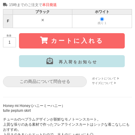
15時までのご注文で
本日発送
ブラック
ホワイト
F
残り 1
数量
カートに入れる
再入荷をお知らせ
サイズ:F
カラー: ブラック
ポイントについて
この商品について問合せる
サイズについて
Honey mi Honey (ハニーミーハニー）
tulle peplum skirt
チュールのぺプラムデザインが新鮮なモノトーンスカート。
上質な張りのある素材で作ったフレアラインスカートはシックな着こなしにも
おすすめ。
上品さのあるシルエットなので、大人のじょせいにも◎