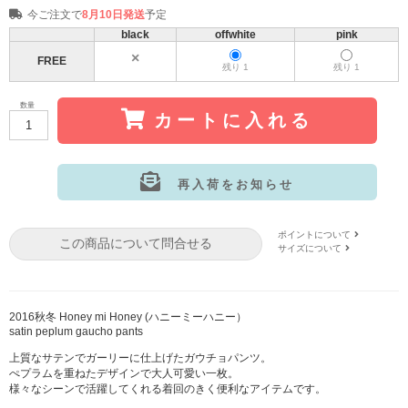
今ご注文で
8月10日発送
予定
black
offwhite
pink
FREE
残り 1
残り 1
数量
カートに入れる
再入荷をお知らせ
サイズ:FREE
カラー: black
ポイントについて
この商品について問合せる
サイズについて
2016秋冬 Honey mi Honey (ハニーミーハニー）
satin peplum gaucho pants
上質なサテンでガーリーに仕上げたガウチョパンツ。
ぺプラムを重ねたデザインで大人可愛い一枚。
様々なシーンで活躍してくれる着回のきく便利なアイテムです。