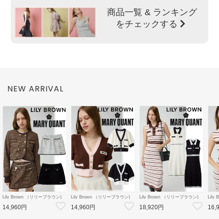
商品一覧 & ランキング
をチェックする
NEW ARRIVAL
Lily Brown （リリーブラウン)
Lily Brown （リリーブラウン)
Lily Brown （リリーブラウン)
Lil
【LB×MARY QUANT】ミニス
【LB×MARY QUANT】ニット
【LB×MARY QUANT】ポロニ
【LB
14,960円
14,960円
18,920円
16,
カート 26秋冬
カーディガン 26秋冬
ットワンピース 26秋冬
ズバ
【LWFS264101】フレアスカー
【LWND264109】カーディガン
【LWNO264110】フレアワンピ
【LW
ト
ース
ルダ