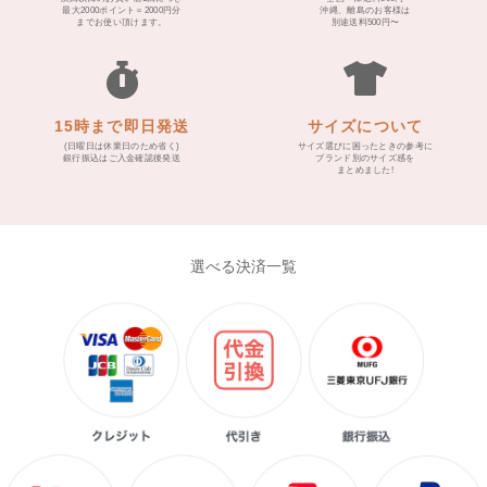
最大2000ポイント＝2000円分
沖縄、離島のお客様は
までお使い頂けます。
別途送料500円〜
15時まで即日発送
サイズについて
(日曜日は休業日のため省く)
サイズ選びに困ったときの参考に
銀行振込はご入金確認後発送
ブランド別のサイズ感を
まとめました!
選べる決済一覧