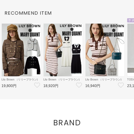
RECOMMEND ITEM
予 
Lily Brown （リリーブラウン)
Lily Brown （リリーブラウン)
Lily Brown （リリーブラウン)
TOD
【LB×MARY QUANT】ダブル
【LB×MARY QUANT】ポロニ
【LB×MARY QUANT】スタッ
Doubl
19,800円
18,920円
16,940円
23,
ボタンジャケット 26秋冬
ットワンピース 26秋冬
ズバニティバッグ 26秋冬
26秋
【LWFJ264100】ジャケット
【LWNO264110】フレアワンピ
【LWGB264343】ハンド・ショ
126
ース
ルダーバッグ
8月中
BRAND