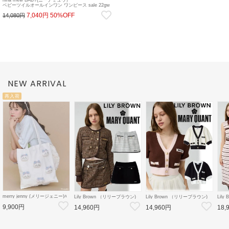
nina mew BABY(ニーナミュウ）
ベビーツイルオールインワン ワンピース sale 22gw
7,040円
50%OFF
14,080円
NEW ARRIVAL
再入荷
merry jenny (メリージェニー)ﾊ
Lily Brown （リリーブラウン)
Lily Brown （リリーブラウン)
Lil
ﾁﾜﾚのﾘﾎﾞﾝﾄｰﾄ 26秋冬
【LB×MARY QUANT】ミニス
【LB×MARY QUANT】ニット
【LB
9,900円
【2826419012】トートバッグ
14,960円
14,960円
18,
カート 26秋冬
カーディガン 26秋冬
ット
【ちいかわコラボ】
【LWFS264101】フレアスカー
【LWND264109】カーディガン
【LW
ト
ース