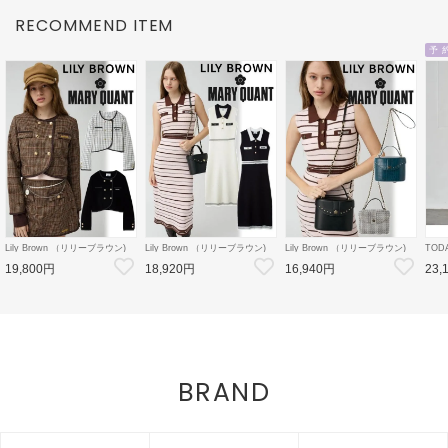
RECOMMEND ITEM
予 
Lily Brown （リリーブラウン)
Lily Brown （リリーブラウン)
Lily Brown （リリーブラウン)
TOD
【LB×MARY QUANT】ダブル
【LB×MARY QUANT】ポロニ
【LB×MARY QUANT】スタッ
Doubl
19,800円
18,920円
16,940円
23,
ボタンジャケット 26秋冬
ットワンピース 26秋冬
ズバニティバッグ 26秋冬
26秋
【LWFJ264100】ジャケット
【LWNO264110】フレアワンピ
【LWGB264343】ハンド・ショ
126
ース
ルダーバッグ
8月中
BRAND