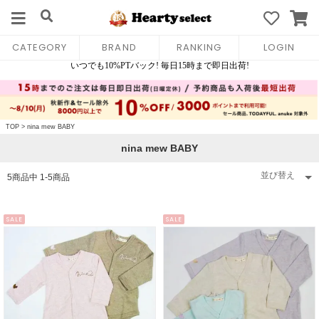
CATEGORY
BRAND
RANKING
LOGIN
TOP
>
nina mew BABY
nina mew BABY
5
商品中
1
-
5
商品
SALE
SALE