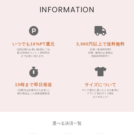
INFORMATION
いつでも10%PT還元
3,980円以上で送料無料
次回以降のお買い物1回につき
全国一律送料500円
最大2000ポイント＝2000円分
沖縄、離島のお客様は
までお使い頂けます。
別途送料500円〜
15時まで即日発送
サイズについて
(日曜日は休業日のため省く)
サイズ選びに困ったときの参考に
銀行振込はご入金確認後発送
ブランド別のサイズ感を
まとめました!
選べる決済一覧