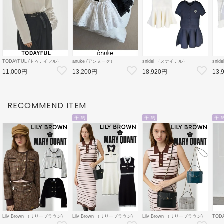
TODAYFUL (トゥデイフル）
anuke (アンヌーク）
snidel （スナイデル）
sni
Cotton Useful Long T-shirts 26
2way Lace Skirt★ 26秋冬
ケーブルニットミニセットアッ
ボウ
11,000円
13,200円
18,920円
13,
秋冬【12620605】Tシャツ
【62620803】フレアスカート
プ 26秋冬【SWNO264154】フ
26秋
26秋受注会
レアワンピース
クト
ス
RECOMMEND ITEM
予 約
予 約
予 
Lily Brown （リリーブラウン)
Lily Brown （リリーブラウン)
Lily Brown （リリーブラウン)
TOD
【LB×MARY QUANT】ダブル
【LB×MARY QUANT】ポロニ
【LB×MARY QUANT】スタッ
Doubl