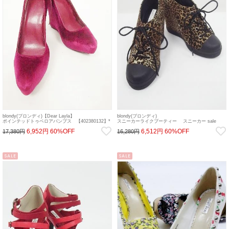
blondy(ブロンディ)【Dear Layla】
blondy(ブロンディ)
ポインテッドトゥベロアパンプス 【402380132】*
スニーカーライクブーティー スニーカー sale
パンプス sale
6,952円
60%OFF
6,512円
60%OFF
17,380円
16,280円
SALE
SALE