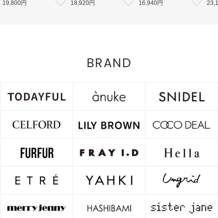
19,800円
18,920円
16,940円
23,
ボタンジャケット 26秋冬
ットワンピース 26秋冬予約
ズバニティバッグ 26秋冬予約
26秋
【LWFJ264100】ジャケット
【LWNO264110】フレアワンピ
【LWGB264343】ハンド・ショ
126
ース 入荷予定 : 8月中旬～
ルダーバッグ 入荷予定 : 8月中
8月中
旬～
BRAND