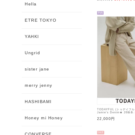
Hella
予約
ETRE TOKYO
YAHKI
Ungrid
sister jane
merry jenny
HASHIBAMI
TODAYFUL (トゥデイフ
Jamie's Denim★ 26秋
デニムパンツ 入荷予定 : 1
Honey mi Honey
22,000円
SALE
CONVERSE