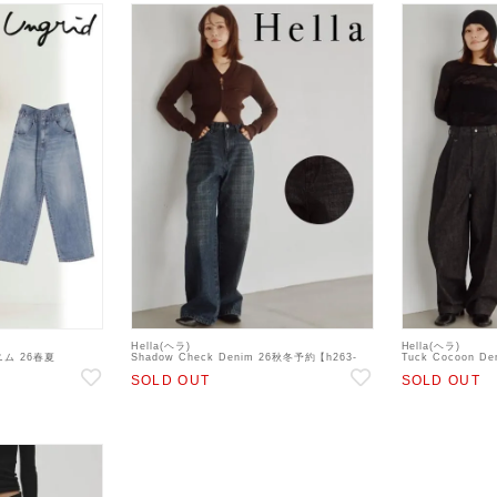
Hella(ヘラ)
Hella(ヘラ)
ム 26春夏
Shadow Check Denim 26秋冬予約【h263-
Tuck Cocoon D
パンツ sp26
30】デニムパンツ 入荷予定 : 8月中旬～
デニムパンツ 入荷予
SOLD OUT
SOLD OUT