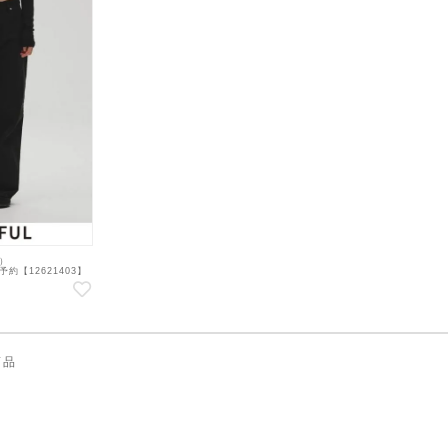
ル）
冬.予約【12621403】
0月下旬～
商品