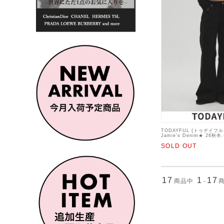
TODAYFUL (トゥデイフ
Jamie's Denim★ 26秋
デニムパンツ 入荷予定 : 1
SOLD OUT
17
1
17
商品中
-