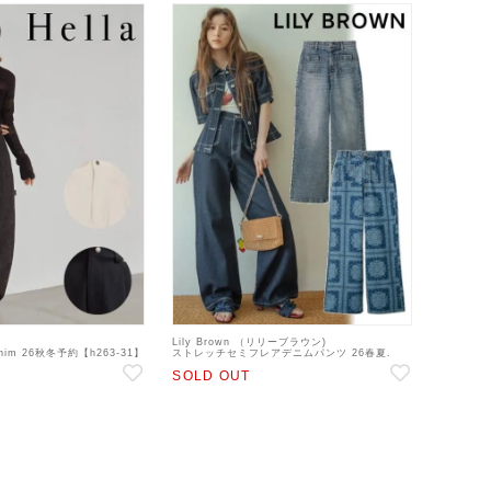
Lily Brown （リリーブラウン)
enim 26秋冬予約【h263-31】
ストレッチセミフレアデニムパンツ 26春夏.
定 : 9月末～
【LWFP262040】デニムパンツ sp26
SOLD OUT