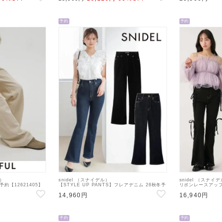
予約
予約
ル）
snidel （スナイデル）
snidel （スナイ
冬.予約【12621405】
【STYLE UP PANTS】フレアデニム 26秋冬予
リボンレースアップ
0月下旬～
約【SWFP263320】デニムパンツ 入荷予定 : 9
【SWFP264239
14,960円
16,940円
月中旬～
下旬～
予約
予約