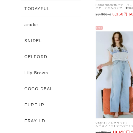
BannerBarrett(バナーバ
TODAYFUL
バギーデニムパンツ ◆追
sale 22gw
8,360円
6
20,900円
anuke
SALE
SNIDEL
CELFORD
Lily Brown
COCO DEAL
FURFUR
FRAY I.D
Ungrid (アングリッド)
ルーズフィットテーパードデ
【112532446201】デニ
10,450円
20,900円