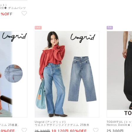
レット）
加分◆ デニムパンツ
0%OFF
SALE
予約
Ungrid (アングリッド)
TODAYFUL (
ニム 25春夏.
ウエストデザインリメイクデニム 25秋冬
Henrys Denim
ムパンツ
【112542439301】デニムパンツ bf25
ニムパンツ 入荷予定
50%OFF
10,120円
60%OFF
25,300円
25,300円