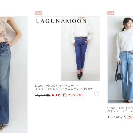
SALE
SALE
LAGUNAMOON(ラグナムーン)
Ｂａｓｉｃクロップドデニムパンツ 16秋冬
【31630702301】 デニムパンツ sale 22gw
6,160円
60%OFF
15,400円
COCODEAL (
ペインターデニムパン
デニムパンツ
5,2
13,200円