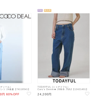
予約
再入荷
ココディール）
TODAYFUL (トゥデイフル）
ツ 24春夏【74116541】
Cary's Denim★ 26秋冬.予約2【12421401】
デニムパンツ 12611401 入荷予定 : 11月
80円
60%OFF
24,200円
中旬～