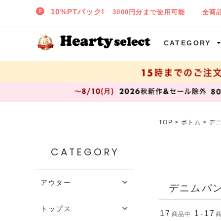
SNIDEL,TODAYFUL,CELFORD,LILY BROWNなど正規取扱の大阪枚方樟葉(くずは)の通販セレクトショップ ハーティセレクトへようこそ!
CATEGORY
TOP
>
ボトム
>
デ
CATEGORY
アウター
デニムパ
トップス
17
1
17
商品中
-