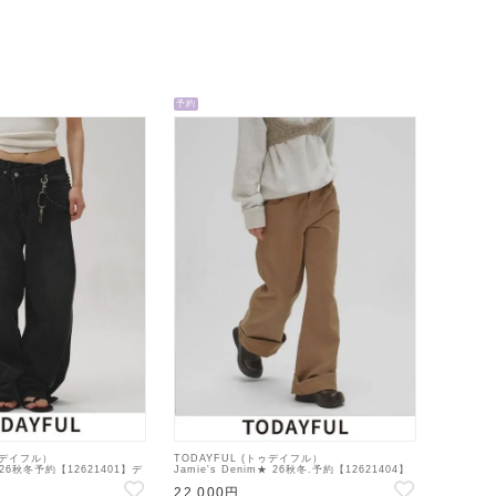
予約
トゥデイフル）
TODAYFUL (トゥデイフル）
★ 26秋冬予約【12621401】デ
Jamie's Denim★ 26秋冬.予約【12621404】
 : 8月下旬～
デニムパンツ 入荷予定 : 10月下旬～
22,000円