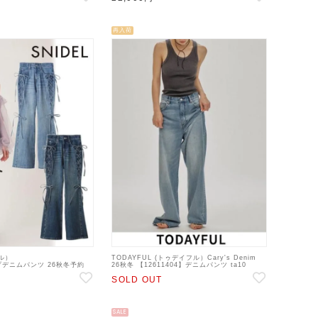
再入荷
デル）
TODAYFUL (トゥデイフル）Cary's Denim
デニムパンツ 26秋冬予約
26秋冬 【12611404】デニムパンツ ta10
】デニムパンツ 入荷予定 : 9月
SOLD OUT
SALE