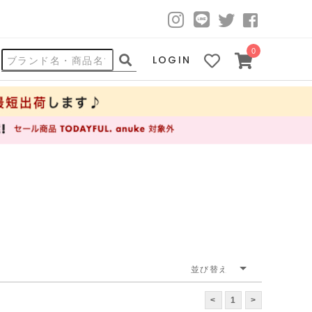
0
LOGIN
<
1
>