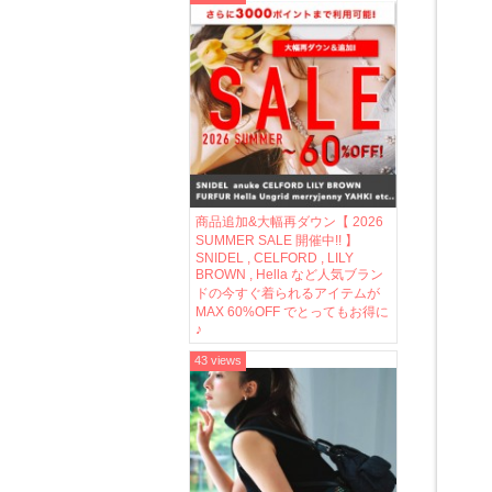
商品追加&大幅再ダウン【 2026
SUMMER SALE 開催中!! 】
SNIDEL , CELFORD , LILY
BROWN , Hella など人気ブラン
ドの今すぐ着られるアイテムが
MAX 60%OFF でとってもお得に
♪
43 views