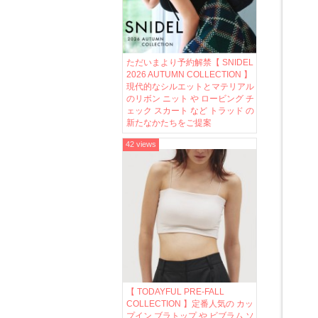
ただいまより予約解禁【 SNIDEL
2026 AUTUMN COLLECTION 】
現代的なシルエットとマテリアル
のリボン ニット や ロービング チ
ェック スカート など トラッド の
新たなかたちをご提案
42 views
【 TODAYFUL PRE-FALL
COLLECTION 】定番人気の カッ
プイン ブラトップ や ビブラム ソ