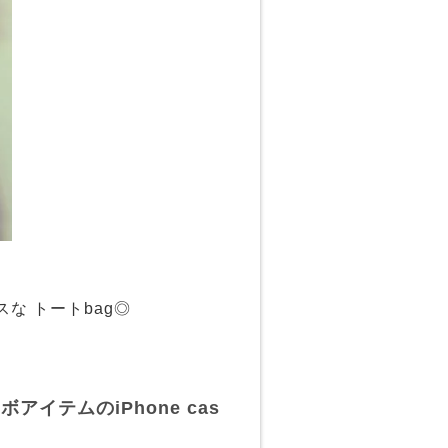
な トートbag◎
アイテムのiPhone cas