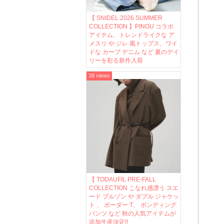
【 SNIDEL 2026 SUMMER
COLLECTION 】PINGU コラボ
アイテム、トレンドライクな ア
メスリ や ジレ 風トップス、ワイ
ドな カーブ デニム など 夏のデイ
リーを彩る新作入荷
38 views
【 TODAUFIL PRE-FALL
COLLECTION こなれ感漂う スエ
ード ブルゾン や ダブル ジャケッ
ト 、 ボーダー T、 ボンディング
パンツ など 秋の人気アイテムが
追加生産決定!!