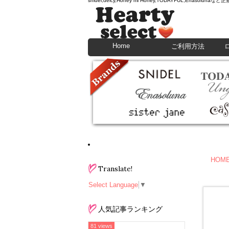
snidel,deicy,Honey mi Honey,TODAYFU
Home
ご利用方法
HOM
Translate!
Select Language
▼
人気記事ランキング
81 views