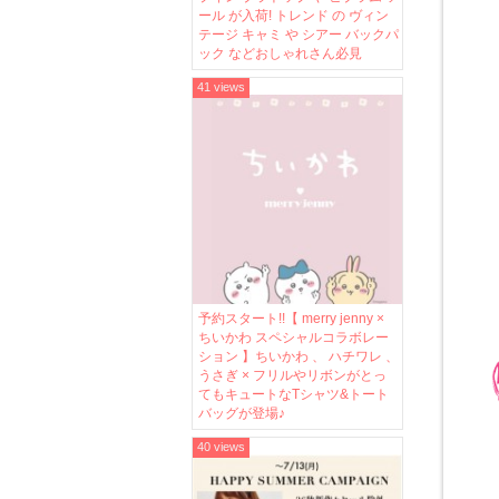
ール が入荷! トレンド の ヴィン
テージ キャミ や シアー バックパ
ック などおしゃれさん必見
41 views
予約スタート!!【 merry jenny ×
ちいかわ スペシャルコラボレー
ション 】ちいかわ 、 ハチワレ 、
うさぎ × フリルやリボンがとっ
てもキュートなTシャツ&トート
バッグが登場♪
40 views