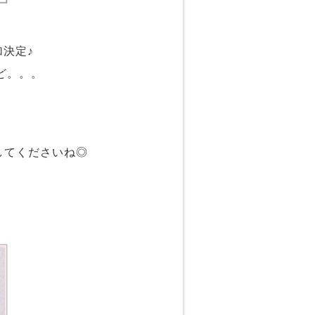
加決定♪
など。。。
してくださいね◎