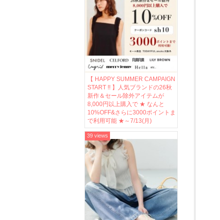
【 HAPPY SUMMER CAMPAIGN
START !! 】人気ブランドの26秋
新作＆セール除外アイテムが
8,000円以上購入で ★ なんと
10%OFF&さらに3000ポイントま
で利用可能 ★～7/13(月)
39 views