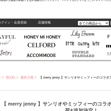
L,Enasolunaなど正規取扱の大阪枚方樟葉(くずは)の通販セレクトショップ ハーティセレクトへようこそ! レ
ログイン・会員登録
店舗情報
E
BLOG
新作入荷
【 merry jenny 】サンリオやミッフィーの
【 merry jenny 】サンリオやミッフィーの
荷&追加決定！