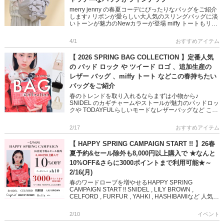
merry jenny の春夏コーデにぴったりなバッグをご紹介
します♪ リボンが愛らしい大人気のスリングバッグに淡
いトーンが魅力のNewカラーが登場 miffy トートもリボ
ンが付いた新デザインにアップデートしました ど […]
4/1
おすすめアイテム
【 2026 SPRING BAG COLLECTION 】定番人気
の パッド ロック や ツイード ロゴ 、追加生産の
レザー バッグ 、miffy トート などこの春持ちたい
バッグをご紹介
春のトレンドを取り入れるならまずは小物から♪
SNIDEL のカギチャームやストールが魅力のパッドロッ
クや TODAYFULらしいモードなレザーバッグなど この
春持ちたい、人気ブランドのバッグをご紹介します ぜ
ひご覧くだ […]
2/17
おすすめアイテム
【 HAPPY SPRING CAMPAIGN START !! 】26春
夏予約&セール除外も8,000円以上購入で ★なんと
10%OFF&さらに3000ポイントまで利用可能★～
2/16(月)
春のワードローブを増やせるHAPPY SPRING
CAMPAIGN START !! SNIDEL , LILY BROWN ,
CELFORD , FURFUR , YAHKI , HASHIBAMIなど 人気ブ
ラン […]
2/10
イベント