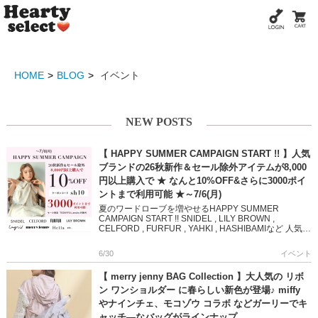
HOME
BLOG
イベント
NEW POSTS
【 HAPPY SUMMER CAMPAIGN START !! 】人気
ブランドの26秋新作＆セール除外アイテムが8,000
円以上購入で ★ なんと10%OFF&さらに3000ポイ
ントまで利用可能 ★～7/6(月)
夏のワードローブを増やせるHAPPY SUMMER
CAMPAIGN START !! SNIDEL , LILY BROWN ,
CELFORD , FURFUR , YAHKI , HASHIBAMIなど 人気ブ
ラン […]
6/30
イベント
【 merry jenny BAG Collection 】大人気の リボ
ン ワンショルダー に春らしい新色が登場♪ miffy
やナインチェ、モコゾウ コラボ などガーリーでキ
ャッチ―なバッグがラインナップ