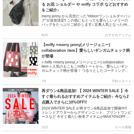
る お花 ショルダー や miffy コラボ などおすすめ
をご紹介♪
merry jenny から完売だった”ribbonワンショルダーバッ
グ”が追加決定!! この他にもとっても愛らしいメリーの
バッグをたっぷりご紹介します♪ 定番人気となったmiffy
コラボトート […]
8/25
おすすめアイテム
【miffy ×merry jenny(メリージェニー)
collaboration item】愛らしいギンガムチェック柄
が登場
○ miffy ×merry jenny(メリージェニー) collaboration
item ○ 人気のもこもこmiffyトートから、愛らしいギン
ガムチェック柄が登場！ つるりとしたコーティング生
地で、水分や汚れにも […]
7/5
予約スタート
再ダウン&商品追加! 【 2024 WINTER SALE 】今
すぐ着られるおすすめアイテムをご紹介♪ 今なら2
点購入でさらに10%OFF!!
2024 WINTER SALE が再ダウン&商品追加で開催中!!
トレンドアウターからデザインニット、プリントワンピ
ースなど 今すぐ着たい秋冬アイテムがMAX70%OFFで
とってもお得に♪ 今回はデイリーやお […]
1/12
セール情報