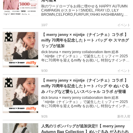
用可能★
秋のワードローブをお得に増やせる HAPPY AUTUMN
CAMPAIGN がスタート! SNIDEL, FRAY I.D, LILY
BROWN,CELFORD,FURFUR,YAHKI HASHIBAMIなど
人気 […]
10/7
イベント
【 merry jenny × nijntje（ナインチェ）コラボ 】
miffy 70周年を記念したトート バッグ や スマホグ
リップが追加
dick bruna × merry jenny collaboration item 絵本
「nijntje（ナインチェ）」で誕生したミッフィー 2025
年に70周年を迎えるmiffy をお祝いし 特別なナインチェ
デザイ […]
9/30
イベント
【 merry jenny × nijntje（ナインチェ）コラボ 】
miffy 70周年を記念したトート バッグ や ぬいぐる
み バッグなど愛らしいスペシャル コラボ が登場
dick bruna × merry jenny collaboration item 絵本
「nijntje（ナインチェ）」で誕生したミッフィー 2025
年に70周年を迎えるmiffy をお祝いし 特別なナインチェ
デザイ […]
9/26
新作入荷
人気のリボンバッグが追加決定!!【 merry jenny
Autumn Bag Collection 】ぬいぐるみ が入れられ