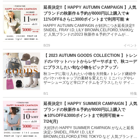
延長決定!!【 HAPPY AUTUMN CAMPAIGN 】人気
ブランドの秋新作＆予約が8000円以上購入で★
11%OFF&さらに3000ポイントまで利用可能 ★
HAPPY AUTUMN CAMPAIGN が好評につき延長決定!!
SNIDEL, FRAY I.D, LILY BROWN,CELFORD,YAHKIな
ど 人気ブランドの2023 秋新作＆予約アイテムが
====== […]
8/29
イベント
【 2023 AUTUMN GOODS COLLECTION 】トレン
ドのバケットハットからレザーサボまで、秋コーデ
にプラスしたい旬な小物をピックアップ♪
秋コーデに取り入れたい小物を大特集♪ トレンド継続中
のバケハやキャップの素材を変えたり ミニバッグやレ
ザーシューズなど辛口アイテムをプラスしたり デイリ
ーからオフィス、おでかけにも活躍する旬なデザインば
かり 今から使える […]
8/1
特集
延長決定!!【 HAPPY SUMMER CAMPAIGN 】人気
ブランドの秋新作＆予約が8000円以上購入で
★10%OFF&3000ポイントまで利用可能★～
7/24(月)
大好評の HAPPY SUMMER CAMPAIGN がなんと延長
決定♪ SNIDEL, FRAY I.D, LILY
BROWN,CELFORD,ETRE TOKYO など 人気ブランドの