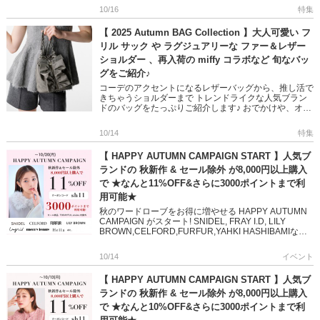
てください! ＞＞ […]
10/16
特集
【 2025 Autumn BAG Collection 】大人可愛い フ
リル サック や ラグジュアリーな ファー＆レザー
ショルダー 、再入荷の miffy コラボなど 旬なバッ
グをご紹介♪
コーデのアクセントになるレザーバッグから、推し活で
きちゃうショルダーまで トレンドライクな人気ブラン
ドのバッグをたっぷりご紹介します♪ おでかけや、オフ
ィスに活躍する、デザイン性＆機能性の高いアイテムば
かり 日々のスタイ […]
10/14
特集
【 HAPPY AUTUMN CAMPAIGN START 】人気ブ
ランドの 秋新作 & セール除外 が8,000円以上購入
で ★なんと11%OFF&さらに3000ポイントまで利
用可能★
秋のワードローブをお得に増やせる HAPPY AUTUMN
CAMPAIGN がスタート! SNIDEL, FRAY I.D, LILY
BROWN,CELFORD,FURFUR,YAHKI HASHIBAMIなど
人気 […]
10/14
イベント
【 HAPPY AUTUMN CAMPAIGN START 】人気ブ
ランドの 秋新作 & セール除外 が8,000円以上購入
で ★なんと10%OFF&さらに3000ポイントまで利