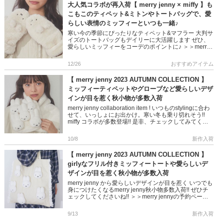
大人気コラボが再入荷【 merry jenny × miffy 】も
こもこのティペット&ミトンやトートバッグで、愛
らしい表情のミッフィーといつも一緒♪
寒い今の季節にぴったりなティペット&マフラー 大判サ
イズのトートバッグもデイリーに大活躍します ぜひ、
愛らしいミッフィーをコーデのポイントに♪ ＞＞merry
jenny × miffy のアイテムはこちら ＞＞ […]
12/26
おすすめアイテム
【 merry jenny 2023 AUTUMN COLLECTION 】
ミッフィーティペットやグローブなど愛らしいデザ
インが目を惹く秋小物が多数入荷
merry jenny collaboration item ! いつものstylingに合わ
せて、いっしょにお出かけ。寒い冬も乗り切れそう!!
miffy コラボが多数登場!! 是非、チェックしてみてくだ
さいね◎ ＞＞ […]
10/8
新作入荷
【 merry jenny 2023 AUTUMN COLLECTION 】
girlyなフリル付きミッフィートートや愛らしいデ
ザインが目を惹く秋小物が多数入荷
merry jenny から愛らしいデザインが目を惹く いつでも
身につけたくなるmerry jenny秋小物多数入荷!! ぜひチ
ェックしてくださいね!! ＞＞merry jennyの予約ページ
はこちら ＞＞merry j […]
9/13
新作入荷