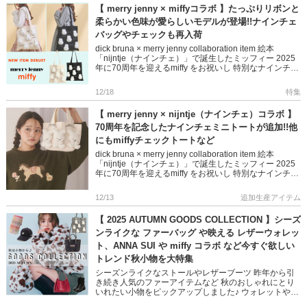
【 merry jenny × miffyコラボ 】たっぷりリボンと
柔らかい色味が愛らしいモデルが登場!!ナインチェ
バッグやチェックも再入荷
dick bruna × merry jenny collaboration item 絵本
「nijntje（ナインチェ）」で誕生したミッフィー 2025
年に70周年を迎えるmiffy をお祝いし 特別なナインチェ
デザイ […]
12/18
特集
【 merry jenny × nijntje（ナインチェ）コラボ 】
70周年を記念したナインチェミニトートが追加!!他
にもmiffyチェックトートなど
dick bruna × merry jenny collaboration item 絵本
「nijntje（ナインチェ）」で誕生したミッフィー 2025
年に70周年を迎えるmiffy をお祝いし 特別なナインチェ
デザイ […]
12/13
追加生産アイテム
【 2025 AUTUMN GOODS COLLECTION 】シーズ
ンライクな ファーバッグ や映える レザーウォレッ
ト、ANNA SUI や miffy コラボ など今すぐ欲しい
トレンド秋小物を大特集
シーズンライクなストールやレザーブーツ 昨年から引
き続き人気のファーアイテムなど 秋のおしゃれにとり
いれたい小物をピックアップしました♪ ウォレットやバ
ッグなど容量たっぷりで機能性も充実 ぜひチェックし