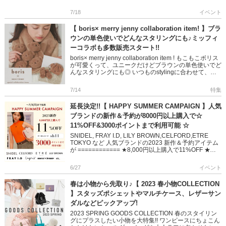
2023 秋新作＆予約アイテム […]
7/18
イベント
【 boris× merry jenny collaboration item! 】ブラ
ウンの単色使いでどんなスタリングにも♪ミッフィ
ーコラボも多数販売スタート!!
boris× merry jenny collaboration item ! もこもこボリス
が可愛くって、ユニークだけどブラウンの単色使いでど
んなスタリングにも◎ いつものstylingに合わせて、いっ
しょにお出かけ。 […]
7/14
特集
延長決定!!【 HAPPY SUMMER CAMPAIGN 】人気
ブランドの新作＆予約が8000円以上購入で☆
11%OFF&3000ポイントまで利用可能 ☆
SNIDEL, FRAY I.D, LILY BROWN,CELFORD,ETRE
TOKYO など 人気ブランドの2023 新作＆予約アイテム
が ============ ★8,000円以上購入で11%OFF ★さ
らに […]
6/27
イベント
春は小物から先取り♪【 2023 春小物COLLECTION
】スタッズポシェットやマルチケース、レザーサン
ダルなどピックアップ!
2023 SPRING GOODS COLLECTION 春のスタイリン
グにプラスしたい小物を大特集!! ワンピースにちょこん