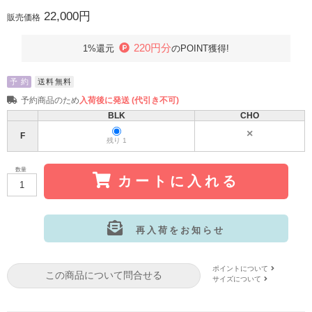
22,000円
販売価格
220円分
1%還元
のPOINT獲得!
予 約
送料無料
予約商品のため
入荷後に発送 (代引き不可)
BLK
CHO
F
残り 1
数量
カートに入れる
再入荷をお知らせ
サイズ:F
カラー: CHO
ポイントについて
この商品について問合せる
サイズについて