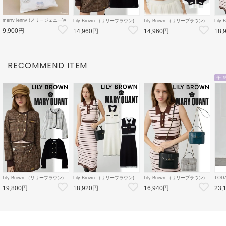
merry jenny (メリージェニー)ﾊ
Lily Brown （リリーブラウン)
Lily Brown （リリーブラウン)
Lil
ﾁﾜﾚのﾘﾎﾞﾝﾄｰﾄ 26秋冬
【LB×MARY QUANT】ミニス
【LB×MARY QUANT】ニット
【LB
9,900円
【2826419012】トートバッグ
14,960円
14,960円
18,
カート 26秋冬
カーディガン 26秋冬
ット
【ちいかわコラボ】
【LWFS264101】フレアスカー
【LWND264109】カーディガン
【LW
ト
ース
RECOMMEND ITEM
予 
Lily Brown （リリーブラウン)
Lily Brown （リリーブラウン)
Lily Brown （リリーブラウン)
TOD
【LB×MARY QUANT】ダブル
【LB×MARY QUANT】ポロニ
【LB×MARY QUANT】スタッ
Doubl
19,800円
18,920円
16,940円
23,
ボタンジャケット 26秋冬
ットワンピース 26秋冬
ズバニティバッグ 26秋冬
26秋
【LWFJ264100】ジャケット
【LWNO264110】フレアワンピ
【LWGB264343】ハンド・ショ
126
ース
ルダーバッグ
8月中