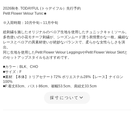
2026秋冬. TODAYFUL (トゥデイフル）先行予約
Petit Flower Velour Tunic★
※入荷時期：10月中旬～11月中旬
総刺繍を施したオリジナルのベロア生地を使用したチュニックキャミソール。
多色使いの小花モチーフ刺繍が、シーズンムード漂う表情豊かな一枚。繊細な
レースとベロアの異素材使いが絶妙なバランスで、柔らかな女性らしさを演
出。
同じ生地を使用したPetit Flower Velour LeggingsやPetit Flower Velour Skirtと
のセットアップスタイルもおすすめです。
■カラー：BLK、CHO
■サイズ：F
■素材: 【本体】トリアセテート72% ポリエステル28%【レース】ナイロン
100%
■F:着丈83cm、バスト86cm、裾幅53.5cm、肩紐丈33.5cm
採寸について