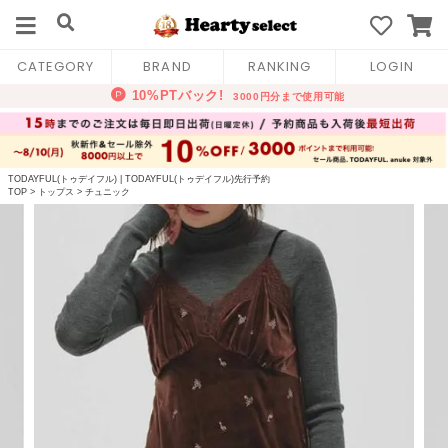
CATEGORY
BRAND
RANKING
LOGIN
TODAYFUL(トゥデイフル)
|
TODAYFUL(トゥデイフル)先行予約
TOP
>
トップス
>
チュニック