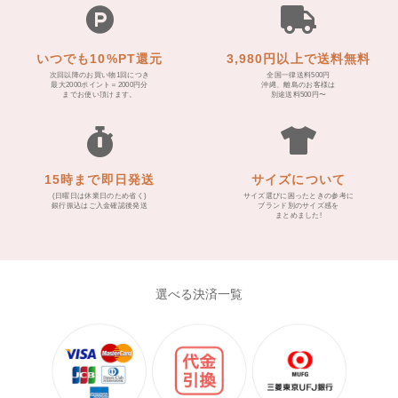
いつでも10%PT還元
3,980円以上で送料無料
次回以降のお買い物1回につき
全国一律送料500円
最大2000ポイント＝2000円分
沖縄、離島のお客様は
までお使い頂けます。
別途送料500円〜
15時まで即日発送
サイズについて
(日曜日は休業日のため省く)
サイズ選びに困ったときの参考に
銀行振込はご入金確認後発送
ブランド別のサイズ感を
まとめました!
選べる決済一覧