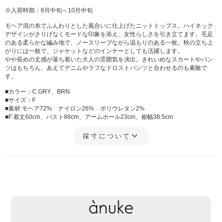
※入荷時期：9月中旬～10月中旬
モヘア混の糸でふんわりとした風合いに仕上げたニットトップス。ハイネック
デザインがさりげなくモードな印象を添え、女性らしさを引き立てます。毛足
のある柔らかな編み地で、ノースリーブながら温もりのある一枚。秋の立ち上
がりには一枚で、ジャケットなどのインナーとしても活躍します。
やや長めの丈感が落ち着いた大人の雰囲気を演出。きれいめなスカートやパン
ツはもちろん、あえてデニムやラフなドロストパンツと合わせるのも素敵で
す。
■カラー：C.GRY、BRN
■サイズ：F
■素材:モヘア72% ナイロン26% ポリウレタン2%
■F:着丈60cm、バスト88cm、アームホール23cm、裾幅38.5cm
採寸について