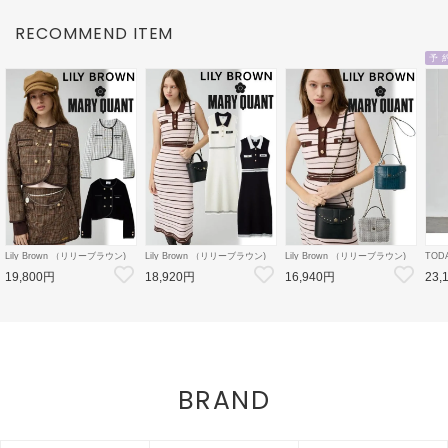
RECOMMEND ITEM
予 
Lily Brown （リリーブラウン)
Lily Brown （リリーブラウン)
Lily Brown （リリーブラウン)
TOD
【LB×MARY QUANT】ダブル
【LB×MARY QUANT】ポロニ
【LB×MARY QUANT】スタッ
Doubl
19,800円
18,920円
16,940円
23,
ボタンジャケット 26秋冬
ットワンピース 26秋冬
ズバニティバッグ 26秋冬
26秋
【LWFJ264100】ジャケット
【LWNO264110】フレアワンピ
【LWGB264343】ハンド・ショ
126
ース
ルダーバッグ
8月中
BRAND