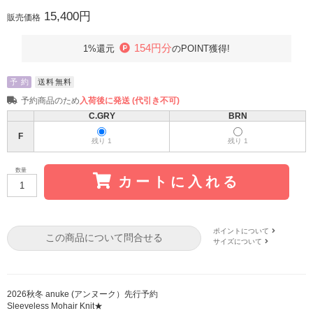
15,400円
販売価格
154円分
1%還元
のPOINT獲得!
予 約
送料無料
予約商品のため
入荷後に発送 (代引き不可)
C.GRY
BRN
F
残り 1
残り 1
数量
カートに入れる
ポイントについて
この商品について問合せる
サイズについて
2026秋冬 anuke (アンヌーク）先行予約
Sleeveless Mohair Knit★