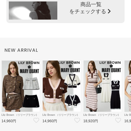
商品一覧
をチェックする
NEW ARRIVAL
Lily Brown （リリーブラウン)
Lily Brown （リリーブラウン)
Lily Brown （リリーブラウン)
Lil
【LB×MARY QUANT】ミニス
【LB×MARY QUANT】ニット
【LB×MARY QUANT】ポロニ
【LB
14,960円
14,960円
18,920円
16,
カート 26秋冬
カーディガン 26秋冬
ットワンピース 26秋冬
ズバ
【LWFS264101】フレアスカー
【LWND264109】カーディガン
【LWNO264110】フレアワンピ
【LW
ト
ース
ルダ