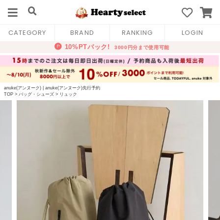
CATEGORY
BRAND
RANKING
LOGIN
anuke(アンヌーク)
|
anuke(アンヌーク)先行予約
TOP
>
バッグ・シューズ
>
リュック