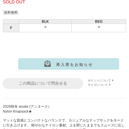
SOLD OUT
送料無料
BLK
BEG
F
再入荷をお知らせ
サイズ:F
カラー: BLK
ポイントについて
この商品について問合せる
サイズ:F
カラー: BEG
サイズについて
2026秋冬 anuke (アンヌーク）
Nylon Knapsack★
マットな質感とコンパクトなバランスで、カジュアルなナップサックをモード
に引き上げます。 軽やかなナイロン素材。上を閉じたままでもスムーズに出し