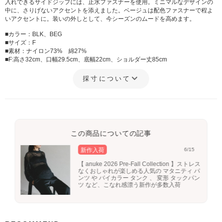
入れできるサイドジップには、止水ファスナーを使用。ミニマルなデザインの
中に、さりげないアクセントを添えました。ベージュは配色ファスナーで程よ
いアクセントに。装いの外しとして、今シーズンのムードを高めます。
■カラー：BLK、BEG
■サイズ：F
■素材：ナイロン73% 綿27%
■F:高さ32cm、口幅29.5cm、底幅22cm、ショルダー丈85cm
採寸について
この商品についての記事
新作入荷
6/15
【 anuke 2026 Pre-Fall Collection 】ストレス
なくおしゃれが楽しめる人気の マタニティ パ
ンツ や バイカラー タンク 、 変形 タックパン
ツ など、こなれ感漂う新作が多数入荷