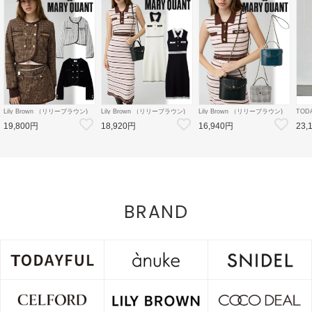
Lily Brown （リリーブラウン)
Lily Brown （リリーブラウン)
Lily Brown （リリーブラウン)
TOD
【LB×MARY QUANT】ダブル
【LB×MARY QUANT】ポロニ
【LB×MARY QUANT】スタッ
Doubl
19,800円
18,920円
16,940円
23,
ボタンジャケット 26秋冬
ットワンピース 26秋冬
ズバニティバッグ 26秋冬
26秋
【LWFJ264100】ジャケット
【LWNO264110】フレアワンピ
【LWGB264343】ハンド・ショ
126
ース
ルダーバッグ
8月中
BRAND