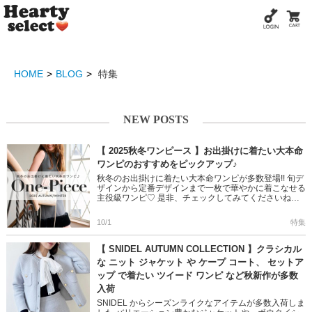
HOME
BLOG
特集
NEW POSTS
【 2025秋冬ワンピース 】お出掛けに着たい大本命
ワンピのおすすめをピックアップ♪
秋冬のお出掛けに着たい大本命ワンピが多数登場!! 旬デ
ザインから定番デザインまで一枚で華やかに着こなせる
主役級ワンピ♡ 是非、チェックしてみてくださいね◎
＞＞2025 秋冬ワンピース特集 裾にあしらったフ […]
10/1
特集
【 SNIDEL AUTUMN COLLECTION 】クラシカル
な ニット ジャケット や ケープ コート、 セットア
ップ で着たい ツイード ワンピ など秋新作が多数
入荷
SNIDEL からシーズンライクなアイテムが多数入荷しま