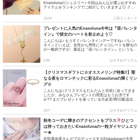
Enasolunaのジュエリー♪ 今回はみんなが選ぶおすすめ
アイテムをランキングでご紹介していきますよ◎ クリ
スマスプレゼントにも自分のぴったりご褒美にいかがで
しょうか? 今なら […]
12/14
人気ランキング
プレゼントに人気のEnasoluna今年は『逆バレンタ
イン』で彼女のハートを射止めよう♡
こんにちは♪ もうすぐバレンタインデーですね♪ バレン
タインといえば、女性から男性にチョコレートを贈るの
が一般的ですが、最近は『逆バレンタイン』というもの
があるそうです!! 男性から好きな女性や大切な人に『逆
バレンタイン […]
1/30
おすすめアイテム
【クリスマスギフトに☆オススメリング特集!!】聖
なる夜をロマンチックに彩るEnasolunaの輝くリン
グ☆
こんにちは♪クリスマスもだんだんと目前に迫ってきま
したが、みなさんプレゼントの用意はもうお済です
か?? まだプレゼントを迷っている方必見!!即日配送出来
ますよ～～!! 今回はEnasolunaのオススメリングをご紹
介しま […]
12/7
おすすめアイテム
秋冬コーデに輝きのアクセントをプラス
ひとつ
は持っておきたいEnasolunaの一粒ダイヤジュエリ
ー★
佐田真由美さんがプロデュースするEnasolunaが今年