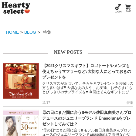
HOME
BLOG
特集
NEW POSTS
【2021クリスマスギフト】ロゴトートやメンズも
使えちゃうマフラーなど♪大切な人にとっておきの
プレゼントを
クリスマスが近づいて、そろそろプレゼントをお探しの
方も多いはず!! 大切なあの人や、お友達、お子さまにも
とびっきりのサプライズを♥ 今回はそんなギフトにぴっ
たりなアイテムをカテゴリー別に 多数ピックアップし
ました◎ ぜひ […]
11/17
特集
母の日にまだ間に合う!!モデル佐田真由美さんプロ
デュースのジュエリーブランド Enasolunaをプレ
ゼントしてみては？
“母の日“にまだ間に合う!! モデル佐田真由美さんプロデ
ュースのジュエリーブランドEnasolunaで 普段なかな