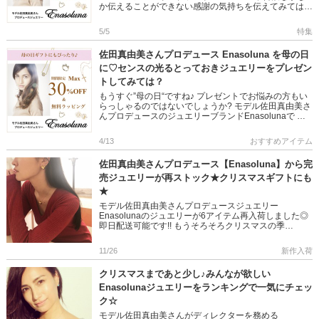
か伝えることができない感謝の気持ちを伝えてみてはい
かがですか？ 今なら期間限定MA […]
5/5
特集
佐田真由美さんプロデュース Enasoluna を母の日
に♡センスの光るとっておきジュエリーをプレゼン
トしてみては？
もうすぐ”母の日“ですね♪ プレゼントでお悩みの方もい
らっしゃるのではないでしょうか? モデル佐田真由美さ
んプロデュースのジュエリーブランドEnasolunaで 普
段なかなか伝えることができない感 […]
4/13
おすすめアイテム
佐田真由美さんプロデュース【Enasoluna】から完
売ジュエリーが再ストック★クリスマスギフトにも
★
モデル佐田真由美さんプロデュースジュエリー
Enasolunaのジュエリーが6アイテム再入荷しました◎
即日配送可能です!! もうそろそろクリスマスの季
節。。。 特別な人へ素敵なジュエリーの贈り物はいか
がですか? 人気 […]
11/26
新作入荷
クリスマスまであと少し♪みんなが欲しい
Enasolunaジュエリーをランキングで一気にチェッ
ク☆
モデル佐田真由美さんがディレクターを務める