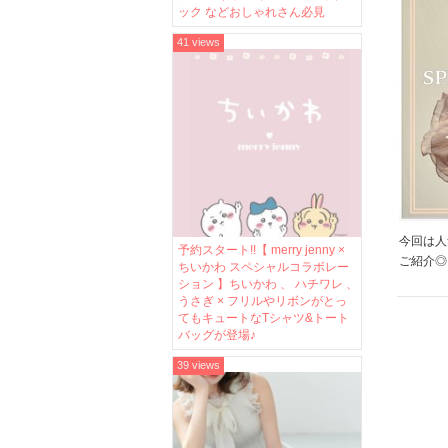
ック などおしゃれさん必見
41 views
今回は人
予約スタート!!【 merry jenny ×
ご紹介◎
ちいかわ スペシャルコラボレー
ーなものま
ション 】ちいかわ 、 ハチワレ 、
うさぎ × フリルやリボンがとっ
Brow
てもキュートなTシャツ&トート
ょこっと
バッグが登場♪
39 views