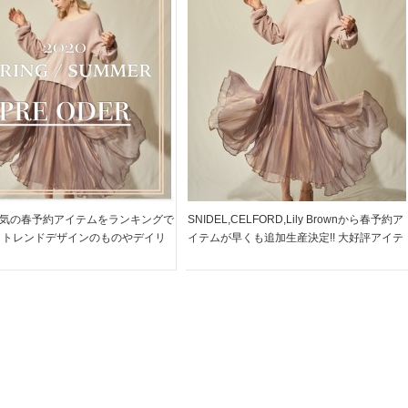
気の春予約アイテムをランキングで
SNIDEL,CELFORD,Lily Brownから春予約ア
 トレンドデザインのものやデイリ
イテムが早くも追加生産決定!! 大好評アイテ
で。。。 SNIDEL CELFORD,Lily
ムばかり!! 華やかなニットワンピースやスタ
nなどからピックアップしました☆ ち
イルアップが叶うパンツまで。。。 大変人
春物を取り入れておしゃれを先 […]
気の残りわずかのアイテムばかり […]