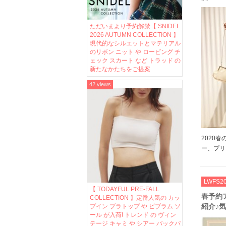
細くて
＆フレ
ただいまより予約解禁【 SNIDEL
2026 AUTUMN COLLECTION 】
現代的なシルエットとマテリアル
のリボン ニット や ロービング チ
ェック スカート など トラッド の
新たなかたちをご提案
42 views
2020
ー、プリ
分けて春
ーツ＆フ
やや光沢
LWFS2
るプ細かい
【 TODAYFUL PRE-FALL
春予約
COLLECTION 】定番人気の カッ
紹介♪
プイン ブラトップ や ビブラム ソ
ール が入荷! トレンド の ヴィン
にGet!!
テージ キャミ や シアー バックパ