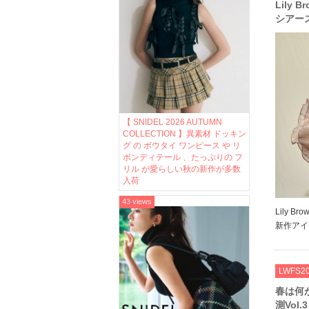
Lily
シアー
などお
【 SNIDEL 2026 AUTUMN
COLLECTION 】異素材 ドッキン
グ の ボウタイ ワンピース や リ
ボンディテール 、たっぷりの フ
リル が愛らしい秋の新作が多数
入荷
43 views
Lily 
新作アイ
インに凝
のシアー
ェックして
LWFS2
春は何
測Vol