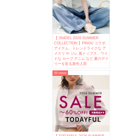
【 SNIDEL 2026 SUMMER
COLLECTION 】PINGU コラボ
アイテム、トレンドライクな ア
メスリ や ジレ 風トップス、ワイ
ドな カーブ デニム など 夏のデイ
リーを彩る新作入荷
39 views