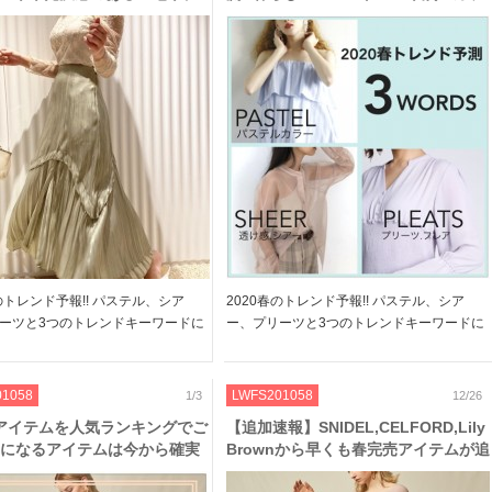
伸縮性のあるプ細かいプリーツ
ーが特徴のアイテムに注目～パステル
アに注目♪
カラー編～
春のトレンド予報!! パステル、シア
2020春のトレンド予報!! パステル、シア
ーツと3つのトレンドキーワードに
ー、プリーツと3つのトレンドキーワードに
アイテムをご紹介～◎ 今回は”プリ
分けて春アイテムをご紹介～◎ ペールトー
レア”のアイテムをピックアップ！
ンなど淡いカラーが特徴のパステルアイテム
感のある生地や、細くて伸縮性のあ
から♪ 春らしいカラーをコーデに取り入れる
01058
LWFS201058
1/3
12/26
プ […]
だけで春らしく […]
アイテムを人気ランキングでご
【追加速報】SNIDEL,CELFORD,Lily
気になるアイテムは今から確実
Brownから早くも春完売アイテムが追
加生産決定♪お見逃し無く!!