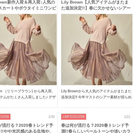
 Brown新作入荷＆再入荷♪人気の
Lily Brown【人気アイテムがまたま
スカートやボウタイミニワンピ
た追加決定!!】春に欠かせないシアー
早めにチェックを◎
素材やボウタイワンピで上品なレディ
に♪
Brown （リリーブラウン) から再入荷、
Lily Brownから大人気のアイテムがまたまた
テムがたくさん入荷しました♪ デザ
追加決定!! 今年マストのシアー素材が揺らめ
った一癖あるアイテムが多数♪ 人気
くスカートや、1枚で楽ちんなロングワンピ
スカートも再入荷!! ぜひお早めにチ
など、、 お買い逃していた方もチャンスで
くださいね★ ＞＞Lily […]
す♪ ぜひチェックしてくださいね! ＞＞Lil
01058
LWFS201058
1/30
1/21
[…]
が流行る？2020春トレンド予
春は何が流行る？2020春トレンド予
.3 !!やや光沢感のある生地や、
測!!春らしいペールトーンや淡いカラ