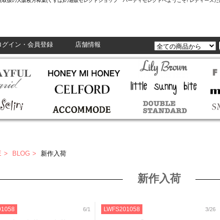
L,Enasolunaなど正規取扱の大阪枚方樟葉(くずは)の通販セレクトショップ ハーティセレクトへようこそ! レ
ログイン・会員登録
店舗情報
E
BLOG
新作入荷
新作入荷
01058
LWFS201058
6/1
3/26