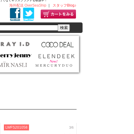
ディースだけでなくキッズブランドも取扱中！
海外配送 OverSeaShip
｜
スタッフBlog♪
LWFS201058
3/6