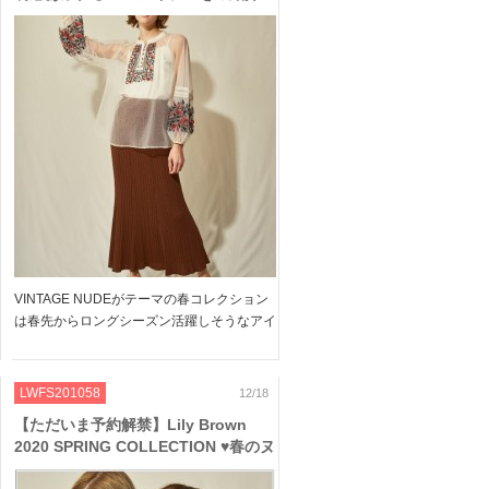
透け感やヌーディーカラーで洗練され
たレディに♥
VINTAGE NUDEがテーマの春コレクション
は春先からロングシーズン活躍しそうなアイ
テムがたくさん! シアー素材や70Sを感じる
くすみカラーで春を先取りしましょ♪ ぜひチ
ェックしてくださいね!! ＞＞Lily Bro […]
LWFS201058
12/18
【ただいま予約解禁】Lily Brown
2020 SPRING COLLECTION ♥春のヌ
ーディーカラーや女性らしい落ち着い