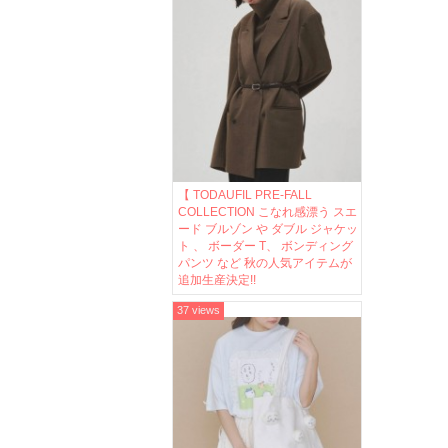
【 TODAUFIL PRE-FALL
COLLECTION こなれ感漂う スエ
ード ブルゾン や ダブル ジャケッ
ト 、 ボーダー T、 ボンディング
パンツ など 秋の人気アイテムが
追加生産決定!!
37 views