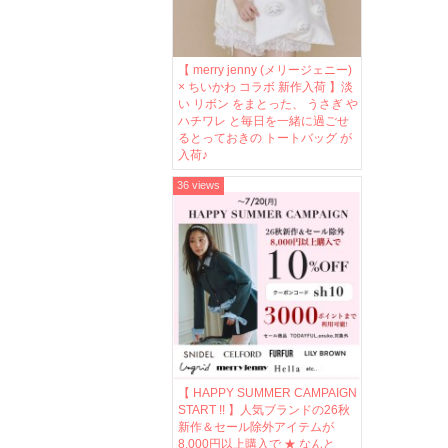
【 merry jenny (メリージェニー)
× ちいかわ コラボ 新作入荷 】淡
い リボン をまとった、 うさぎ や
ハチワレ と毎日を一緒に過ごせ
るとっておきの トートバッグ が
入荷♪
36 views
【 HAPPY SUMMER CAMPAIGN
START !! 】人気ブランドの26秋
新作＆セール除外アイテムが
8,000円以上購入で ★ なんと