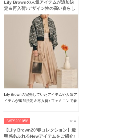
Lily Brownの人気アイテムが追加決
定＆再入荷♪デザイン性の高い春らし
いアイテム4選!!
Lily Brownの完売していたアイテムや人気ア
イテムが追加決定＆再入荷♪ フェミニンで春
から使えるワンピや光沢スカートなど◎ 是
非チェックしてみてくださいね★ ＞＞Lily
Brownのアイテムはこちら ＞＞Lily […]
LWFS201058
1/14
【Lily Brown20’春コレクション】透
明感あふれるNewアイテムをご紹介♪