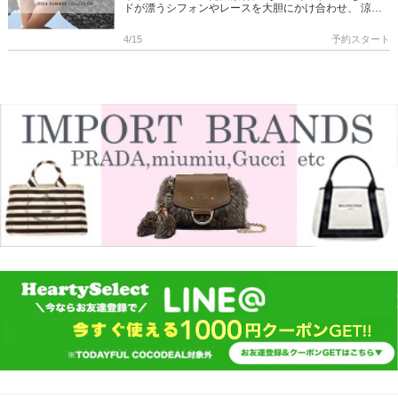
ドが漂うシフォンやレースを大胆にかけ合わせ、 涼や
かに、かつエレガントにおしゃれを彩る、この夏の
FRAY I […]
4/15
予約スタート