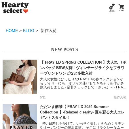
HOME
BLOG
新作入荷
NEW POSTS
【 FRAY I.D SPRING COLLECTION 】大人気 リボ
ンバッグ BRW入荷!! ヴィンテージライクなフラワ
ープリントワンピなど多数入荷
大人の女性にぴったりなFRAY I.Dの春コレクションか
ら デイリーにも、オフィス使いもできちゃう新作が多
数入荷しました♪ 是非チェックして下さいね ＞＞FRAY
I.Dの新作はこちら ＞＞FRAY I.D の予約ページ […]
5/11
新作入荷
ただいま解禁【 FRAY I.D 2024 Summer
Collection 】-Relaxed clearity- 夏を彩る大人エレ
ガントスタイル！
強い日差しを受けて、いっそう美しくきらめくサテン
やオーガンジーの光沢素材。 そこにリラクシーなムー