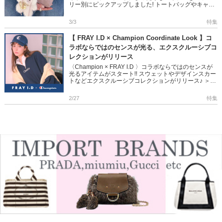
リー別にピックアップしました! トートバッグやキャッ
プ、シルバーアクセなど トレンド感あふれるデザイン
でいつものコー […]
3/3
特集
【 FRAY I.D × Champion Coordinate Look 】コ
ラボならではのセンスが光る、エクスクルーシブコ
レクションがリリース
〈Champion × FRAY I.D 〉コラボならではのセンスが
光るアイテムがスタート!! スウェットやデザインスカー
トなどエクスクルーシブコレクションがリリース♪ ＞＞
FRAY I.D × Champion Coo […]
2/27
特集