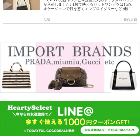
FRAY I.Dの新作ワンピや定番人気のトップス＆バッグ
が入荷しました♪ 1枚で映えるセットワンピをはじめ、
オケージョンで目を惹くエンブロイダリーなど 他には
ないデザイン×着心地のよいシルエットはFRAY I.Dなら
では […]
2/20
新作入荷